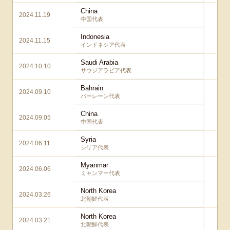
China
2024.11.19
3 
中国代表
Indonesia
2024.11.15
4 
インドネシア代表
Saudi Arabia
2024.10.10
2 
サウジアラビア代表
Bahrain
2024.09.10
5 
バーレーン代表
China
2024.09.05
7 
中国代表
Syria
2024.06.11
5
シリア代表
Myanmar
2024.06.06
5
ミャンマー代表
North Korea
2024.03.26
3
北朝鮮代表
North Korea
2024.03.21
1 
北朝鮮代表