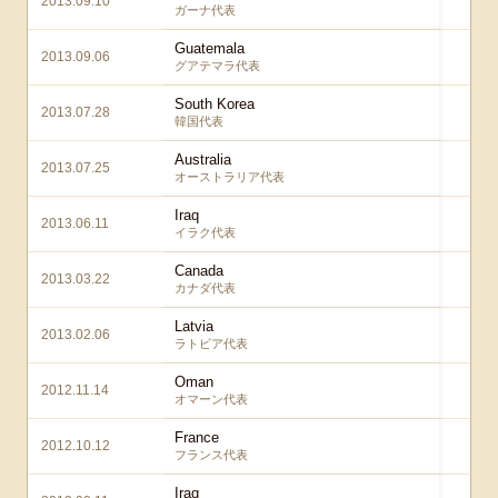
2013.09.10
3
ガーナ代表
Guatemala
2013.09.06
3
グアテマラ代表
South Korea
2013.07.28
2 
韓国代表
Australia
2013.07.25
3 
オーストラリア代表
Iraq
2013.06.11
1
イラク代表
Canada
2013.03.22
2 
カナダ代表
Latvia
2013.02.06
3
ラトビア代表
Oman
2012.11.14
2 
オマーン代表
France
2012.10.12
1
フランス代表
Iraq