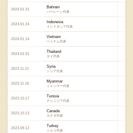
Bahrain
2024.01.31
3 
バーレーン代表
Indonesia
2024.01.24
3 
インドネシア代表
Vietnam
2024.01.14
4 
ベトナム代表
Thailand
2024.01.01
5 
タイ代表
Syria
2023.11.21
5
シリア代表
Myanmar
2023.11.16
5 
ミャンマー代表
Tunisia
2023.10.17
2 
チュニジア代表
Canada
2023.10.13
4 
カナダ代表
Turkey
2023.09.12
4 
トルコ代表