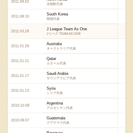
2011.09.02
1
北朝鮮代表
South Korea
2011.08.10
3
韓国代表
J.League Team As One
2011.03.29
2
Jリーグ TEAM AS ONE
Australia
2011.01.29
1 – 
オーストラリア代表
Qatar
2011.01.21
3 
カタール代表
Saudi Arabia
2011.01.17
5 
サウジアラビア代表
Syria
2011.01.13
2 
シリア代表
Argentina
2010.10.08
1
アルゼンチン代表
Guatemala
2010.09.07
2
グアテマラ代表
Paraguay