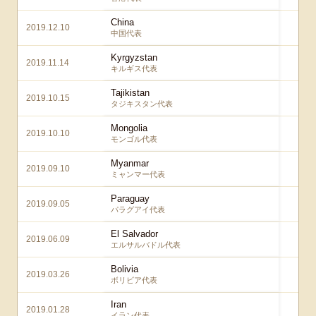
China
2019.12.10
2 
中国代表
Kyrgyzstan
2019.11.14
2 
キルギス代表
Tajikistan
2019.10.15
3 
タジキスタン代表
Mongolia
2019.10.10
6 
モンゴル代表
Myanmar
2019.09.10
2 
ミャンマー代表
Paraguay
2019.09.05
2 
パラグアイ代表
El Salvador
2019.06.09
2 
エルサルバドル代表
Bolivia
2019.03.26
1 
ボリビア代表
Iran
2019.01.28
3 
イラン代表