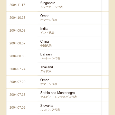
Singapore
2004.11.17
1
シンガポール代表
Oman
2004.10.13
1
オマーン代表
India
2004.09.08
4
インド代表
China
2004.08.07
3
中国代表
Bahrain
2004.08.03
4 –
バーレーン代表
Thailand
2004.07.24
4
タイ代表
Oman
2004.07.20
1
オマーン代表
Serbia and Montenegro
2004.07.13
1
セルビア・モンテネグロ代表
Slovakia
2004.07.09
3
スロバキア代表