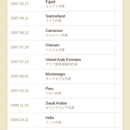
Egypt
2007.10.17
4
エジプト代表
Switzerland
2007.09.11
4
スイス代表
Cameroon
2007.08.22
2
カメルーン代表
Vietnam
2007.07.16
4
ベトナム代表
United Arab Emirates
2007.07.13
3
アラブ首長国連邦代表
Montenegro
2007.06.01
2
モンテネグロ代表
Peru
2007.03.24
2
ペルー代表
Saudi Arabia
2006.11.15
3
サウジアラビア代表
India
2006.10.11
3
インド代表