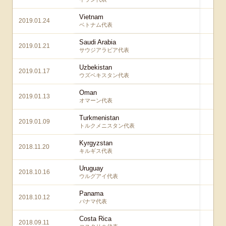
Vietnam
2019.01.24
1 
ベトナム代表
Saudi Arabia
2019.01.21
1 
サウジアラビア代表
Uzbekistan
2019.01.17
2 
ウズベキスタン代表
Oman
2019.01.13
1 
オマーン代表
Turkmenistan
2019.01.09
3 
トルクメニスタン代表
Kyrgyzstan
2018.11.20
4 
キルギス代表
Uruguay
2018.10.16
4 
ウルグアイ代表
Panama
2018.10.12
3 
パナマ代表
Costa Rica
2018.09.11
3 