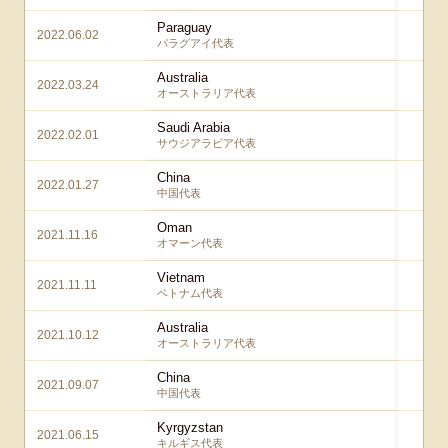
Paraguay
2022.06.02
4 
パラグアイ代表
Australia
2022.03.24
2 
オーストラリア代表
Saudi Arabia
2022.02.01
2 
サウジアラビア代表
China
2022.01.27
2 
中国代表
Oman
2021.11.16
1 
オマーン代表
Vietnam
2021.11.11
1 
ベトナム代表
Australia
2021.10.12
2 
オーストラリア代表
China
2021.09.07
1 
中国代表
Kyrgyzstan
2021.06.15
5 
キルギス代表