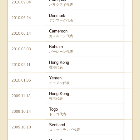
2010.09.04
1
パラグアイ代表
Denmark
2010.06.24
3 
デンマーク代表
Cameroon
2010.06.14
1 
カメルーン代表
Bahrain
2010.03.03
2
バーレーン代表
Hong Kong
2010.02.11
3
香港代表
Yemen
2010.01.06
3
イエメン代表
Hong Kong
2009.11.18
4
香港代表
Togo
2009.10.14
5
トーゴ代表
Scotland
2009.10.10
2
スコットランド代表