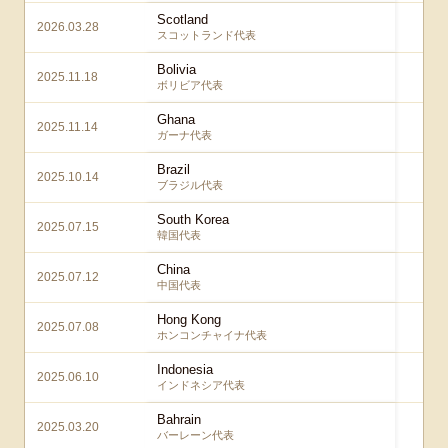
Scotland
2026.03.28
1 
スコットランド代表
Bolivia
2025.11.18
3 
ボリビア代表
Ghana
2025.11.14
2 
ガーナ代表
Brazil
2025.10.14
3
ブラジル代表
South Korea
2025.07.15
1 
韓国代表
China
2025.07.12
2 
中国代表
Hong Kong
2025.07.08
6 
ホンコンチャイナ代表
Indonesia
2025.06.10
6 
インドネシア代表
Bahrain
2025.03.20
2 
バーレーン代表