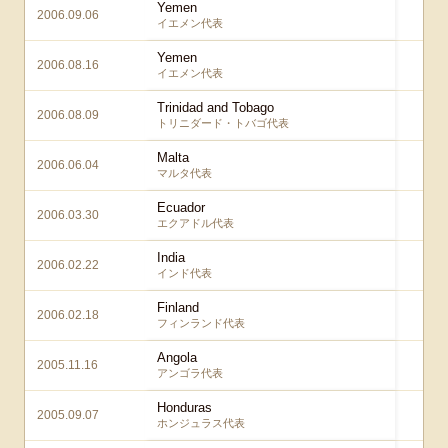
Yemen
2006.09.06
1
イエメン代表
Yemen
2006.08.16
2
イエメン代表
Trinidad and Tobago
2006.08.09
2
トリニダード・トバゴ代表
Malta
2006.06.04
1
マルタ代表
Ecuador
2006.03.30
1
エクアドル代表
India
2006.02.22
6
インド代表
Finland
2006.02.18
2
フィンランド代表
Angola
2005.11.16
1
アンゴラ代表
Honduras
2005.09.07
5
ホンジュラス代表