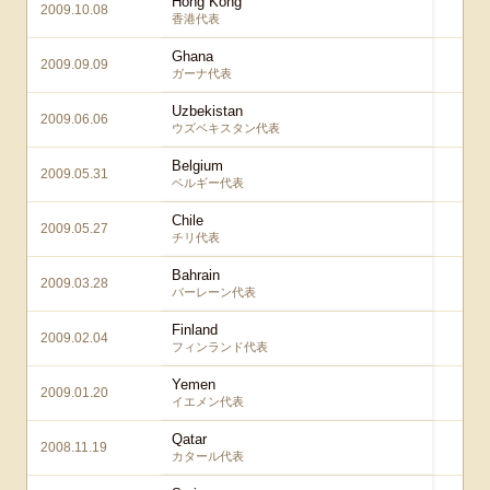
Hong Kong
2009.10.08
6
香港代表
Ghana
2009.09.09
4
ガーナ代表
Uzbekistan
2009.06.06
1
ウズベキスタン代表
Belgium
2009.05.31
4
ベルギー代表
Chile
2009.05.27
4
チリ代表
Bahrain
2009.03.28
1
バーレーン代表
Finland
2009.02.04
5
フィンランド代表
Yemen
2009.01.20
2
イエメン代表
Qatar
2008.11.19
3
カタール代表