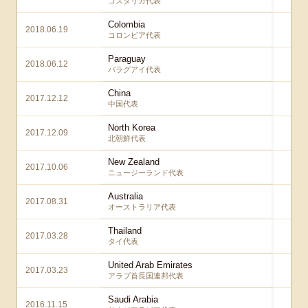
コスタリカ代表
Colombia
2018.06.19
2 
コロンビア代表
Paraguay
2018.06.12
4 
パラグアイ代表
China
2017.12.12
2 
中国代表
North Korea
2017.12.09
1 
北朝鮮代表
New Zealand
2017.10.06
2 
ニュージーランド代表
Australia
2017.08.31
2 
オーストラリア代表
Thailand
2017.03.28
4 
タイ代表
United Arab Emirates
2017.03.23
2 
アラブ首長国連邦代表
Saudi Arabia
2016.11.15
2 