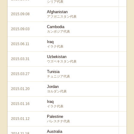
シリア代表
Afghanistan
2015.09.08
6
アフガニスタン代表
Cambodia
2015.09.03
3
カンボジア代表
Iraq
2015.06.11
4
イラク代表
Uzbekistan
2015.03.31
5
ウズベキスタン代表
Tunisia
2015.03.27
2
チュニジア代表
Jordan
2015.01.20
2 
ヨルダン代表
Iraq
2015.01.16
1 
イラク代表
Palestine
2015.01.12
4 
パレスチナ代表
Australia
2014.11.18
2