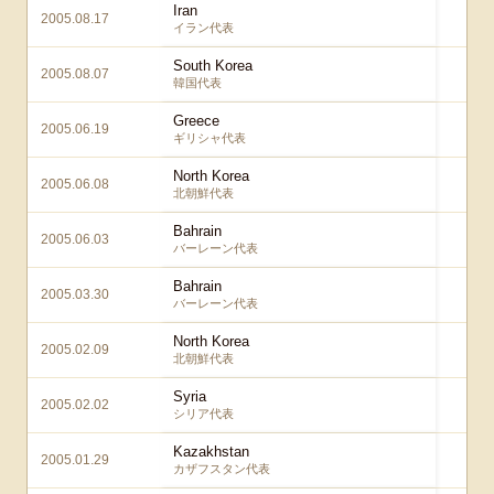
Iran
2005.08.17
2
イラン代表
South Korea
2005.08.07
1
韓国代表
Greece
2005.06.19
1
ギリシャ代表
North Korea
2005.06.08
2
北朝鮮代表
Bahrain
2005.06.03
1
バーレーン代表
Bahrain
2005.03.30
1
バーレーン代表
North Korea
2005.02.09
2
北朝鮮代表
Syria
2005.02.02
3
シリア代表
Kazakhstan
2005.01.29
4
カザフスタン代表