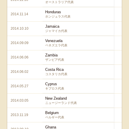
オーストラリア代表
Honduras
2014.11.14
6
ホンジュラス代表
Jamaica
2014.10.10
1
ジャマイカ代表
Venezuela
2014.09.09
3
ベネズエラ代表
Zambia
2014.06.06
4
ザンビア代表
Costa Rica
2014.06.02
3
コスタリカ代表
Cyprus
2014.05.27
1
キプロス代表
New Zealand
2014.03.05
4
ニュージーランド代表
Belgium
2013.11.19
3
ベルギー代表
Ghana