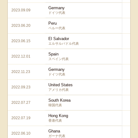
Germany
2023.09.09
4 
ドイツ代表
Peru
2023.06.20
4 
ペルー代表
El Salvador
2023.06.15
6 
エルサルバドル代表
Spain
2022.12.01
2 
スペイン代表
Germany
2022.11.23
2 
ドイツ代表
United States
2022.09.23
2 
アメリカ代表
South Korea
2022.07.27
3 
韓国代表
Hong Kong
2022.07.19
6 
香港代表
Ghana
2022.06.10
4 
ガーナ代表