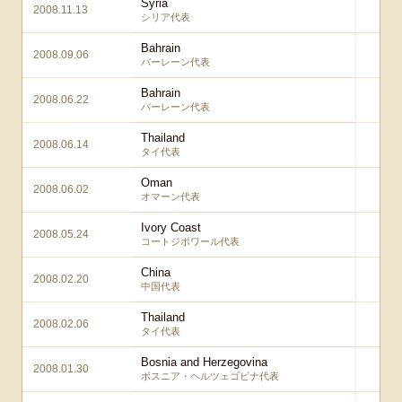
Syria
2008.11.13
3
シリア代表
Bahrain
2008.09.06
3
バーレーン代表
Bahrain
2008.06.22
1
バーレーン代表
Thailand
2008.06.14
3
タイ代表
Oman
2008.06.02
3
オマーン代表
Ivory Coast
2008.05.24
1
コートジボワール代表
China
2008.02.20
1
中国代表
Thailand
2008.02.06
4
タイ代表
Bosnia and Herzegovina
2008.01.30
3
ボスニア・ヘルツェゴビナ代表