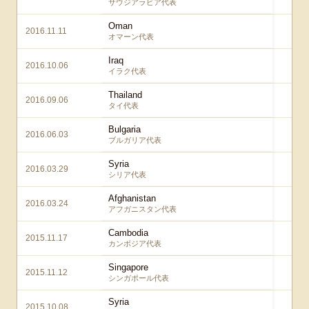
サウジアラビア代表
Oman
2016.11.11
4
オマーン代表
Iraq
2016.10.06
2 
イラク代表
Thailand
2016.09.06
2 
タイ代表
Bulgaria
2016.06.03
7 
ブルガリア代表
Syria
2016.03.29
5 
シリア代表
Afghanistan
2016.03.24
5 
アフガニスタン代表
Cambodia
2015.11.17
2 
カンボジア代表
Singapore
2015.11.12
3
シンガポール代表
Syria
2015.10.08
3 