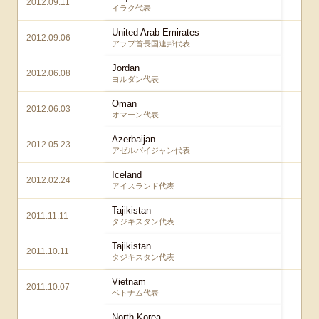
2012.09.11
1 
イラク代表
United Arab Emirates
2012.09.06
1
アラブ首長国連邦代表
Jordan
2012.06.08
6
ヨルダン代表
Oman
2012.06.03
3
オマーン代表
Azerbaijan
2012.05.23
2
アゼルバイジャン代表
Iceland
2012.02.24
3
アイスランド代表
Tajikistan
2011.11.11
4
タジキスタン代表
Tajikistan
2011.10.11
8
タジキスタン代表
Vietnam
2011.10.07
1
ベトナム代表
North Korea