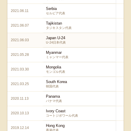
Serbia
2021.06.11
1 
セルビア代表
Tajikistan
2021.06.07
4 
タジキスタン代表
Japan U-24
2021.06.03
3 
U-24日本代表
Myanmar
2021.05.28
10
ミャンマー代表
Mongolia
2021.03.30
14 
モンゴル代表
South Korea
2021.03.25
3 
韓国代表
Panama
2020.11.13
1
パナマ代表
Ivory Coast
2020.10.13
1
コートジボワール代表
Hong Kong
2019.12.14
5 
香港代表