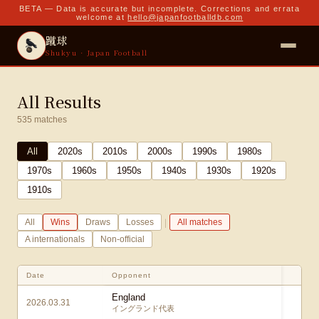
BETA — Data is accurate but incomplete. Corrections and errata
welcome at
hello@japanfootballdb.com
蹴球
Shukyu · Japan Football
All Results
535
matches
All
2020
s
2010
s
2000
s
1990
s
1980
s
1970
s
1960
s
1950
s
1940
s
1930
s
1920
s
1910
s
|
All
Wins
Draws
Losses
All matches
A internationals
Non-official
Date
Opponent
S
England
2026.03.31
1 
イングランド代表