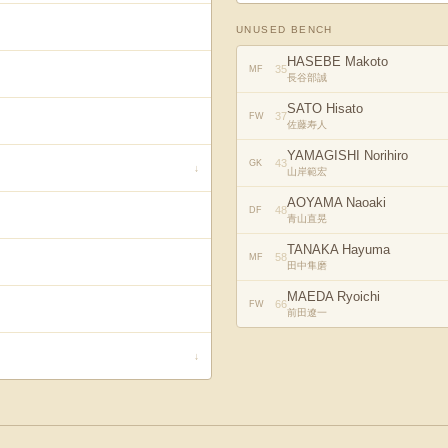
UNUSED BENCH
HASEBE Makoto
35
MF
長谷部誠
SATO Hisato
37
FW
佐藤寿人
YAMAGISHI Norihiro
43
GK
↓
山岸範宏
AOYAMA Naoaki
48
DF
青山直晃
TANAKA Hayuma
58
MF
田中隼磨
MAEDA Ryoichi
66
FW
前田遼一
↓