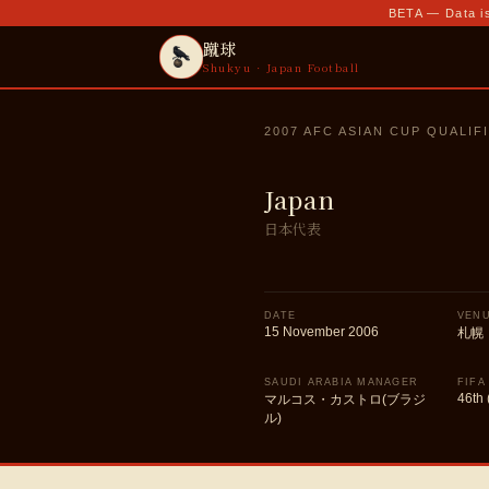
BETA — Data is
蹴球
Shukyu · Japan Football
2007 AFC ASIAN CUP QUALIF
Japan
日本代表
DATE
VEN
15 November 2006
札幌
SAUDI ARABIA MANAGER
FIFA
46th 
マルコス・カストロ(ブラジ
ル)