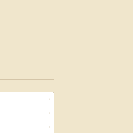
↑
↑
↑