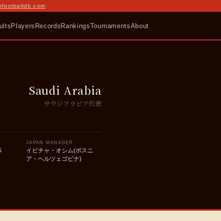
nfootballdb.com
ults
Players
Records
Rankings
Tournaments
About
Saudi Arabia
サウジアラビア代表
JAPAN MANAGER
S
イビチャ・オシム(ボスニ
ア・ヘルツェゴビナ)