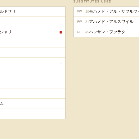
SUBSTITUTES USED
ルドサリ
モハメド・アル・サフルフ
10
↓
FW
アハメド・アルスワイル
31
FW
シャリ
ハッサン・ファラタ
45
DF
↓
↓
ム