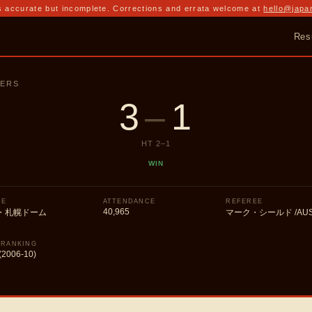
 accurate but incomplete. Corrections and errata welcome at
hello@japa
Res
IERS
3
–
1
HT
2
–
1
WIN
UE
ATTENDANCE
REFEREE
40,965
・札幌ドーム
マーク・シールド /AU
 RANKING
(2006-10)