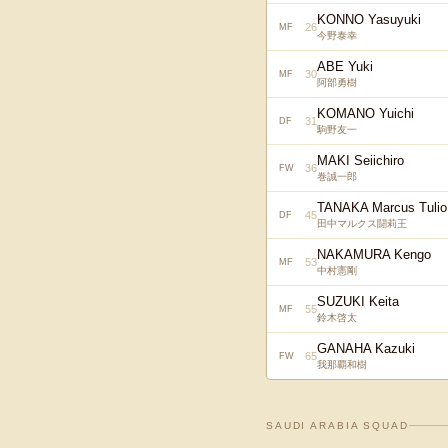
KONNO Yasuyuki
26
MF
今野泰幸
ABE Yuki
30
MF
阿部勇樹
KOMANO Yuichi
31
DF
駒野友一
MAKI Seiichiro
36
FW
巻誠一郎
TANAKA Marcus Tulio
45
DF
田中マルクス闘莉王
NAKAMURA Kengo
53
MF
中村憲剛
SUZUKI Keita
55
MF
鈴木啓太
GANAHA Kazuki
65
FW
我那覇和樹
SAUDI ARABIA
SQUAD