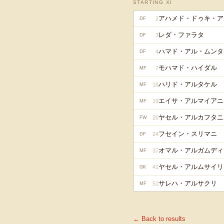
STARTING XI
アハメド・ドゥキ・ア
2
DF
レダ・ファラタ
3
DF
ハマド・アル・ムンタ
4
DF
モハマド・ハイダル
7
MF
ハリド・アルタケル
16
MF
エイサ・アルマイアニ
19
MF
ヤセル・アルカフタニ
20
FW
フセイン・スリマニ
24
DF
オマル・アルガムディ
37
MF
ヤセル・アルムサイリ
41
GK
サレハ・アルサクリ
51
MF
← Back to results