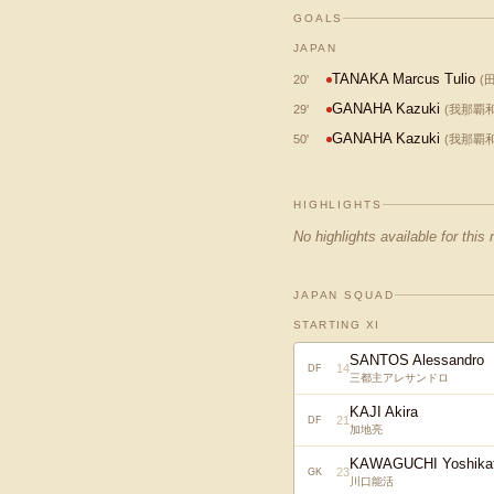
GOALS
JAPAN
TANAKA Marcus Tulio
20
'
(
GANAHA Kazuki
29
'
(
我那覇
GANAHA Kazuki
50
'
(
我那覇
HIGHLIGHTS
No highlights available for this
JAPAN SQUAD
STARTING XI
SANTOS Alessandro
14
DF
三都主アレサンドロ
KAJI Akira
21
DF
加地亮
KAWAGUCHI Yoshika
23
GK
川口能活