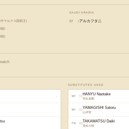
SAUDI ARABIA
アルカフタニ
田中マルクス闘莉王
)
33
'
和樹
)
和樹
)
 match.
SUBSTITUTES USED
HANYU Naotake
51
↓
MF
羽生直剛
YAMAGISHI Satoru
60
MF
山岸智
tsu
TAKAMATSU Daiki
80
FW
高松大樹