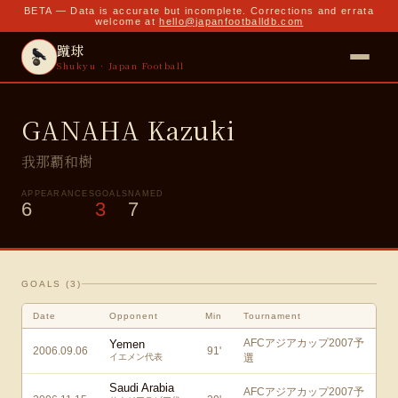
BETA — Data is accurate but incomplete. Corrections and errata
welcome at
hello@japanfootballdb.com
蹴球
Shukyu · Japan Football
GANAHA Kazuki
我那覇和樹
APPEARANCES
GOALS
NAMED
6
3
7
GOALS (
3
)
Date
Opponent
Min
Tournament
AFCアジアカップ2007予
Yemen
2006.09.06
91
'
イエメン代表
選
Saudi Arabia
AFCアジアカップ2007予