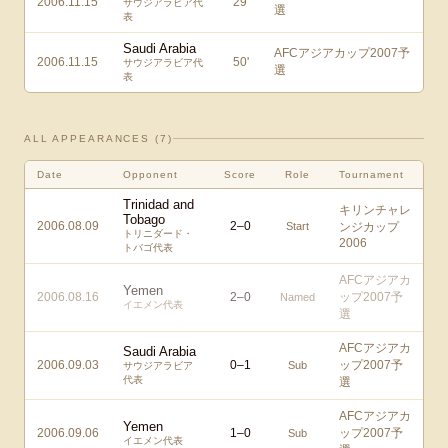
2006.11.15
29
'
サウジアラビア代
選
表
Saudi Arabia
AFCアジアカップ2007予
2006.11.15
50
'
サウジアラビア代
選
表
ALL APPEARANCES (
7
)
Date
Opponent
Score
Role
Tournament
Trinidad and
キリンチャレ
Tobago
2006.08.09
2
–
0
Start
ンジカップ
トリニダード・
2006
トバゴ代表
AFCアジアカ
Yemen
2006.08.16
2
–
0
ップ2007予
Named
イエメン代表
選
AFCアジアカ
Saudi Arabia
2006.09.03
0
–
1
ップ2007予
Sub
サウジアラビア
代表
選
AFCアジアカ
Yemen
2006.09.06
1
–
0
ップ2007予
Sub
イエメン代表