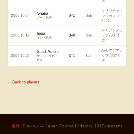
選
キリンチャレ
Ghana
2006.10.04
0
–
1
Sub
ンジカップ
ガーナ代表
2006
AFCアジアカ
India
2006.10.11
3
–
0
ップ2007予
Sub
インド代表
選
AFCアジアカ
Saudi Arabia
2006.11.15
3
–
1
ップ2007予
Start
サウジアラビア
代表
選
← Back to players
蹴球
Shukyu — Japan Football History 1917–present