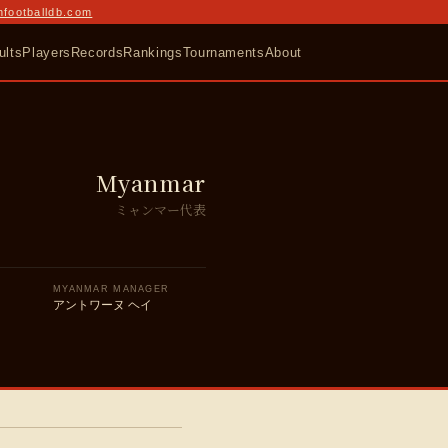
nfootballdb.com
ults
Players
Records
Rankings
Tournaments
About
Myanmar
ミャンマー代表
MYANMAR MANAGER
アントワーヌ ヘイ