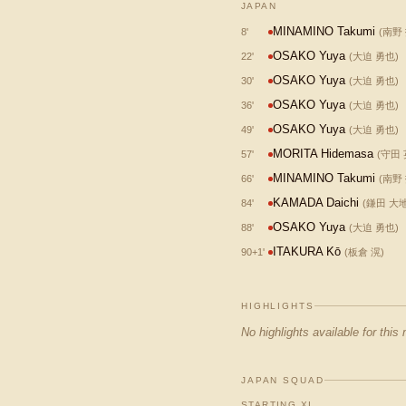
JAPAN
MINAMINO Takumi
8
'
(
南野
OSAKO Yuya
22
'
(
大迫 勇也
)
OSAKO Yuya
30
'
(
大迫 勇也
)
OSAKO Yuya
36
'
(
大迫 勇也
)
OSAKO Yuya
49
'
(
大迫 勇也
)
MORITA Hidemasa
57
'
(
守田
MINAMINO Takumi
66
'
(
南野
KAMADA Daichi
84
'
(
鎌田 大
OSAKO Yuya
88
'
(
大迫 勇也
)
ITAKURA Kō
90+1
'
(
板倉 滉
)
HIGHLIGHTS
No highlights available for this
JAPAN SQUAD
STARTING XI