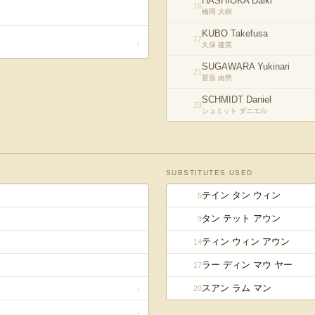
HASHIOKA Daiki
16
橋岡 大樹
KUBO Takefusa
17
↓
久保 建英
SUGAWARA Yukinari
21
菅原 由勢
SCHMIDT Daniel
23
シュミット ダニエル
SUBSTITUTES USED
テイン タン ウィン
5
タン テット アウン
9
ティン ウィン アウン
14
ラー ディン マウ ヤー
17
スアン ラム マン
20
↓
↓