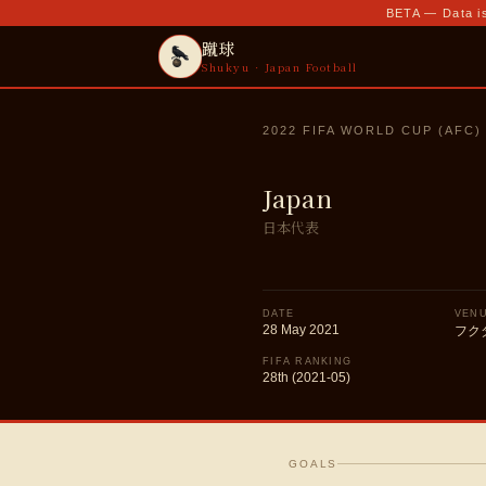
BETA — Data is
蹴球
Shukyu · Japan Football
2022 FIFA WORLD CUP (AFC)
Japan
日本代表
DATE
VEN
28 May 2021
フク
FIFA RANKING
28th (2021-05)
GOALS