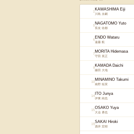
KAWASHIMA Eiji
1
川島 永嗣
NAGATOMO Yuto
5
長友 佑都
ENDO Wataru
6
遠藤 航
MORITA Hidemasa
7
守田 英正
KAMADA Daichi
9
鎌田 大地
MINAMINO Takumi
10
南野 拓実
ITO Junya
14
伊東 純也
OSAKO Yuya
15
大迫 勇也
SAKAI Hiroki
19
酒井 宏樹