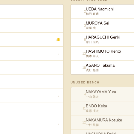
UEDA Naomichi
2
植田 直通
MUROYA Sei
3
室屋 成
HARAGUCHI Genki
8
↓
原口 元気
HASHIMOTO Kento
13
↓
橋本 拳人
ASANO Takuma
18
浅野 拓磨
UNUSED BENCH
NAKAYAMA Yuta
4
↓
中山 雄太
ENDO Keita
11
遠藤 渓太
NAKAMURA Kosuke
12
↓
中村 航輔