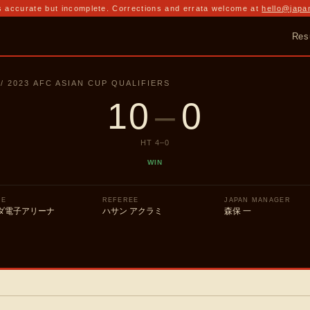
 accurate but incomplete. Corrections and errata welcome at
hello@japa
Res
 / 2023 AFC ASIAN CUP QUALIFIERS
10
–
0
HT
4
–
0
WIN
UE
REFEREE
JAPAN MANAGER
ダ電子アリーナ
ハサン アクラミ
森保 一