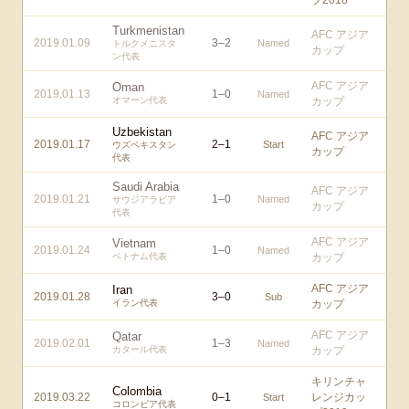
プ2018
Turkmenistan
AFC アジア
2019.01.09
3
–
2
Named
トルクメニスタ
カップ
ン代表
AFC アジア
Oman
2019.01.13
1
–
0
Named
オマーン代表
カップ
Uzbekistan
AFC アジア
2019.01.17
2
–
1
Start
ウズベキスタン
カップ
代表
Saudi Arabia
AFC アジア
2019.01.21
1
–
0
Named
サウジアラビア
カップ
代表
AFC アジア
Vietnam
2019.01.24
1
–
0
Named
ベトナム代表
カップ
AFC アジア
Iran
2019.01.28
3
–
0
Sub
イラン代表
カップ
AFC アジア
Qatar
2019.02.01
1
–
3
Named
カタール代表
カップ
キリンチャ
Colombia
2019.03.22
0
–
1
レンジカッ
Start
コロンビア代表