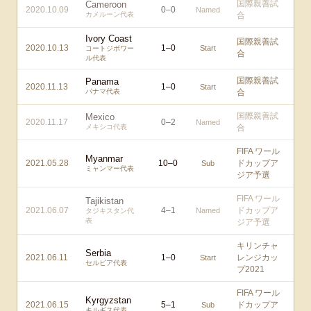
国際親善試
Cameroon
2020.10.09
0
–
0
Named
カメルーン代表
合
Ivory Coast
国際親善試
2020.10.13
1
–
0
Start
コートジボワー
合
ル代表
国際親善試
Panama
2020.11.13
1
–
0
Start
パナマ代表
合
国際親善試
Mexico
2020.11.17
0
–
2
Named
メキシコ代表
合
FIFA ワール
Myanmar
2021.05.28
10
–
0
ドカップア
Sub
ミャンマー代表
ジア予選
FIFA ワール
Tajikistan
2021.06.07
4
–
1
ドカップア
Named
タジキスタン代
表
ジア予選
キリンチャ
Serbia
2021.06.11
1
–
0
レンジカッ
Start
セルビア代表
プ2021
FIFA ワール
Kyrgyzstan
2021.06.15
5
–
1
ドカップア
Sub
キルギス代表