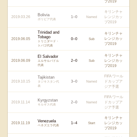
プ2019
キリンチャ
Bolivia
2019.03.26
1
–
0
レンジカッ
Named
ボリビア代表
プ2019
Trinidad and
キリンチャ
Tobago
レンジカッ
2019.06.05
0
–
0
Sub
トリニダード・
プ2019
トバゴ代表
キリンチャ
El Salvador
2019.06.09
2
–
0
レンジカッ
Sub
エルサルバドル
代表
プ2019
FIFA ワール
Tajikistan
2019.10.15
3
–
0
ドカップア
Named
タジキスタン代
表
ジア予選
FIFA ワール
Kyrgyzstan
2019.11.14
2
–
0
ドカップア
Named
キルギス代表
ジア予選
キリンチャ
Venezuela
2019.11.19
1
–
4
レンジカッ
Start
ベネズエラ代表
プ2019