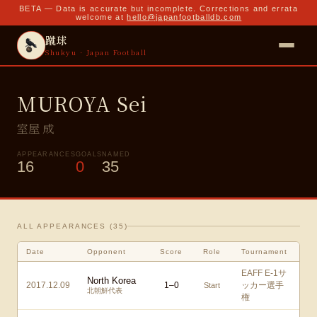
BETA — Data is accurate but incomplete. Corrections and errata
welcome at
hello@japanfootballdb.com
蹴球
Shukyu · Japan Football
MUROYA Sei
室屋 成
APPEARANCES
GOALS
NAMED
16
0
35
ALL APPEARANCES (
35
)
Date
Opponent
Score
Role
Tournament
EAFF E-1サ
North Korea
2017.12.09
1
–
0
ッカー選手
Start
北朝鮮代表
権