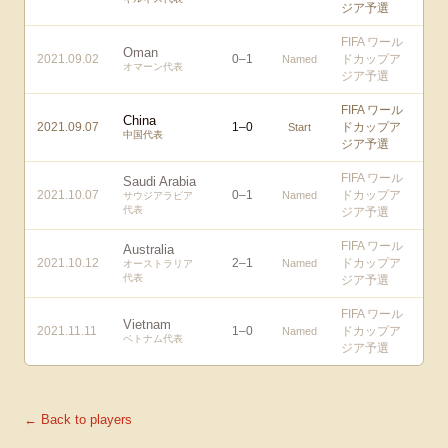
ジア予選
FIFA ワール
Oman
2021.09.02
0
–
1
ドカップア
Named
オマーン代表
ジア予選
FIFA ワール
China
2021.09.07
1
–
0
ドカップア
Start
中国代表
ジア予選
FIFA ワール
Saudi Arabia
2021.10.07
0
–
1
ドカップア
Named
サウジアラビア
代表
ジア予選
FIFA ワール
Australia
2021.10.12
2
–
1
ドカップア
Named
オーストラリア
代表
ジア予選
FIFA ワール
Vietnam
2021.11.11
1
–
0
ドカップア
Named
ベトナム代表
ジア予選
← Back to players