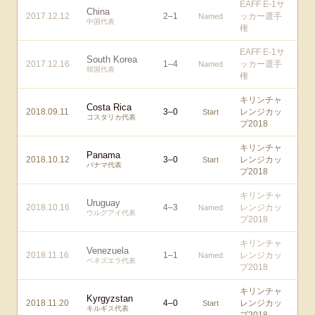
EAFF E-1サ
China
2017.12.12
2
–
1
ッカー選手
Named
中国代表
権
EAFF E-1サ
South Korea
2017.12.16
1
–
4
ッカー選手
Named
韓国代表
権
キリンチャ
Costa Rica
2018.09.11
3
–
0
レンジカッ
Start
コスタリカ代表
プ2018
キリンチャ
Panama
2018.10.12
3
–
0
レンジカッ
Start
パナマ代表
プ2018
キリンチャ
Uruguay
2018.10.16
4
–
3
レンジカッ
Named
ウルグアイ代表
プ2018
キリンチャ
Venezuela
2018.11.16
1
–
1
レンジカッ
Named
ベネズエラ代表
プ2018
キリンチャ
Kyrgyzstan
2018.11.20
4
–
0
レンジカッ
Start
キルギス代表