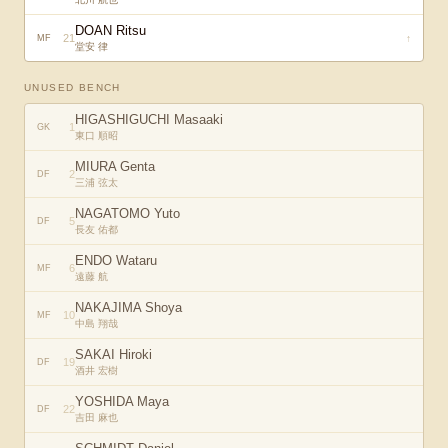
DOAN Ritsu
21
↑
MF
堂安 律
UNUSED BENCH
HIGASHIGUCHI Masaaki
1
GK
東口 順昭
MIURA Genta
2
DF
三浦 弦太
NAGATOMO Yuto
5
DF
長友 佑都
ENDO Wataru
6
MF
遠藤 航
NAKAJIMA Shoya
10
MF
中島 翔哉
SAKAI Hiroki
19
DF
酒井 宏樹
YOSHIDA Maya
22
DF
吉田 麻也