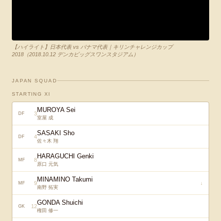
【ハイライト】日本代表 vs パナマ代表｜キリンチャレンジカップ
2018（2018.10.12 デンカビッグスワンスタジアム）
JAPAN SQUAD
STARTING XI
MUROYA Sei
3
DF
室屋 成
SASAKI Sho
4
DF
佐々木 翔
HARAGUCHI Genki
8
MF
原口 元気
MINAMINO Takumi
9
↓
MF
南野 拓実
GONDA Shuichi
12
GK
権田 修一