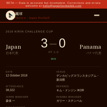
BETA — Data is accurate but incomplete. Corrections and errata
welcome at
hello@japanfootballdb.com
蹴球
Shukyu · Japan Football
2018 KIRIN CHALLENGE CUP
3
–
0
Japan
Panama
日本代表
パナマ代表
HT
1
–
0
WIN
DATE
VENUE
12 October 2018
デンカビッグスワンスタジアム・
新潟県
ATTENDANCE
REFEREE
38,322
キム・ドンジン /KOR
JAPAN MANAGER
PANAMA MANAGER
森保 一
ガリー・ステンペル