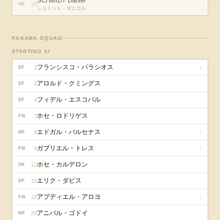
SCHMIDT Daniel
23
GK
シュミット・ダニエル
PANAMA
SQUAD
STARTING XI
フランシスコ・パラシオス
2
↓
DF
アロルド・クミングス
3
DF
フィデル・エスコバル
4
DF
ホセ・ロドリゲス
7
FW
エドガル・バルセナス
8
↓
MF
ガブリエル・トレス
9
↓
FW
ホセ・カルデロン
12
GK
エリク・ダビス
15
DF
アブディエル・アロヨ
18
↓
FW
アニバル・ゴドイ
20
MF