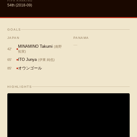
FIFA RANKING
54th (2018-09)
GOALS
JAPAN
PANAMA
—
MINAMINO Takumi
(
南野
42
'
拓実
)
ITO Junya
65
'
(
伊東 純也
)
オウンゴール
85
'
HIGHLIGHTS