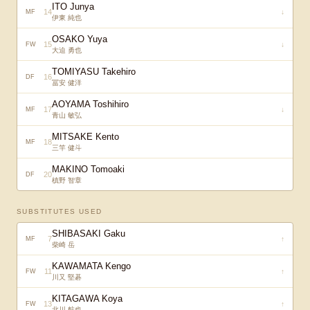
ITO Junya
14
↓
MF
伊東 純也
OSAKO Yuya
15
↓
FW
大迫 勇也
TOMIYASU Takehiro
16
DF
冨安 健洋
AOYAMA Toshihiro
17
↓
MF
青山 敏弘
MITSAKE Kento
18
MF
三竿 健斗
MAKINO Tomoaki
20
DF
槙野 智章
SUBSTITUTES USED
SHIBASAKI Gaku
7
↑
MF
柴崎 岳
KAWAMATA Kengo
11
↑
FW
川又 堅碁
KITAGAWA Koya
13
↑
FW
北川 航也