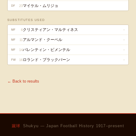
マイケル・ムリジョ
23
DF
SUBSTITUTES USED
クリスティアン・マルティネス
6
↑
MF
アルマンド・クーペル
11
↑
MF
バレンティン・ピメンテル
14
↑
MF
ロランド・ブラックバーン
16
↑
FW
← Back to results
蹴球
Shukyu — Japan Football History 1917–present