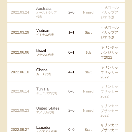
FIFA ワール
Australia
2022.03.24
2
–
0
ドカップア
Named
オーストラリア
代表
ジア予選
FIFA ワール
Vietnam
2022.03.29
1
–
1
ドカップア
Start
ベトナム代表
ジア予選
キリンチャ
Brazil
2022.06.06
0
–
1
レンジカッ
Sub
ブラジル代表
プ2022
キリンカッ
Ghana
2022.06.10
4
–
1
Start
プサッカー
ガーナ代表
2022
キリンカッ
Tunisia
2022.06.14
0
–
3
Named
プサッカー
チュニジア代表
2022
キリンカッ
United States
2022.09.23
2
–
0
Named
プサッカー
アメリカ代表
2022
キリンカッ
Ecuador
2022.09.27
0
–
0
Start
プサッカー
エクアドル代表