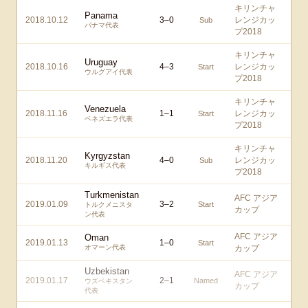
キリンチャ
Panama
2018.10.12
3
–
0
レンジカッ
Sub
パナマ代表
プ2018
キリンチャ
Uruguay
2018.10.16
4
–
3
レンジカッ
Start
ウルグアイ代表
プ2018
キリンチャ
Venezuela
2018.11.16
1
–
1
レンジカッ
Start
ベネズエラ代表
プ2018
キリンチャ
Kyrgyzstan
2018.11.20
4
–
0
レンジカッ
Sub
キルギス代表
プ2018
Turkmenistan
AFC アジア
2019.01.09
3
–
2
Start
トルクメニスタ
カップ
ン代表
AFC アジア
Oman
2019.01.13
1
–
0
Start
オマーン代表
カップ
Uzbekistan
AFC アジア
2019.01.17
2
–
1
Named
ウズベキスタン
カップ
代表