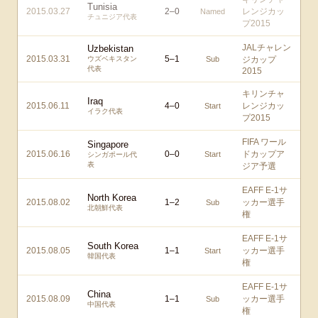
Tunisia
2015.03.27
2
–
0
レンジカッ
Named
チュニジア代表
プ2015
JALチャレン
Uzbekistan
2015.03.31
5
–
1
ウズベキスタン
Sub
ジカップ
代表
2015
キリンチャ
Iraq
2015.06.11
4
–
0
レンジカッ
Start
イラク代表
プ2015
FIFA ワール
Singapore
2015.06.16
0
–
0
ドカップア
Start
シンガポール代
表
ジア予選
EAFF E-1サ
North Korea
2015.08.02
1
–
2
ッカー選手
Sub
北朝鮮代表
権
EAFF E-1サ
South Korea
2015.08.05
1
–
1
ッカー選手
Start
韓国代表
権
EAFF E-1サ
China
2015.08.09
1
–
1
ッカー選手
Sub
中国代表
権