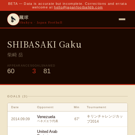
BETA — Data is accurate but incomplete. Corrections and errata
welcome at
hello@japanfootballdb.com
蹴球
Shukyu · Japan Football
SHIBASAKI Gaku
柴崎 岳
APPEARANCES
GOALS
NAMED
60
3
81
GOALS (
3
)
Date
Opponent
Min
Tournament
キリンチャレンジカッ
Venezuela
2014.09.09
67
'
ベネズエラ代表
プ2014
United Arab