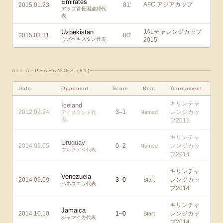
Emirates
AFC アジアカップ
2015.01.23
81
'
アラブ首長国連邦代
表
Uzbekistan
JALチャレンジカップ
2015.03.31
80
'
ウズベキスタン代表
2015
ALL APPEARANCES (
81
)
Date
Opponent
Score
Role
Tournament
キリンチャ
Iceland
2012.02.24
3
–
1
レンジカッ
Named
アイスランド代
表
プ2012
キリンチャ
Uruguay
2014.09.05
0
–
2
レンジカッ
Named
ウルグアイ代表
プ2014
キリンチャ
Venezuela
2014.09.09
3
–
0
レンジカッ
Start
ベネズエラ代表
プ2014
キリンチャ
Jamaica
2014.10.10
1
–
0
レンジカッ
Start
ジャマイカ代表
プ2014