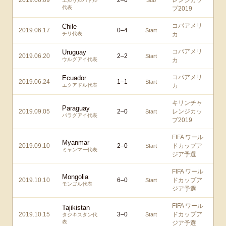
2019.06.09
2
–
0
レンジカッ
Sub
エルサルバドル
代表
プ2019
コパアメリ
Chile
2019.06.17
0
–
4
Start
チリ代表
カ
コパアメリ
Uruguay
2019.06.20
2
–
2
Start
ウルグアイ代表
カ
コパアメリ
Ecuador
2019.06.24
1
–
1
Start
エクアドル代表
カ
キリンチャ
Paraguay
2019.09.05
2
–
0
レンジカッ
Start
パラグアイ代表
プ2019
FIFA ワール
Myanmar
2019.09.10
2
–
0
ドカップア
Start
ミャンマー代表
ジア予選
FIFA ワール
Mongolia
2019.10.10
6
–
0
ドカップア
Start
モンゴル代表
ジア予選
FIFA ワール
Tajikistan
2019.10.15
3
–
0
ドカップア
Start
タジキスタン代
表
ジア予選