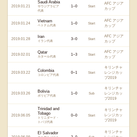
Saudi Arabia
AFC アジア
2019.01.21
1
–
0
Start
サウジアラビア
カップ
代表
AFC アジア
Vietnam
2019.01.24
1
–
0
Start
ベトナム代表
カップ
AFC アジア
Iran
2019.01.28
3
–
0
Start
イラン代表
カップ
AFC アジア
Qatar
2019.02.01
1
–
3
Start
カタール代表
カップ
キリンチャ
Colombia
2019.03.22
0
–
1
レンジカッ
Start
コロンビア代表
プ2019
キリンチャ
Bolivia
2019.03.26
1
–
0
レンジカッ
Sub
ボリビア代表
プ2019
Trinidad and
キリンチャ
Tobago
レンジカッ
2019.06.05
0
–
0
Start
トリニダード・
プ2019
トバゴ代表
キリンチャ
El Salvador