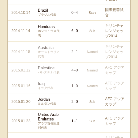
国際親善試
Brazil
2014.10.14
0
–
4
Start
ブラジル代表
合
キリンチャ
Honduras
2014.11.14
6
–
0
レンジカッ
Sub
ホンジュラス代
表
プ2014
キリンチャ
Australia
2014.11.18
2
–
1
レンジカッ
Named
オーストラリア
代表
プ2014
AFC アジア
Palestine
2015.01.12
4
–
0
Named
パレスチナ代表
カップ
AFC アジア
Iraq
2015.01.16
1
–
0
Named
イラク代表
カップ
AFC アジア
Jordan
2015.01.20
2
–
0
Sub
ヨルダン代表
カップ
United Arab
AFC アジア
Emirates
2015.01.23
1
–
1
Sub
カップ
アラブ首長国連
邦代表
キリンチャ