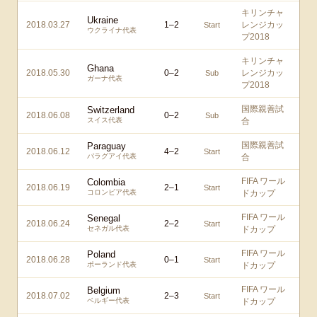
キリンチャ
Ukraine
2018.03.27
1
–
2
レンジカッ
Start
ウクライナ代表
プ2018
キリンチャ
Ghana
2018.05.30
0
–
2
レンジカッ
Sub
ガーナ代表
プ2018
国際親善試
Switzerland
2018.06.08
0
–
2
Sub
スイス代表
合
国際親善試
Paraguay
2018.06.12
4
–
2
Start
パラグアイ代表
合
FIFA ワール
Colombia
2018.06.19
2
–
1
Start
コロンビア代表
ドカップ
FIFA ワール
Senegal
2018.06.24
2
–
2
Start
セネガル代表
ドカップ
FIFA ワール
Poland
2018.06.28
0
–
1
Start
ポーランド代表
ドカップ
FIFA ワール
Belgium
2018.07.02
2
–
3
Start
ベルギー代表
ドカップ