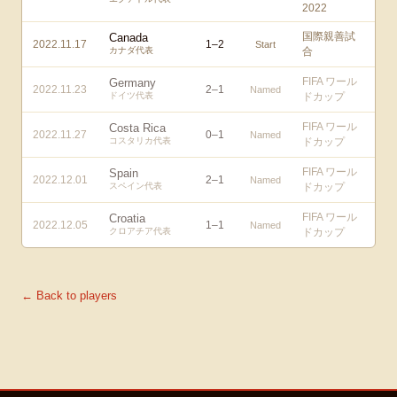
2022
国際親善試
Canada
2022.11.17
1
–
2
Start
カナダ代表
合
FIFA ワール
Germany
2022.11.23
2
–
1
Named
ドイツ代表
ドカップ
FIFA ワール
Costa Rica
2022.11.27
0
–
1
Named
コスタリカ代表
ドカップ
FIFA ワール
Spain
2022.12.01
2
–
1
Named
スペイン代表
ドカップ
FIFA ワール
Croatia
2022.12.05
1
–
1
Named
クロアチア代表
ドカップ
← Back to players