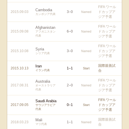
FIFA ワール
Cambodia
2015.09.03
3
–
0
ドカップア
Named
カンボジア代表
ジア予選
FIFA ワール
Afghanistan
2015.09.08
6
–
0
ドカップア
Named
アフガニスタン
代表
ジア予選
FIFA ワール
Syria
2015.10.08
3
–
0
ドカップア
Named
シリア代表
ジア予選
国際親善試
Iran
2015.10.13
1
–
1
Start
イラン代表
合
FIFA ワール
Australia
2017.08.31
2
–
0
ドカップア
Named
オーストラリア
代表
ジア予選
FIFA ワール
Saudi Arabia
2017.09.05
0
–
1
ドカップア
Start
サウジアラビア
代表
ジア予選
国際親善試
Mali
2018.03.23
1
–
1
Named
マリ代表
合