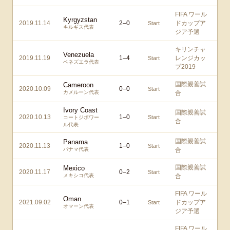
FIFA ワール
Kyrgyzstan
2019.11.14
2
–
0
ドカップア
Start
キルギス代表
ジア予選
キリンチャ
Venezuela
2019.11.19
1
–
4
レンジカッ
Start
ベネズエラ代表
プ2019
国際親善試
Cameroon
2020.10.09
0
–
0
Start
カメルーン代表
合
Ivory Coast
国際親善試
2020.10.13
1
–
0
Start
コートジボワー
合
ル代表
国際親善試
Panama
2020.11.13
1
–
0
Start
パナマ代表
合
国際親善試
Mexico
2020.11.17
0
–
2
Start
メキシコ代表
合
FIFA ワール
Oman
2021.09.02
0
–
1
ドカップア
Start
オマーン代表
ジア予選
FIFA ワール