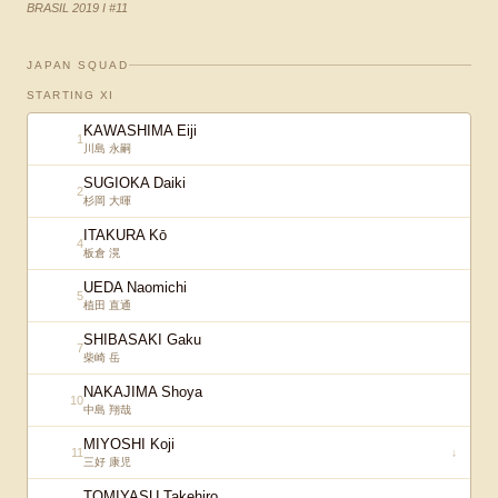
BRASIL 2019 I #11
JAPAN SQUAD
STARTING XI
KAWASHIMA Eiji
1
川島 永嗣
SUGIOKA Daiki
2
杉岡 大暉
ITAKURA Kō
4
板倉 滉
UEDA Naomichi
5
植田 直通
SHIBASAKI Gaku
7
柴崎 岳
NAKAJIMA Shoya
10
中島 翔哉
MIYOSHI Koji
11
↓
三好 康児
TOMIYASU Takehiro