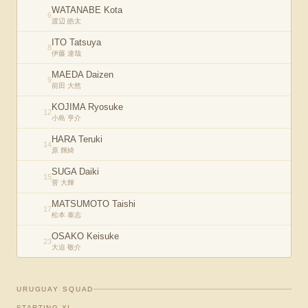
WATANABE Kota
6
渡辺 皓太
ITO Tatsuya
8
伊藤 達哉
MAEDA Daizen
9
前田 大然
KOJIMA Ryosuke
12
小島 亨介
HARA Teruki
14
原 輝綺
SUGA Daiki
15
菅 大輝
MATSUMOTO Taishi
17
松本 泰志
OSAKO Keisuke
23
大迫 敬介
URUGUAY
SQUAD
STARTING XI