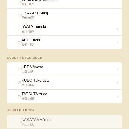
16
冨安 健洋
OKAZAKI Shinji
18
岡崎 慎司
IWATA Tomoki
19
↓
岩田 智輝
ABE Hiroki
20
↓
安部 裕葵
SUBSTITUTES USED
UEDA Ayase
13
↑
上田 綺世
KUBO Takefusa
21
↑
久保 建英
TATSUTA Yugo
22
↑
立田 悠悟
UNUSED BENCH
NAKAYAMA Yuta
3
中山 雄太