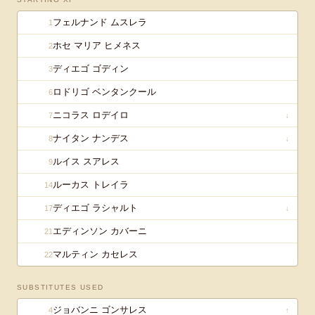
フェルナンド ムスレラ
1
ホセ マリア ヒメネス
2
ディエゴ ゴディン
3
ロドリゴ ベンタンクール
6
ニコラス ロデイロ
7
↓
ナイタン ナンデス
8
↓
ルイス スアレス
9
ルーカス トレイラ
14
ディエゴ ラシャルト
17
↓
エディンソン カバーニ
21
マルティン カセレス
22
SUBSTITUTES USED
ジョバンニ ゴンサレス
4
↑