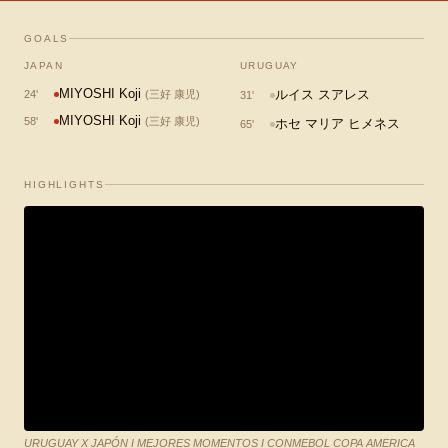
GOALS
JAPAN
URUGUAY
MIYOSHI Koji
ルイス スアレス
24
'
(
三好 康児
)
31
'
MIYOSHI Koji
58
'
(
三好 康児
)
ホセ マリア ヒメネス
65
'
HIGHLIGHTS
URUGUAY X JAPÓN I MEJORES MOMENTOS I CONMEBOL COPA AMERICA