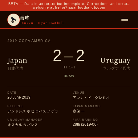
BETA — Data is accurate but incomplete. Corrections and errata
welcome at
hello@japanfootballdb.com
蹴球
Shukyu · Japan Football
2019 COPA AMÉRICA
2
–
2
Japan
Uruguay
日本代表
ウルグアイ代表
HT
1
–
1
DRAW
DATE
VENUE
20 June 2019
アレナ・ド・グレミオ
REFEREE
JAPAN MANAGER
アンドレス ホセ ロハス ノゲラ
森保 一
URUGUAY MANAGER
FIFA RANKING
28th (2019-06)
オスカル タバレス