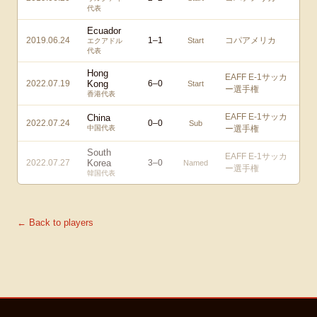
代表
Ecuador
2019.06.24
1
–
1
コパアメリカ
Start
エクアドル
代表
Hong
EAFF E-1サッカ
2022.07.19
Kong
6
–
0
Start
ー選手権
香港代表
EAFF E-1サッカ
China
2022.07.24
0
–
0
Sub
中国代表
ー選手権
South
EAFF E-1サッカ
2022.07.27
Korea
3
–
0
Named
ー選手権
韓国代表
← Back to players