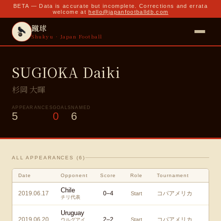
BETA — Data is accurate but incomplete. Corrections and errata
welcome at
hello@japanfootballdb.com
蹴球
Shukyu · Japan Football
SUGIOKA Daiki
杉岡 大暉
APPEARANCES
GOALS
NAMED
5
0
6
ALL APPEARANCES (
6
)
Date
Opponent
Score
Role
Tournament
Chile
2019.06.17
0
–
4
コパアメリカ
Start
チリ代表
Uruguay
2019.06.20
2
–
2
コパアメリカ
Start
ウルグアイ