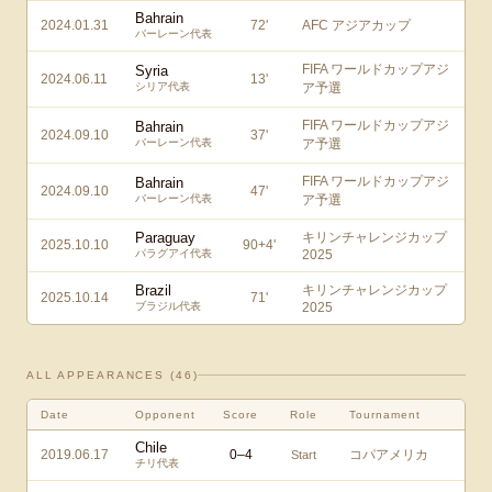
Bahrain
2024.01.31
72
'
AFC アジアカップ
バーレーン代表
FIFA ワールドカップアジ
Syria
2024.06.11
13
'
シリア代表
ア予選
FIFA ワールドカップアジ
Bahrain
2024.09.10
37
'
バーレーン代表
ア予選
FIFA ワールドカップアジ
Bahrain
2024.09.10
47
'
バーレーン代表
ア予選
Paraguay
キリンチャレンジカップ
2025.10.10
90+4
'
パラグアイ代表
2025
Brazil
キリンチャレンジカップ
2025.10.14
71
'
ブラジル代表
2025
ALL APPEARANCES (
46
)
Date
Opponent
Score
Role
Tournament
Chile
2019.06.17
0
–
4
コパアメリカ
Start
チリ代表