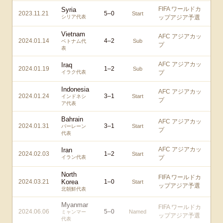
FIFA ワールドカ
Syria
2023.11.21
5
–
0
Start
シリア代表
ップアジア予選
Vietnam
AFC アジアカッ
2024.01.14
4
–
2
Sub
ベトナム代
プ
表
AFC アジアカッ
Iraq
2024.01.19
1
–
2
Sub
イラク代表
プ
Indonesia
AFC アジアカッ
2024.01.24
3
–
1
Start
インドネシ
プ
ア代表
Bahrain
AFC アジアカッ
2024.01.31
3
–
1
Start
バーレーン
プ
代表
AFC アジアカッ
Iran
2024.02.03
1
–
2
Start
イラン代表
プ
North
FIFA ワールドカ
2024.03.21
Korea
1
–
0
Start
ップアジア予選
北朝鮮代表
Myanmar
FIFA ワールドカ
2024.06.06
5
–
0
Named
ミャンマー
ップアジア予選
代表