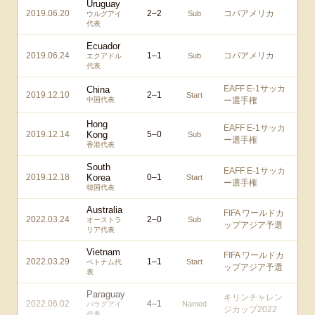
Uruguay
2019.06.20
2
–
2
コパアメリカ
Sub
ウルグアイ
代表
Ecuador
2019.06.24
1
–
1
コパアメリカ
Sub
エクアドル
代表
EAFF E-1サッカ
China
2019.12.10
2
–
1
Start
中国代表
ー選手権
Hong
EAFF E-1サッカ
2019.12.14
Kong
5
–
0
Sub
ー選手権
香港代表
South
EAFF E-1サッカ
2019.12.18
Korea
0
–
1
Start
ー選手権
韓国代表
Australia
FIFA ワールドカ
2022.03.24
2
–
0
Sub
オーストラ
ップアジア予選
リア代表
Vietnam
FIFA ワールドカ
2022.03.29
1
–
1
Start
ベトナム代
ップアジア予選
表
Paraguay
キリンチャレン
2022.06.02
4
–
1
Named
パラグアイ
ジカップ2022
代表