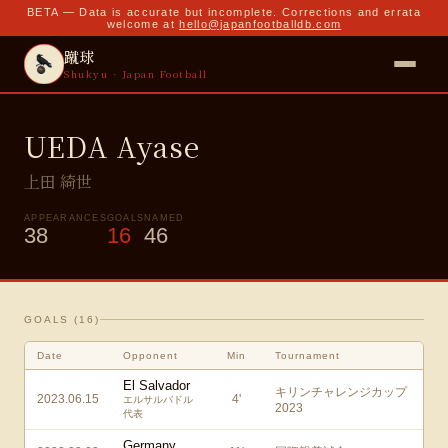
BETA — Data is accurate but incomplete. Corrections and errata
welcome at
hello@japanfootballdb.com
蹴球
Shukyu · Japan Football
UEDA Ayase
上田 綺世
APPEARANCES
GOALS
NAMED
38
16
46
GOALS (
16
)
Date
Opponent
Min
Tournament
El Salvador
キリンチャレンジカップ
2023.06.15
4
'
エルサルバドル
2023
代表
Germany