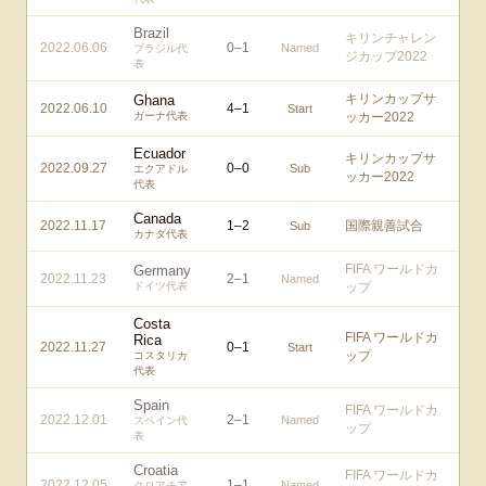
Brazil
キリンチャレン
2022.06.06
0
–
1
Named
ブラジル代
ジカップ2022
表
キリンカップサ
Ghana
2022.06.10
4
–
1
Start
ガーナ代表
ッカー2022
Ecuador
キリンカップサ
2022.09.27
0
–
0
Sub
エクアドル
ッカー2022
代表
Canada
2022.11.17
1
–
2
国際親善試合
Sub
カナダ代表
FIFA ワールドカ
Germany
2022.11.23
2
–
1
Named
ドイツ代表
ップ
Costa
FIFA ワールドカ
Rica
2022.11.27
0
–
1
Start
ップ
コスタリカ
代表
Spain
FIFA ワールドカ
2022.12.01
2
–
1
Named
スペイン代
ップ
表
Croatia
FIFA ワールドカ
2022.12.05
1
–
1
Named
クロアチア