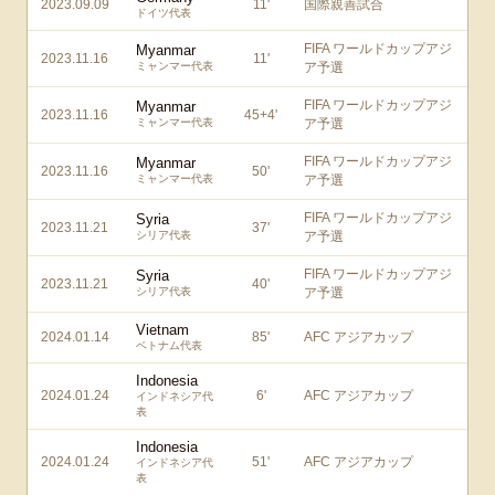
2023.09.09
11
'
国際親善試合
ドイツ代表
FIFA ワールドカップアジ
Myanmar
2023.11.16
11
'
ミャンマー代表
ア予選
FIFA ワールドカップアジ
Myanmar
2023.11.16
45+4
'
ミャンマー代表
ア予選
FIFA ワールドカップアジ
Myanmar
2023.11.16
50
'
ミャンマー代表
ア予選
FIFA ワールドカップアジ
Syria
2023.11.21
37
'
シリア代表
ア予選
FIFA ワールドカップアジ
Syria
2023.11.21
40
'
シリア代表
ア予選
Vietnam
2024.01.14
85
'
AFC アジアカップ
ベトナム代表
Indonesia
2024.01.24
6
'
AFC アジアカップ
インドネシア代
表
Indonesia
2024.01.24
51
'
AFC アジアカップ
インドネシア代
表