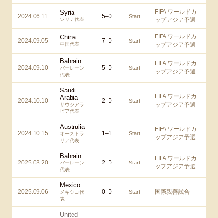
FIFA ワールドカ
Syria
2024.06.11
5
–
0
Start
シリア代表
ップアジア予選
FIFA ワールドカ
China
2024.09.05
7
–
0
Start
中国代表
ップアジア予選
Bahrain
FIFA ワールドカ
2024.09.10
5
–
0
Start
バーレーン
ップアジア予選
代表
Saudi
FIFA ワールドカ
Arabia
2024.10.10
2
–
0
Start
ップアジア予選
サウジアラ
ビア代表
Australia
FIFA ワールドカ
2024.10.15
1
–
1
Start
オーストラ
ップアジア予選
リア代表
Bahrain
FIFA ワールドカ
2025.03.20
2
–
0
Start
バーレーン
ップアジア予選
代表
Mexico
2025.09.06
0
–
0
国際親善試合
Start
メキシコ代
表
United