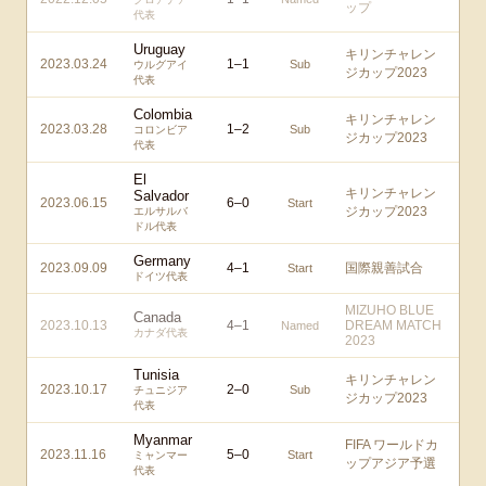
ップ
代表
Uruguay
キリンチャレン
2023.03.24
1
–
1
Sub
ウルグアイ
ジカップ2023
代表
Colombia
キリンチャレン
2023.03.28
1
–
2
Sub
コロンビア
ジカップ2023
代表
El
キリンチャレン
Salvador
2023.06.15
6
–
0
Start
ジカップ2023
エルサルバ
ドル代表
Germany
2023.09.09
4
–
1
国際親善試合
Start
ドイツ代表
MIZUHO BLUE
Canada
2023.10.13
4
–
1
DREAM MATCH
Named
カナダ代表
2023
Tunisia
キリンチャレン
2023.10.17
2
–
0
Sub
チュニジア
ジカップ2023
代表
Myanmar
FIFA ワールドカ
2023.11.16
5
–
0
Start
ミャンマー
ップアジア予選
代表