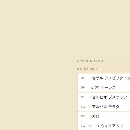
SPAIN
SQUAD
STARTING XI
セサル アスピリクエ
2
DF
パウ トーレス
4
DF
セルヒオ ブスケッツ
5
MF
アルバロ モラタ
7
FW
ガビ
9
MF
ニコ ウィリアムズ
12
FW