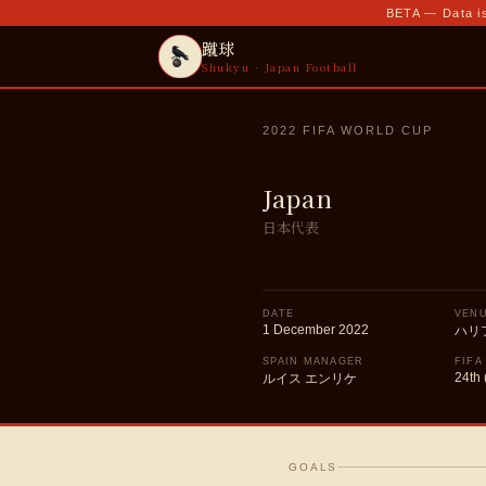
BETA — Data is
蹴球
Shukyu · Japan Football
2022 FIFA WORLD CUP
Japan
日本代表
DATE
VEN
1 December 2022
ハリ
SPAIN MANAGER
FIFA
24th 
ルイス エンリケ
GOALS