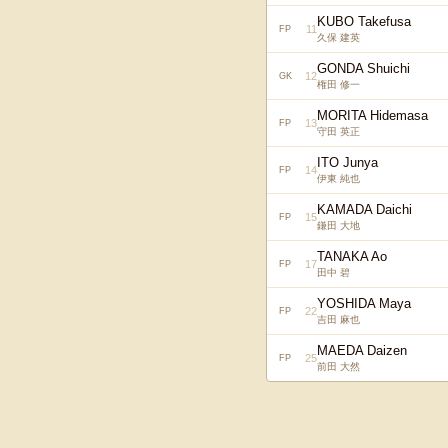
KUBO Takefusa
11
FP
久保 建英
GONDA Shuichi
12
GK
権田 修一
MORITA Hidemasa
13
FP
守田 英正
ITO Junya
14
FP
伊東 純也
KAMADA Daichi
15
FP
鎌田 大地
TANAKA Ao
17
FP
田中 碧
YOSHIDA Maya
22
FP
吉田 麻也
MAEDA Daizen
25
FP
前田 大然