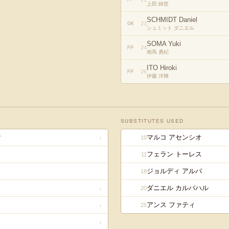
上田 綺世
SCHMIDT Daniel
23
GK
シュミット ダニエル
SOMA Yuki
24
FP
相馬 勇紀
ITO Hiroki
26
FP
伊藤 洋輝
SUBSTITUTES USED
タ
マルコ アセンシオ
10
↓
フェラン トーレス
11
ジョルディ アルバ
18
ダニエル カルバハル
20
↓
アンス ファティ
25
↓
↓