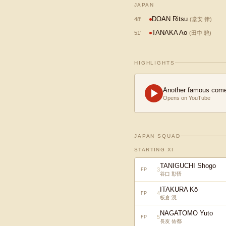
JAPAN
DOAN Ritsu
48
'
(
堂安 律
)
TANAKA Ao
51
'
(
田中 碧
)
HIGHLIGHTS
Another famous comeb
Opens on YouTube
JAPAN SQUAD
STARTING XI
TANIGUCHI Shogo
3
FP
谷口 彰悟
ITAKURA Kō
4
FP
板倉 滉
NAGATOMO Yuto
5
FP
長友 佑都