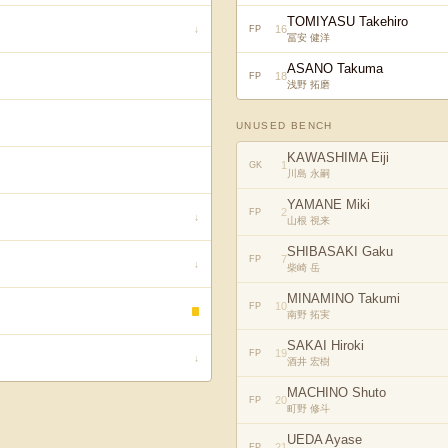
TOMIYASU Takehiro
16
↓
FP
冨安 健洋
ASANO Takuma
18
FP
浅野 拓磨
UNUSED BENCH
KAWASHIMA Eiji
1
GK
川島 永嗣
YAMANE Miki
2
FP
↓
山根 視来
SHIBASAKI Gaku
7
FP
↓
柴崎 岳
MINAMINO Takumi
10
FP
南野 拓実
SAKAI Hiroki
19
FP
↓
酒井 宏樹
MACHINO Shuto
20
FP
町野 修斗
UEDA Ayase
21
FP