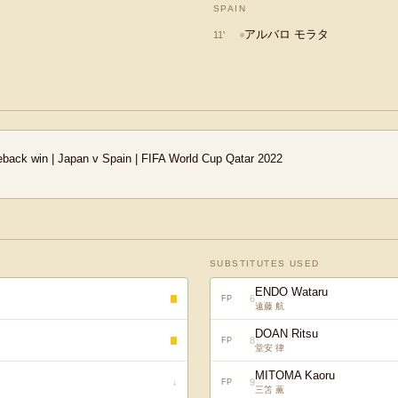
SPAIN
アルバロ モラタ
11
'
ack win | Japan v Spain | FIFA World Cup Qatar 2022
SUBSTITUTES USED
ENDO Wataru
6
FP
遠藤 航
DOAN Ritsu
8
FP
堂安 律
MITOMA Kaoru
9
↓
FP
三笘 薫