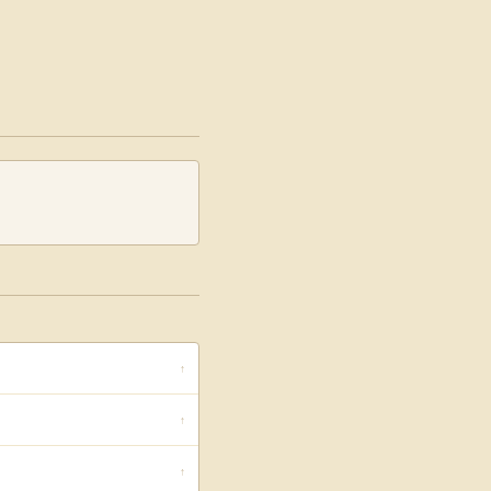
↑
↑
↑