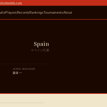
nfootballdb.com
ults
Players
Records
Rankings
Tournaments
About
Spain
スペイン代表
JAPAN MANAGER
森保 一