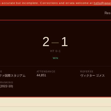
 accurate but incomplete. Corrections and errata welcome at
hello@japa
Res
2
–
1
HT
0
–
1
WIN
UE
ATTENDANCE
REFEREE
44,851
ファ国際スタジアム
ヴィクター ゴメス
 RANKING
(2022-10)