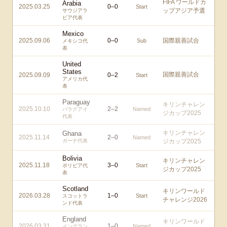
FIFA ワールドカ
Arabia
2025.03.25
0
–
0
Start
ップアジア予選
サウジアラ
ビア代表
Mexico
2025.09.06
0
–
0
国際親善試合
Sub
メキシコ代
表
United
States
国際親善試合
2025.09.09
0
–
2
Start
アメリカ代
表
Paraguay
キリンチャレン
2025.10.10
2
–
2
Named
パラグアイ
ジカップ2025
代表
キリンチャレン
Ghana
2025.11.14
2
–
0
Named
ガーナ代表
ジカップ2025
Bolivia
キリンチャレン
2025.11.18
3
–
0
Start
ボリビア代
ジカップ2025
表
Scotland
キリンワールド
2026.03.28
1
–
0
Start
スコットラ
チャレンジ2026
ンド代表
England
キリンワールド
2026.03.31
1
–
0
Named
イングラン