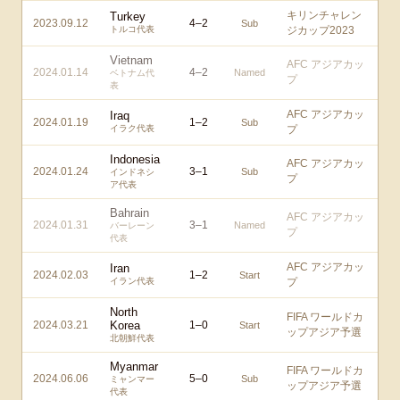
キリンチャレン
Turkey
2023.09.12
4
–
2
Sub
トルコ代表
ジカップ2023
Vietnam
AFC アジアカッ
2024.01.14
4
–
2
Named
ベトナム代
プ
表
AFC アジアカッ
Iraq
2024.01.19
1
–
2
Sub
イラク代表
プ
Indonesia
AFC アジアカッ
2024.01.24
3
–
1
Sub
インドネシ
プ
ア代表
Bahrain
AFC アジアカッ
2024.01.31
3
–
1
Named
バーレーン
プ
代表
AFC アジアカッ
Iran
2024.02.03
1
–
2
Start
イラン代表
プ
North
FIFA ワールドカ
2024.03.21
Korea
1
–
0
Start
ップアジア予選
北朝鮮代表
Myanmar
FIFA ワールドカ
2024.06.06
5
–
0
Sub
ミャンマー
ップアジア予選
代表