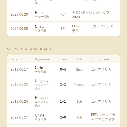
表
Peru
キリンチャレンジカップ
2023.06.20
75
'
ペルー代表
2023
FIFA ワールドカップアジア
China
2024.09.05
87
'
中国代表
予選
ALL APPEARANCES (
42
)
Date
Opponent
Score
Role
Tournament
Chile
2019.06.17
0
–
4
コパアメリカ
Start
チリ代表
Uruguay
2019.06.20
2
–
2
コパアメリカ
Named
ウルグアイ
代表
Ecuador
2019.06.24
1
–
1
コパアメリカ
Sub
エクアドル
代表
FIFA ワールドカ
China
2022.01.27
2
–
0
Sub
中国代表
ップアジア予選