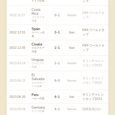
ドイツ代表
ップ
Costa
FIFA ワールドカ
Rica
2022.11.27
0
–
1
Named
ップ
コスタリカ
代表
Spain
FIFA ワールドカ
2022.12.01
2
–
1
Start
スペイン代
ップ
表
Croatia
FIFA ワールドカ
2022.12.05
1
–
1
Start
クロアチア
ップ
代表
Uruguay
キリンチャレン
2023.03.24
1
–
1
Named
ウルグアイ
ジカップ2023
代表
El
キリンチャレン
Salvador
2023.06.15
6
–
0
Named
ジカップ2023
エルサルバ
ドル代表
キリンチャレン
Peru
2023.06.20
4
–
1
Sub
ペルー代表
ジカップ2023
Germany
2023.09.09
4
–
1
国際親善試合
Named
ドイツ代表