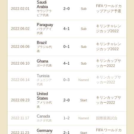
Saudi
FIFA ワールドカ
Arabia
2022.02.01
2
–
0
Sub
ップアジア予選
サウジアラ
ビア代表
Paraguay
キリンチャレン
2022.06.02
4
–
1
Sub
パラグアイ
ジカップ2022
代表
Brazil
キリンチャレン
2022.06.06
0
–
1
Sub
ブラジル代
ジカップ2022
表
キリンカップサ
Ghana
2022.06.10
4
–
1
Sub
ガーナ代表
ッカー2022
Tunisia
キリンカップサ
2022.06.14
0
–
3
Named
チュニジア
ッカー2022
代表
United
キリンカップサ
States
2022.09.23
2
–
0
Start
ッカー2022
アメリカ代
表
Canada
2022.11.17
1
–
2
国際親善試合
Named
カナダ代表
FIFA ワールドカ
Germany
2022.11.23
2
–
1
Start