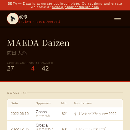
BETA — Data is accurate but incomplete. Corrections and errata
welcome at
hello@japanfootballdb.com
蹴球
Shukyu · Japan Football
MAEDA Daizen
前田 大然
APPEARANCES
GOALS
NAMED
27
4
42
GOALS (
4
)
Date
Opponent
Min
Tournament
Ghana
2022.06.10
82
'
キリンカップサッカー2022
ガーナ代表
Croatia
2022.12.05
43
'
FIFA ワールドカップ
クロアチア代