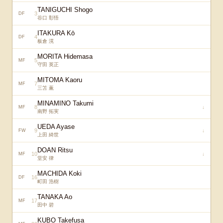
TANIGUCHI Shogo
3
DF
谷口 彰悟
ITAKURA Kō
4
DF
板倉 滉
MORITA Hidemasa
5
MF
守田 英正
MITOMA Kaoru
7
MF
三笘 薫
MINAMINO Takumi
8
↓
MF
南野 拓実
UEDA Ayase
9
↓
FW
上田 綺世
DOAN Ritsu
10
↓
MF
堂安 律
MACHIDA Koki
16
DF
町田 浩樹
TANAKA Ao
17
MF
田中 碧
KUBO Takefusa