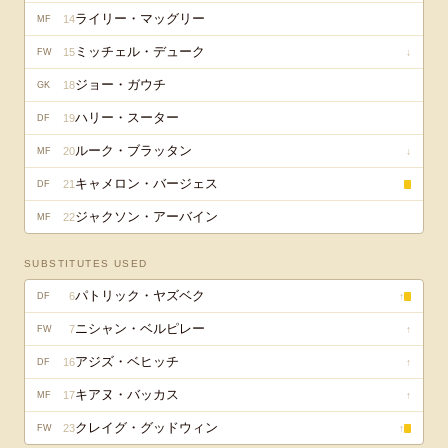
ライリー・マッグリー
14
MF
ミッチェル・デューク
15
↓
FW
ジョー・ガウチ
18
GK
ハリー・スーター
19
DF
ルーク・ブラッタン
20
↓
MF
キャメロン・バージェス
21
DF
ジャクソン・アーバイン
22
MF
SUBSTITUTES USED
パトリック・ヤズベク
6
↑
DF
ニシャン・ベルピレー
7
↑
FW
アジズ・ベヒッチ
16
↑
DF
キアヌ・バッカス
17
↑
MF
クレイグ・グッドウィン
23
↑
FW