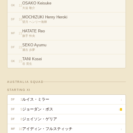
OSAKO Keisuke
12
GK
大迫 敬介
MOCHIZUKI Henry Heroki
18
DF
望月 ヘンリー海輝
HATATE Reo
21
MF
旗手 怜央
SEKO Ayumu
22
DF
瀬古 歩夢
TANI Kosei
23
GK
谷 晃生
AUSTRALIA
SQUAD
STARTING XI
ルイス・ミラー
3
↓
DF
ジョーダン・ボス
5
↓
DF
ジェイソン・ゲリア
8
DF
アイディン・フルスティッチ
10
↓
MF