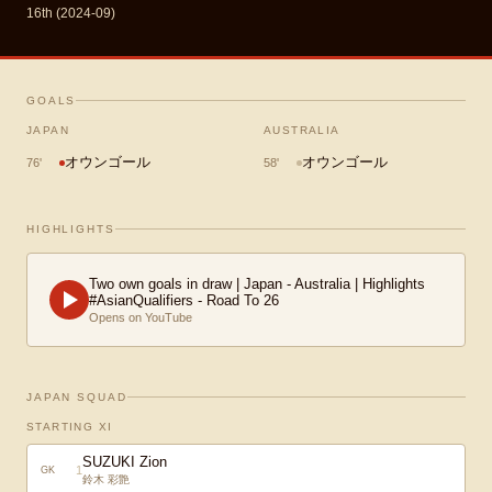
16th (2024-09)
GOALS
JAPAN
AUSTRALIA
オウンゴール
オウンゴール
76
'
58
'
HIGHLIGHTS
Two own goals in draw | Japan - Australia | Highlights
#AsianQualifiers - Road To 26
Opens on YouTube
JAPAN SQUAD
STARTING XI
SUZUKI Zion
1
GK
鈴木 彩艶