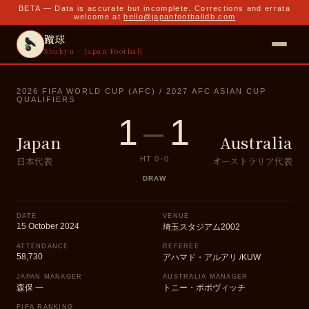
BETA — Data is accurate but incomplete. Corrections and errata
welcome at
hello@japanfootballdb.com
蹴球
Shukyu · Japan Football
2026 FIFA WORLD CUP (AFC) / 2027 AFC ASIAN CUP
QUALIFIERS
1
–
1
Japan
Australia
日本代表
オーストラリア代表
HT
0
–
0
DRAW
DATE
VENUE
15 October 2024
埼玉スタジアム2002
ATTENDANCE
REFEREE
58,730
アハマド・アルアリ /KUW
JAPAN MANAGER
AUSTRALIA MANAGER
森保 一
トニー・ポポヴィッチ
FIFA RANKING