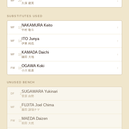
20
↓
MF
久保 建英
SUBSTITUTES USED
NAKAMURA Keito
13
↑
MF
中村 敬斗
ITO Junya
14
↑
MF
伊東 純也
KAMADA Daichi
15
↑
MF
鎌田 大地
OGAWA Koki
19
↑
FW
小川 航基
UNUSED BENCH
SUGAWARA Yukinari
2
DF
菅原 由勢
FUJITA Joel Chima
6
MF
藤田 譲瑠チマ
MAEDA Daizen
11
FW
前田 大然