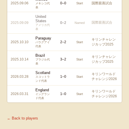
2025.09.06
0
–
0
国際親善試合
Start
メキシコ代
表
United
States
国際親善試合
2025.09.09
0
–
2
Named
アメリカ代
表
Paraguay
キリンチャレン
2025.10.10
2
–
2
Start
パラグアイ
ジカップ2025
代表
Brazil
キリンチャレン
2025.10.14
3
–
2
Start
ブラジル代
ジカップ2025
表
Scotland
キリンワールド
2026.03.28
1
–
0
Start
スコットラ
チャレンジ2026
ンド代表
England
キリンワールド
2026.03.31
1
–
0
Start
イングラン
チャレンジ2026
ド代表
← Back to players