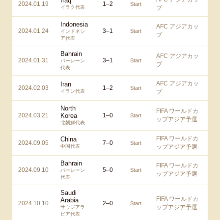
Iraq
2024.01.19
1
–
2
Start
イラク代表
プ
Indonesia
AFC アジアカッ
2024.01.24
3
–
1
Start
インドネシ
プ
ア代表
Bahrain
AFC アジアカッ
2024.01.31
3
–
1
Start
バーレーン
プ
代表
AFC アジアカッ
Iran
2024.02.03
1
–
2
Start
イラン代表
プ
North
FIFA ワールドカ
2024.03.21
Korea
1
–
0
Start
ップアジア予選
北朝鮮代表
FIFA ワールドカ
China
2024.09.05
7
–
0
Start
中国代表
ップアジア予選
Bahrain
FIFA ワールドカ
2024.09.10
5
–
0
Start
バーレーン
ップアジア予選
代表
Saudi
FIFA ワールドカ
Arabia
2024.10.10
2
–
0
Start
ップアジア予選
サウジアラ
ビア代表