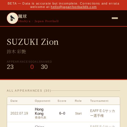
BETA — Data is accurate but incomplete. Corrections and errata
welcome at
hello@japanfootballdb.com
蹴球
Shukyu · Japan Football
SUZUKI Zion
鈴木 彩艶
APPEARANCES
GOALS
NAMED
23
0
30
ALL APPEARANCES (
30
)
Date
Opponent
Score
Role
Tournament
Hong
EAFF E-1サッカ
2022.07.19
Kong
6
–
0
Start
ー選手権
香港代表
EAFF E-1サッカ