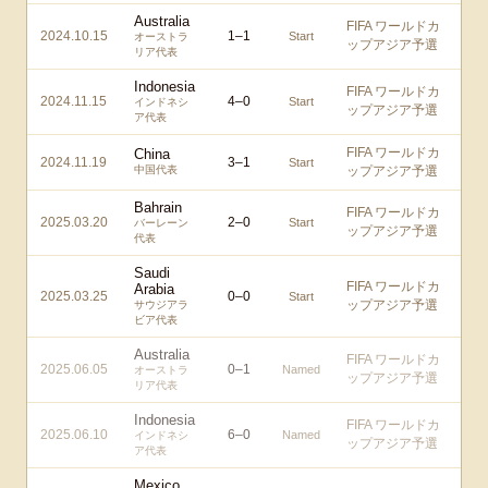
Australia
FIFA ワールドカ
2024.10.15
1
–
1
Start
オーストラ
ップアジア予選
リア代表
Indonesia
FIFA ワールドカ
2024.11.15
4
–
0
Start
インドネシ
ップアジア予選
ア代表
FIFA ワールドカ
China
2024.11.19
3
–
1
Start
中国代表
ップアジア予選
Bahrain
FIFA ワールドカ
2025.03.20
2
–
0
Start
バーレーン
ップアジア予選
代表
Saudi
FIFA ワールドカ
Arabia
2025.03.25
0
–
0
Start
ップアジア予選
サウジアラ
ビア代表
Australia
FIFA ワールドカ
2025.06.05
0
–
1
Named
オーストラ
ップアジア予選
リア代表
Indonesia
FIFA ワールドカ
2025.06.10
6
–
0
Named
インドネシ
ップアジア予選
ア代表
Mexico