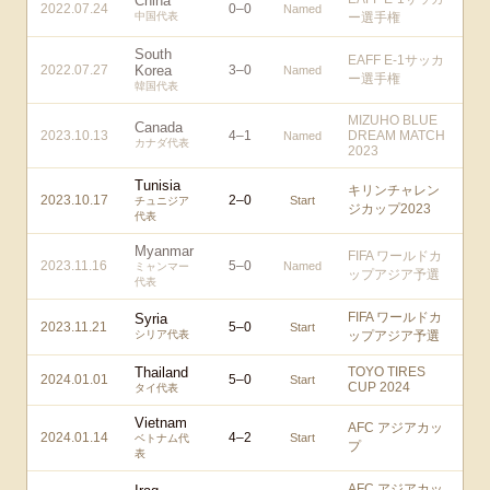
China
2022.07.24
0
–
0
Named
中国代表
ー選手権
South
EAFF E-1サッカ
2022.07.27
Korea
3
–
0
Named
ー選手権
韓国代表
MIZUHO BLUE
Canada
2023.10.13
4
–
1
DREAM MATCH
Named
カナダ代表
2023
Tunisia
キリンチャレン
2023.10.17
2
–
0
Start
チュニジア
ジカップ2023
代表
Myanmar
FIFA ワールドカ
2023.11.16
5
–
0
Named
ミャンマー
ップアジア予選
代表
FIFA ワールドカ
Syria
2023.11.21
5
–
0
Start
シリア代表
ップアジア予選
Thailand
TOYO TIRES
2024.01.01
5
–
0
Start
CUP 2024
タイ代表
Vietnam
AFC アジアカッ
2024.01.14
4
–
2
Start
ベトナム代
プ
表
AFC アジアカッ