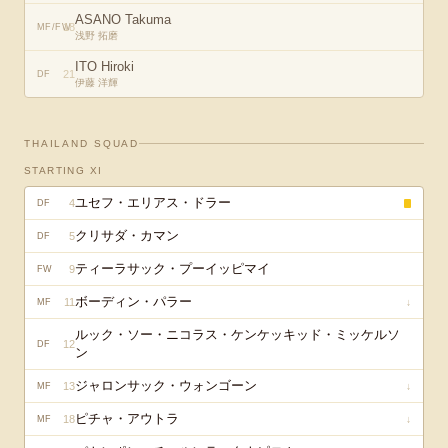
ASANO Takuma
18
MF/FW
浅野 拓磨
ITO Hiroki
21
DF
伊藤 洋輝
THAILAND
SQUAD
STARTING XI
ユセフ・エリアス・ドラー
4
DF
クリサダ・カマン
5
DF
ティーラサック・プーイッピマイ
9
FW
ボーディン・パラー
11
↓
MF
ルック・ソー・ニコラス・ケンケッキッド・ミッケルソ
12
DF
ン
ジャロンサック・ウォンゴーン
13
↓
MF
ピチャ・アウトラ
18
↓
MF