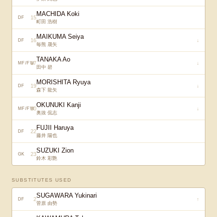
MACHIDA Koki
15
DF
町田 浩樹
MAIKUMA Seiya
16
↓
DF
毎熊 晟矢
TANAKA Ao
17
↓
MF/FW
田中 碧
MORISHITA Ryuya
19
↓
DF
森下 龍矢
OKUNUKI Kanji
20
↓
MF/FW
奥抜 侃志
FUJII Haruya
22
DF
藤井 陽也
SUZUKI Zion
23
GK
鈴木 彩艶
SUBSTITUTES USED
SUGAWARA Yukinari
2
↑
DF
菅原 由勢