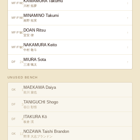
KAWAMURA Takumu
5
↑
MF/FW
川村 拓夢
MINAMINO Takumi
8
↑
MF/FW
南野 拓実
DOAN Ritsu
10
↑
MF/FW
堂安 律
NAKAMURA Keito
13
↑
MF/FW
中村 敬斗
MIURA Sota
24
↑
DF
三浦 颯太
UNUSED BENCH
MAEKAWA Daiya
1
GK
前川 黛也
TANIGUCHI Shogo
3
DF
谷口 彰悟
ITAKURA Kō
4
DF
板倉 滉
NOZAWA Taishi Brandon
12
GK
野澤 大志ブランドン