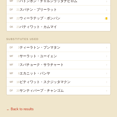
パトンポン・チャルンラッタナピロム
19
↓
MF
スパナン・ブリーラット
21
↓
DF
ウィーラテップ・ポンパン
22
↓
MF
パティワット・カムマイ
23
GK
SUBSTITUTES USED
ティーラトン・ブンマタン
3
↑
DF
サーラット・ユーイェン
6
↑
MF
スパチョーク・サラチャート
7
↑
MF
エカニット・パンヤ
8
↑
MF
ピティワット・スクジッタマクン
16
↑
MF
サンティパープ・チャンゴム
20
↑
DF
← Back to results