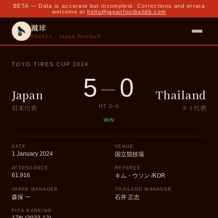
BETA — Data is accurate but incomplete. Corrections and errata
welcome at
hello@japanfootballdb.com
蹴球
Shukyu · Japan Football
TOYO TIRES CUP 2024
5
–
0
Japan
Thailand
日本代表
タイ代表
HT
0
–
0
WIN
DATE
VENUE
1 January 2024
国立競技場
ATTENDANCE
REFEREE
61,916
キム・ウソン /KOR
JAPAN MANAGER
THAILAND MANAGER
森保 一
石井 正忠
FIFA RANKING