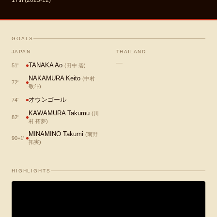
17th (2023-12)
GOALS
JAPAN
THAILAND
—
TANAKA Ao
51
'
(
田中 碧
)
NAKAMURA Keito
(
中村
72
'
敬斗
)
オウンゴール
74
'
KAWAMURA Takumu
(
川
82
'
村 拓夢
)
MINAMINO Takumi
(
南野
90+1
'
拓実
)
HIGHLIGHTS