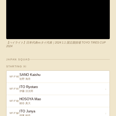
【ハイライト】日本代表vsタイ代表｜2024 1.1 国立競技場 TOYO TIRES CUP
2024
JAPAN SQUAD
STARTING XI
SANO Kaishu
6
MF/FW
佐野 海舟
ITO Ryotaro
7
↓
MF/FW
伊藤 涼太郎
HOSOYA Mao
11
MF/FW
細谷 真大
ITO Junya
14
↓
MF/FW
伊東 純也