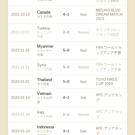
ジカップ2023
MIZUHO BLUE
Canada
2023.10.13
4
–
1
DREAM MATCH
Start
カナダ代表
2023
Tunisia
キリンチャレン
2023.10.17
2
–
0
Named
チュニジア
ジカップ2023
代表
Myanmar
FIFA ワールドカ
2023.11.16
5
–
0
Start
ミャンマー
ップアジア予選
代表
FIFA ワールドカ
Syria
2023.11.21
5
–
0
Named
シリア代表
ップアジア予選
Thailand
TOYO TIRES
2024.01.01
5
–
0
Start
CUP 2024
タイ代表
Vietnam
AFC アジアカッ
2024.01.14
4
–
2
Sub
ベトナム代
プ
表
AFC アジアカッ
Iraq
2024.01.19
1
–
2
Named
イラク代表
プ
Indonesia
AFC アジアカッ
2024.01.24
3
–
1
Start
インドネシ
プ