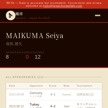
BETA — Data is accurate but incomplete. Corrections and errata
welcome at
hello@japanfootballdb.com
蹴球
Shukyu · Japan Football
MAIKUMA Seiya
毎熊 晟矢
APPEARANCES
GOALS
NAMED
8
0
12
ALL APPEARANCES (
12
)
Date
Opponent
Score
Role
Tournament
Germany
2023.09.09
4
–
1
国際親善試合
Named
ドイツ代表
キリンチャレン
Turkey
2023.09.12
4
–
2
Start
トルコ代表