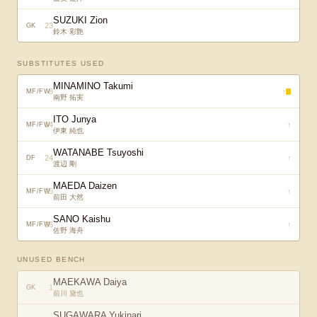
SUZUKI Zion
23
GK
鈴木 彩艶
SUBSTITUTES USED
MINAMINO Takumi
8
↑
MF/FW
南野 拓実
ITO Junya
14
↑
MF/FW
伊東 純也
WATANABE Tsuyoshi
24
↑
DF
渡辺 剛
MAEDA Daizen
25
↑
MF/FW
前田 大然
SANO Kaishu
26
↑
MF/FW
佐野 海舟
UNUSED BENCH
MAEKAWA Daiya
1
GK
前川 黛也
SUGAWARA Yukinari