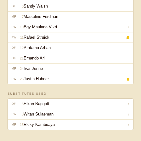
Sandy Walsh
6
DF
Marselino Ferdinan
7
MF
Egy Maulana Vikri
10
↓
FW
Rafael Struick
11
↓
FW
Pratama Arhan
12
DF
Ernando Ari
21
GK
Ivar Jenne
24
MF
Justin Hubner
25
FW
SUBSTITUTES USED
Elkan Baggott
3
↑
DF
Witan Sulaeman
8
↑
FW
Ricky Kambuaya
15
↑
MF