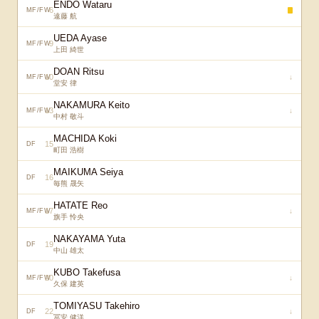
ENDO Wataru
6
MF/FW
遠藤 航
UEDA Ayase
9
MF/FW
上田 綺世
DOAN Ritsu
10
↓
MF/FW
堂安 律
NAKAMURA Keito
13
↓
MF/FW
中村 敬斗
MACHIDA Koki
15
DF
町田 浩樹
MAIKUMA Seiya
16
DF
毎熊 晟矢
HATATE Reo
17
↓
MF/FW
旗手 怜央
NAKAYAMA Yuta
19
DF
中山 雄太
KUBO Takefusa
20
↓
MF/FW
久保 建英
TOMIYASU Takehiro
22
↓
DF
冨安 健洋