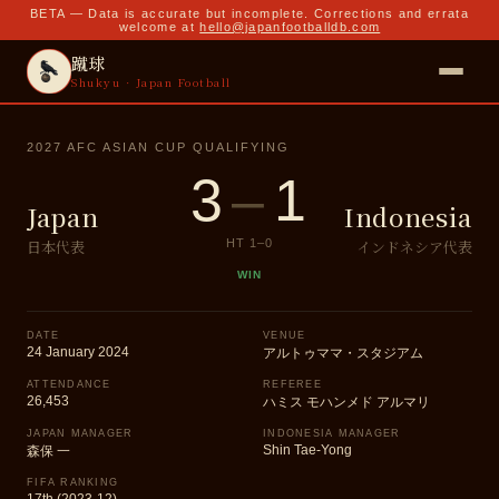
BETA — Data is accurate but incomplete. Corrections and errata
welcome at
hello@japanfootballdb.com
蹴球
Shukyu · Japan Football
2027 AFC ASIAN CUP QUALIFYING
3
–
1
Japan
Indonesia
日本代表
インドネシア代表
HT
1
–
0
WIN
DATE
VENUE
24 January 2024
アルトゥママ・スタジアム
ATTENDANCE
REFEREE
26,453
ハミス モハンメド アルマリ
JAPAN MANAGER
INDONESIA MANAGER
Shin Tae-Yong
森保 一
FIFA RANKING