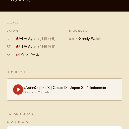
17th (2023-12)
GOALS
JAPAN
INDONESIA
UEDA Ayase
Sandy Walsh
90+1
'
6
'
(
上田 綺世
)
UEDA Ayase
51
'
(
上田 綺世
)
オウンゴール
88
'
HIGHLIGHTS
#AsianCup2023 | Group D : Japan 3 - 1 Indonesia
Opens on YouTube
JAPAN SQUAD
STARTING XI