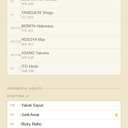
2
DF
菅原 由勢
TANIGUCHI Shogo
3
DF
谷口 彰悟
MORITA Hidemasa
5
MF/FW
守田 英正
HOSOYA Mao
11
MF/FW
細谷 真大
ASANO Takuma
18
MF/FW
浅野 拓磨
ITO Hiroki
21
DF
伊藤 洋輝
INDONESIA
SQUAD
STARTING XI
Yakob Sayuri
2
↓
FW
Jordi Amat
4
DF
Rizky Ridho
5
DF