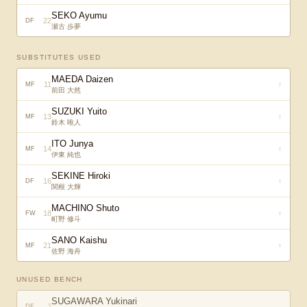
SEKO Ayumu
22
DF
瀬古 歩夢
SUBSTITUTES USED
MAEDA Daizen
11
↑
MF
前田 大然
SUZUKI Yuito
13
↑
MF
鈴木 唯人
ITO Junya
14
↑
MF
伊東 純也
SEKINE Hiroki
16
↑
DF
関根 大輝
MACHINO Shuto
18
↑
FW
町野 修斗
SANO Kaishu
21
↑
MF
佐野 海舟
UNUSED BENCH
SUGAWARA Yukinari
2
DF