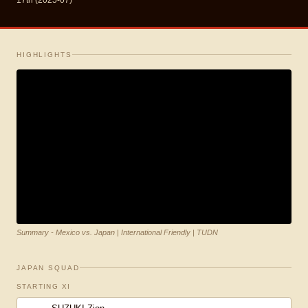
17th (2025-07)
HIGHLIGHTS
Summary - Mexico vs. Japan | International Friendly | TUDN
JAPAN SQUAD
STARTING XI