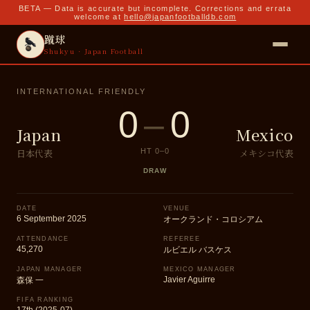
BETA — Data is accurate but incomplete. Corrections and errata
welcome at
hello@japanfootballdb.com
蹴球
Shukyu · Japan Football
INTERNATIONAL FRIENDLY
0
–
0
Japan
Mexico
日本代表
メキシコ代表
HT
0
–
0
DRAW
DATE
VENUE
6 September 2025
オークランド・コロシアム
ATTENDANCE
REFEREE
45,270
ルビエル バスケス
JAPAN MANAGER
MEXICO MANAGER
Javier Aguirre
森保 一
FIFA RANKING