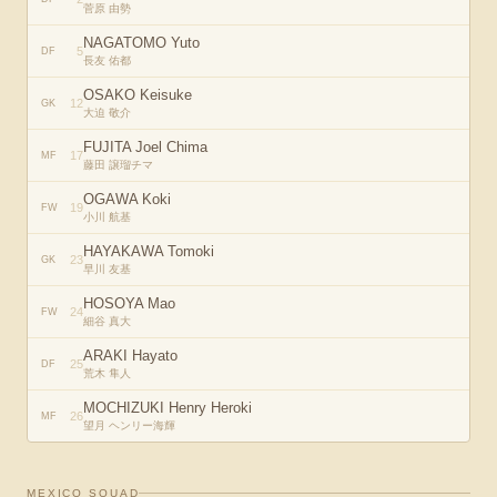
菅原 由勢
NAGATOMO Yuto
5
DF
長友 佑都
OSAKO Keisuke
12
GK
大迫 敬介
FUJITA Joel Chima
17
MF
藤田 譲瑠チマ
OGAWA Koki
19
FW
小川 航基
HAYAKAWA Tomoki
23
GK
早川 友基
HOSOYA Mao
24
FW
細谷 真大
ARAKI Hayato
25
DF
荒木 隼人
MOCHIZUKI Henry Heroki
26
MF
望月 ヘンリー海輝
MEXICO
SQUAD