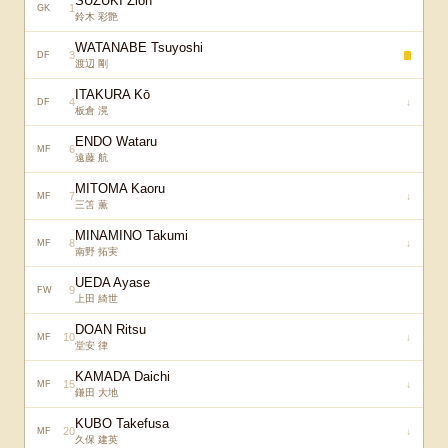
SUZUKI Zion
1
GK
鈴木 彩艶
WATANABE Tsuyoshi
3
DF
渡辺 剛
ITAKURA Kō
4
↓
DF
板倉 滉
ENDO Wataru
6
MF
遠藤 航
MITOMA Kaoru
7
↓
MF
三笘 薫
MINAMINO Takumi
8
↓
MF
南野 拓実
UEDA Ayase
9
FW
上田 綺世
DOAN Ritsu
10
↓
MF
堂安 律
KAMADA Daichi
15
↓
MF
鎌田 大地
KUBO Takefusa
20
↓
MF
久保 建英