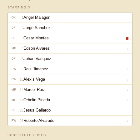
STARTING XI
Angel Malagon
1
GK
Jorge Sanchez
2
DF
Cesar Montes
3
DF
Edson Alvarez
4
↓
MF
Johan Vasquez
5
DF
Raul Jimenez
9
↓
FW
Alexis Vega
10
↓
FW
Marcel Ruiz
14
↓
MF
Orbelin Pineda
17
↓
MF
Jesus Gallardo
23
DF
Roberto Alvarado
25
↓
FW
SUBSTITUTES USED