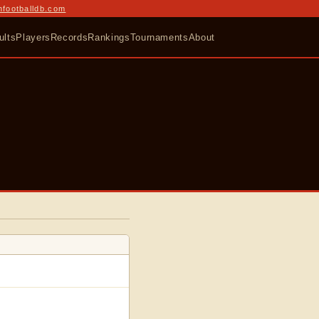
nfootballdb.com
ults
Players
Records
Rankings
Tournaments
About