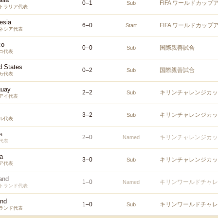
0
–
1
FIFA ワールドカップ
Sub
トラリア代表
esia
6
–
0
FIFA ワールドカップ
Start
ネシア代表
co
0
–
0
国際親善試合
Sub
コ代表
d States
0
–
2
国際親善試合
Sub
カ代表
guay
2
–
2
キリンチャレンジカップ
Sub
アイ代表
3
–
2
キリンチャレンジカップ
Sub
ル代表
a
2
–
0
キリンチャレンジカップ
Named
代表
ia
3
–
0
キリンチャレンジカップ
Sub
ア代表
and
1
–
0
キリンワールドチャレン
Named
トランド代表
and
1
–
0
キリンワールドチャレン
Sub
ランド代表