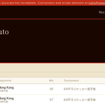
 accurate but incomplete. Corrections and errata welcome at
hello@japa
Res
uto
Opponent
Min
Tournament
Hong Kong
20
'
EAFF E-1サッカー選手権
香港代表
Hong Kong
57
'
EAFF E-1サッカー選手権
香港代表