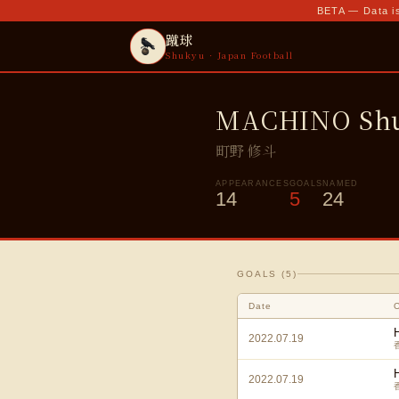
BETA — Data is
蹴球
Shukyu · Japan Football
MACHINO Sh
町野 修斗
APPEARANCES
GOALS
NAMED
14
5
24
GOALS (
5
)
Date
2022.07.19
2022.07.19