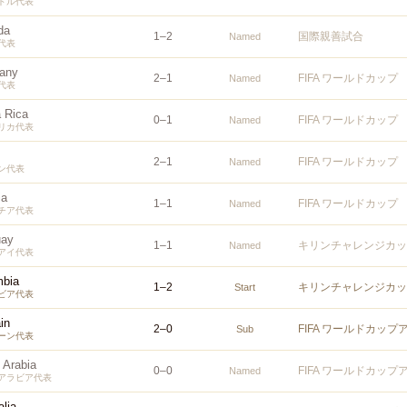
ドル代表
da
1
–
2
国際親善試合
Named
代表
any
2
–
1
FIFA ワールドカップ
Named
代表
 Rica
0
–
1
FIFA ワールドカップ
Named
リカ代表
2
–
1
FIFA ワールドカップ
Named
ン代表
ia
1
–
1
FIFA ワールドカップ
Named
チア代表
uay
1
–
1
キリンチャレンジカップ
Named
アイ代表
mbia
1
–
2
キリンチャレンジカップ
Start
ビア代表
in
2
–
0
FIFA ワールドカップ
Sub
ーン代表
 Arabia
0
–
0
FIFA ワールドカップ
Named
アラビア代表
alia