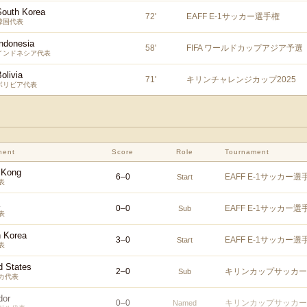
South Korea
72
'
EAFF E-1サッカー選手権
韓国代表
Indonesia
58
'
FIFA ワールドカップアジア予選
インドネシア代表
olivia
71
'
キリンチャレンジカップ2025
ボリビア代表
nent
Score
Role
Tournament
 Kong
6
–
0
EAFF E-1サッカー選
Start
表
0
–
0
EAFF E-1サッカー選
Sub
表
 Korea
3
–
0
EAFF E-1サッカー選
Start
表
d States
2
–
0
キリンカップサッカー2
Sub
カ代表
dor
0
–
0
キリンカップサッカー2
Named