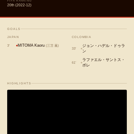
FIFA RANKING
20th (2022-12)
GOALS
JAPAN
COLOMBIA
MITOMA Kaoru
ジョン・ハデル・ドゥラ
3
'
(
三笘 薫
)
33
'
ン
ラファエル・サントス・
61
'
ボレ
HIGHLIGHTS