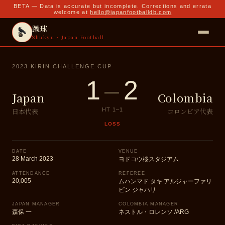
BETA — Data is accurate but incomplete. Corrections and errata
welcome at
hello@japanfootballdb.com
蹴球
Shukyu · Japan Football
2023 KIRIN CHALLENGE CUP
1
–
2
Japan
Colombia
日本代表
コロンビア代表
HT
1
–
1
LOSS
DATE
VENUE
28 March 2023
ヨドコウ桜スタジアム
ATTENDANCE
REFEREE
20,005
ムハンマド タキ アルジャーファリ
ビン ジャハリ
JAPAN MANAGER
COLOMBIA MANAGER
森保 一
ネストル・ロレンソ /ARG