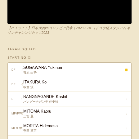
【ハイライト】日本代表vsコロンビア代表｜2023 3.28 ヨドコウ桜スタジアム キ
リンチャレンジカップ2023
JAPAN SQUAD
STARTING XI
SUGAWARA Yukinari
2
DF
菅原 由勢
ITAKURA Kō
4
DF
板倉 滉
BANGNAGANDE Kashif
5
↓
DF
バングーナガンデ 佳史扶
MITOMA Kaoru
9
↓
MF/FW
三笘 薫
MORITA Hidemasa
13
↓
MF/FW
守田 英正