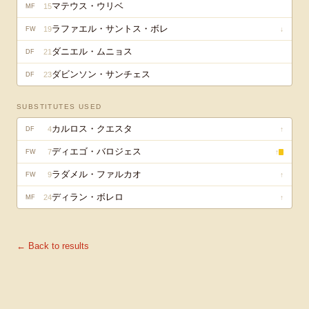
マテウス・ウリベ
15
MF
ラファエル・サントス・ボレ
19
↓
FW
ダニエル・ムニョス
21
DF
ダビンソン・サンチェス
23
DF
SUBSTITUTES USED
カルロス・クエスタ
4
↑
DF
ディエゴ・バロジェス
7
↑
FW
ラダメル・ファルカオ
9
↑
FW
ディラン・ボレロ
24
↑
MF
← Back to results