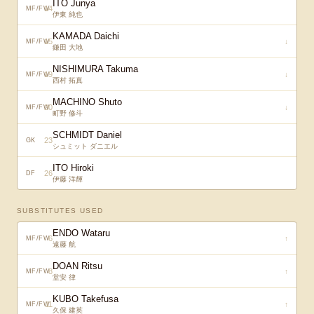
ITO Junya
14
MF/FW
伊東 純也
KAMADA Daichi
15
↓
MF/FW
鎌田 大地
NISHIMURA Takuma
19
↓
MF/FW
西村 拓真
MACHINO Shuto
20
↓
MF/FW
町野 修斗
SCHMIDT Daniel
23
GK
シュミット ダニエル
ITO Hiroki
26
DF
伊藤 洋輝
SUBSTITUTES USED
ENDO Wataru
6
↑
MF/FW
遠藤 航
DOAN Ritsu
8
↑
MF/FW
堂安 律
KUBO Takefusa
11
↑
MF/FW
久保 建英