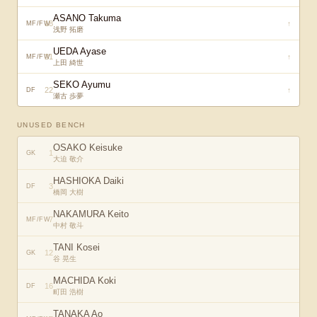
ASANO Takuma
18
↑
MF/FW
浅野 拓磨
UEDA Ayase
21
↑
MF/FW
上田 綺世
SEKO Ayumu
22
↑
DF
瀬古 歩夢
UNUSED BENCH
OSAKO Keisuke
1
GK
大迫 敬介
HASHIOKA Daiki
3
DF
橋岡 大樹
NAKAMURA Keito
7
MF/FW
中村 敬斗
TANI Kosei
12
GK
谷 晃生
MACHIDA Koki
16
DF
町田 浩樹
TANAKA Ao