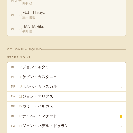
17
MF/FW
田中 碧
FUJII Haruya
24
DF
藤井 陽也
HANDA Riku
27
DF
半田 陸
COLOMBIA
SQUAD
STARTING XI
ジョン・ルクミ
3
DF
ケビン・カスタニョ
5
MF
ホルヘ・カラスカル
8
↓
MF
ジョン・アリアス
11
↓
FW
カミロ・バルガス
12
GK
デイベル・マチャド
13
DF
ジョン・ハデル・ドゥラン
14
↓
FW