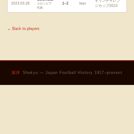
キリンチャレン
2023.03.28
1
–
2
Start
コロンビア
ジカップ2023
代表
← Back to players
蹴球
Shukyu — Japan Football History 1917–present