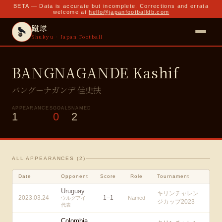
BETA — Data is accurate but incomplete. Corrections and errata
welcome at
hello@japanfootballdb.com
蹴球
Shukyu · Japan Football
BANGNAGANDE Kashif
バングーナガンデ 佳史扶
APPEARANCES
GOALS
NAMED
1
0
2
ALL APPEARANCES (
2
)
Date
Opponent
Score
Role
Tournament
Uruguay
キリンチャレン
2023.03.24
1
–
1
Named
ウルグアイ
ジカップ2023
代表
Colombia