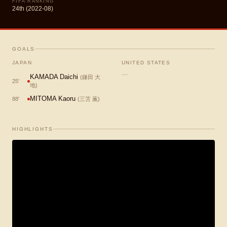
FIFA RANKING
24th (2022-08)
GOALS
JAPAN
UNITED STATES
—
KAMADA Daichi
(
鎌田 大
25
'
地
)
MITOMA Kaoru
88
'
(
三笘 薫
)
HIGHLIGHTS