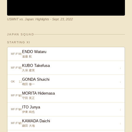
USMNT vs. Japan: Highlights - Sept. 23, 2022
JAPAN SQUAD
STARTING XI
ENDO Wataru
6
MF/FW
遠藤 航
KUBO Takefusa
11
↓
MF/FW
久保 建英
GONDA Shuichi
12
↓
GK
権田 修一
MORITA Hidemasa
13
MF/FW
守田 英正
ITO Junya
14
↓
MF/FW
伊東 純也
KAMADA Daichi
15
↓
MF/FW
鎌田 大地