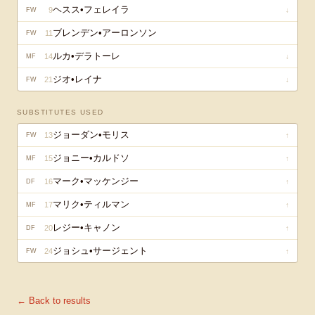
ヘスス•フェレイラ
9
↓
FW
ブレンデン•アーロンソン
11
FW
ルカ•デラトーレ
14
↓
MF
ジオ•レイナ
21
↓
FW
SUBSTITUTES USED
ジョーダン•モリス
13
↑
FW
ジョニー•カルドソ
15
↑
MF
マーク•マッケンジー
16
↑
DF
マリク•ティルマン
17
↑
MF
レジー•キャノン
20
↑
DF
ジョシュ•サージェント
24
↑
FW
← Back to results