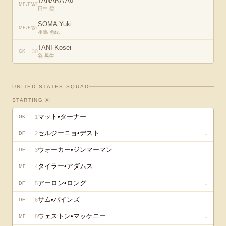
TANAKA Ao
17
MF/FW
田中 碧
SOMA Yuki
27
MF/FW
相馬 勇紀
TANI Kosei
30
GK
谷 晃生
UNITED STATES
SQUAD
STARTING XI
マット•ターナー
1
GK
セルジーニョ•デスト
2
↓
DF
ウォーカー•ジンマーマン
3
DF
タイラー•アダムス
4
MF
アーロン•ロング
5
↓
DF
サム•バインズ
6
DF
ウェストン•マッケニー
8
↓
MF