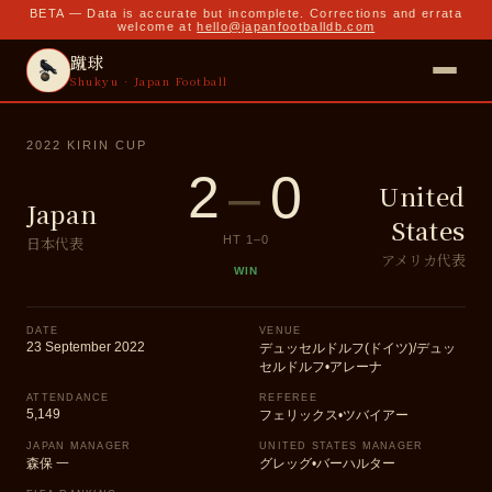
BETA — Data is accurate but incomplete. Corrections and errata
welcome at
hello@japanfootballdb.com
蹴球
Shukyu · Japan Football
2022 KIRIN CUP
2
–
0
United
Japan
States
日本代表
HT
1
–
0
アメリカ代表
WIN
DATE
VENUE
23 September 2022
デュッセルドルフ(ドイツ)/デュッ
セルドルフ•アレーナ
ATTENDANCE
REFEREE
5,149
フェリックス•ツバイアー
JAPAN MANAGER
UNITED STATES MANAGER
森保 一
グレッグ•バーハルター