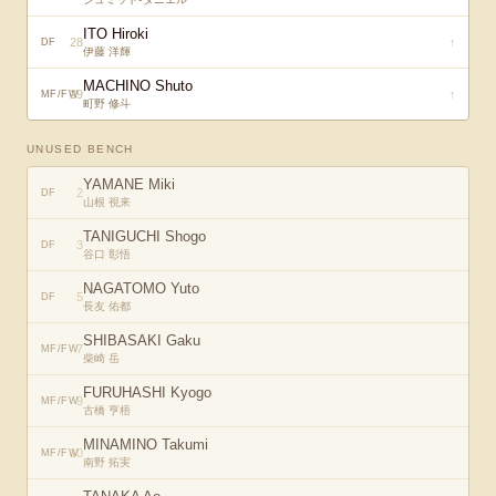
ITO Hiroki
28
↑
DF
伊藤 洋輝
MACHINO Shuto
29
↑
MF/FW
町野 修斗
UNUSED BENCH
YAMANE Miki
2
DF
山根 視来
TANIGUCHI Shogo
3
DF
谷口 彰悟
NAGATOMO Yuto
5
DF
長友 佑都
SHIBASAKI Gaku
7
MF/FW
柴崎 岳
FURUHASHI Kyogo
9
MF/FW
古橋 亨梧
MINAMINO Takumi
10
MF/FW
南野 拓実