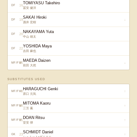
TOMIYASU Takehiro
16
DF
冨安 健洋
SAKAI Hiroki
19
↓
DF
酒井 宏樹
NAKAYAMA Yuta
20
DF
中山 雄太
YOSHIDA Maya
22
DF
吉田 麻也
MAEDA Daizen
25
↓
MF/FW
前田 大然
SUBSTITUTES USED
HARAGUCHI Genki
8
↑
MF/FW
原口 元気
MITOMA Kaoru
18
↑
MF/FW
三笘 薫
DOAN Ritsu
21
↑
MF/FW
堂安 律
SCHMIDT Daniel
23
↑
GK
シュミット•ダニエル