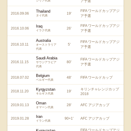
シリア代表
ア予選
FIFA ワールドカップアジ
Thailand
2016.09.06
19
'
タイ代表
ア予選
FIFA ワールドカップアジ
Iraq
2016.10.06
26
'
イラク代表
ア予選
Australia
FIFA ワールドカップアジ
2016.10.11
5
'
オーストラリア
ア予選
代表
Saudi Arabia
FIFA ワールドカップアジ
2016.11.15
80
'
サウジアラビア
ア予選
代表
Belgium
2018.07.02
48
'
FIFA ワールドカップ
ベルギー代表
Kyrgyzstan
キリンチャレンジカップ
2018.11.20
19
'
キルギス代表
2018
Oman
2019.01.13
28
'
AFC アジアカップ
オマーン代表
Iran
2019.01.28
90+1
'
AFC アジアカップ
イラン代表
FIFA ワールドカップアジ
Kyrgyzstan