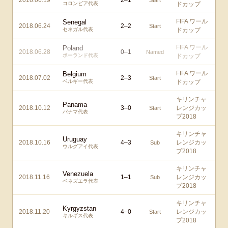
2018.06.19
2
–
1
Start
コロンビア代表
ドカップ
FIFA ワール
Senegal
2018.06.24
2
–
2
Start
セネガル代表
ドカップ
FIFA ワール
Poland
2018.06.28
0
–
1
Named
ポーランド代表
ドカップ
FIFA ワール
Belgium
2018.07.02
2
–
3
Start
ベルギー代表
ドカップ
キリンチャ
Panama
2018.10.12
3
–
0
レンジカッ
Start
パナマ代表
プ2018
キリンチャ
Uruguay
2018.10.16
4
–
3
レンジカッ
Sub
ウルグアイ代表
プ2018
キリンチャ
Venezuela
2018.11.16
1
–
1
レンジカッ
Sub
ベネズエラ代表
プ2018
キリンチャ
Kyrgyzstan
2018.11.20
4
–
0
レンジカッ
Start
キルギス代表
プ2018