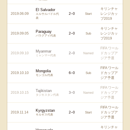
キリンチャ
El Salvador
2019.06.09
2
–
0
レンジカッ
Start
エルサルバドル代
表
プ2019
キリンチャ
Paraguay
2019.09.05
2
–
0
レンジカッ
Sub
パラグアイ代表
プ2019
FIFA ワール
Myanmar
2019.09.10
2
–
0
ドカップア
Named
ミャンマー代表
ジア予選
FIFA ワール
Mongolia
2019.10.10
6
–
0
ドカップア
Sub
モンゴル代表
ジア予選
FIFA ワール
Tajikistan
2019.10.15
3
–
0
ドカップア
Named
タジキスタン代表
ジア予選
FIFA ワール
Kyrgyzstan
2019.11.14
2
–
0
ドカップア
Start
キルギス代表
ジア予選
キリンチャ