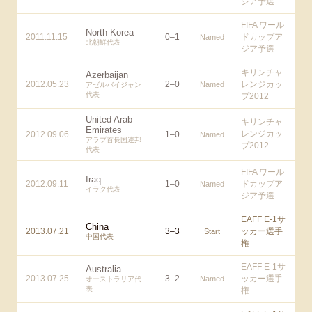
ジア予選
FIFA ワール
North Korea
2011.11.15
0
–
1
ドカップア
Named
北朝鮮代表
ジア予選
キリンチャ
Azerbaijan
2012.05.23
2
–
0
レンジカッ
Named
アゼルバイジャン
代表
プ2012
United Arab
キリンチャ
Emirates
レンジカッ
2012.09.06
1
–
0
Named
アラブ首長国連邦
プ2012
代表
FIFA ワール
Iraq
2012.09.11
1
–
0
ドカップア
Named
イラク代表
ジア予選
EAFF E-1サ
China
2013.07.21
3
–
3
ッカー選手
Start
中国代表
権
EAFF E-1サ
Australia
2013.07.25
3
–
2
ッカー選手
Named
オーストラリア代
表
権