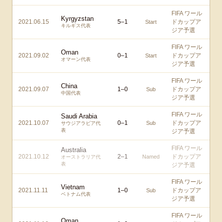
FIFA ワール
Kyrgyzstan
2021.06.15
5
–
1
ドカップア
Start
キルギス代表
ジア予選
FIFA ワール
Oman
2021.09.02
0
–
1
ドカップア
Start
オマーン代表
ジア予選
FIFA ワール
China
2021.09.07
1
–
0
ドカップア
Sub
中国代表
ジア予選
FIFA ワール
Saudi Arabia
2021.10.07
0
–
1
ドカップア
Sub
サウジアラビア代
表
ジア予選
FIFA ワール
Australia
2021.10.12
2
–
1
ドカップア
Named
オーストラリア代
表
ジア予選
FIFA ワール
Vietnam
2021.11.11
1
–
0
ドカップア
Sub
ベトナム代表
ジア予選
FIFA ワール
Oman