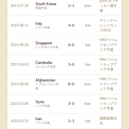
EAFF E-1サ
South Korea
2013.07.28
2
–
1
ッカー選手
Start
韓国代表
権
キリンチャ
Iraq
2015.06.11
4
–
0
レンジカッ
Sub
イラク代表
プ2015
FIFA ワール
Singapore
2015.06.16
0
–
0
ドカップア
Sub
シンガポール代表
ジア予選
FIFA ワール
Cambodia
2015.09.03
3
–
0
ドカップア
Sub
カンボジア代表
ジア予選
FIFA ワール
Afghanistan
2015.09.08
6
–
0
ドカップア
Start
アフガニスタン代
表
ジア予選
FIFA ワール
Syria
2015.10.08
3
–
0
ドカップア
Start
シリア代表
ジア予選
国際親善試
Iran
2015.10.13
1
–
1
Sub
イラン代表
合