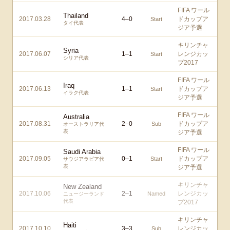
FIFA ワール
Thailand
2017.03.28
4
–
0
ドカップア
Start
タイ代表
ジア予選
キリンチャ
Syria
2017.06.07
1
–
1
レンジカッ
Start
シリア代表
プ2017
FIFA ワール
Iraq
2017.06.13
1
–
1
ドカップア
Start
イラク代表
ジア予選
FIFA ワール
Australia
2017.08.31
2
–
0
ドカップア
Sub
オーストラリア代
表
ジア予選
FIFA ワール
Saudi Arabia
2017.09.05
0
–
1
ドカップア
Start
サウジアラビア代
表
ジア予選
キリンチャ
New Zealand
2017.10.06
2
–
1
レンジカッ
Named
ニュージーランド
代表
プ2017
キリンチャ
Haiti
2017.10.10
3
–
3
レンジカッ
Sub