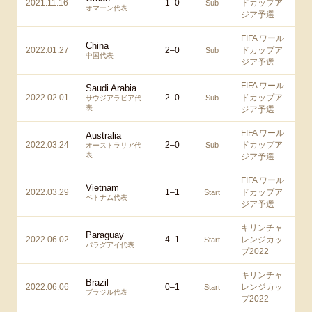
2021.11.16
1
–
0
ドカップア
Sub
オマーン代表
ジア予選
FIFA ワール
China
2022.01.27
2
–
0
ドカップア
Sub
中国代表
ジア予選
FIFA ワール
Saudi Arabia
2022.02.01
2
–
0
ドカップア
Sub
サウジアラビア代
表
ジア予選
FIFA ワール
Australia
2022.03.24
2
–
0
ドカップア
Sub
オーストラリア代
表
ジア予選
FIFA ワール
Vietnam
2022.03.29
1
–
1
ドカップア
Start
ベトナム代表
ジア予選
キリンチャ
Paraguay
2022.06.02
4
–
1
レンジカッ
Start
パラグアイ代表
プ2022
キリンチャ
Brazil
2022.06.06
0
–
1
レンジカッ
Start
ブラジル代表
プ2022