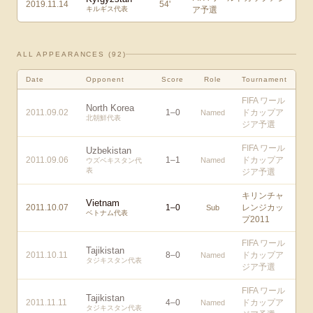
2019.11.14
54
'
キルギス代表
ア予選
ALL APPEARANCES (
92
)
Date
Opponent
Score
Role
Tournament
FIFA ワール
North Korea
2011.09.02
1
–
0
ドカップア
Named
北朝鮮代表
ジア予選
FIFA ワール
Uzbekistan
2011.09.06
1
–
1
ドカップア
Named
ウズベキスタン代
表
ジア予選
キリンチャ
Vietnam
2011.10.07
1
–
0
レンジカッ
Sub
ベトナム代表
プ2011
FIFA ワール
Tajikistan
2011.10.11
8
–
0
ドカップア
Named
タジキスタン代表
ジア予選
FIFA ワール
Tajikistan
2011.11.11
4
–
0
ドカップア
Named
タジキスタン代表