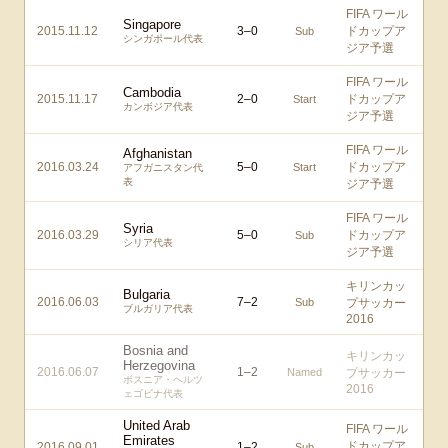
FIFA ワール
Singapore
2015.11.12
3
–
0
ドカップア
Sub
シンガポール代表
ジア予選
FIFA ワール
Cambodia
2015.11.17
2
–
0
ドカップア
Start
カンボジア代表
ジア予選
FIFA ワール
Afghanistan
2016.03.24
5
–
0
ドカップア
Start
アフガニスタン代
表
ジア予選
FIFA ワール
Syria
2016.03.29
5
–
0
ドカップア
Sub
シリア代表
ジア予選
キリンカッ
Bulgaria
2016.06.03
7
–
2
Sub
プサッカー
ブルガリア代表
2016
Bosnia and
キリンカッ
Herzegovina
2016.06.07
1
–
2
Named
プサッカー
ボスニア・ヘルツ
2016
ェゴビナ代表
United Arab
FIFA ワール
Emirates
ドカップア
2016.09.01
1
–
2
Sub