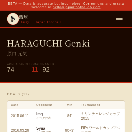
BETA — Data is accurate but incomplete. Corrections and errata
welcome at
hello@japanfootballdb.com
蹴球
Shukyu · Japan Football
HARAGUCHI Genki
原口 元気
APPEARANCES
GOALS
NAMED
74
11
92
GOALS (
11
)
Date
Opponent
Min
Tournament
Iraq
キリンチャレンジカップ
2015.06.11
84
'
イラク代表
2015
FIFA ワールドカップアジ
Syria
2016.03.29
90+3
'