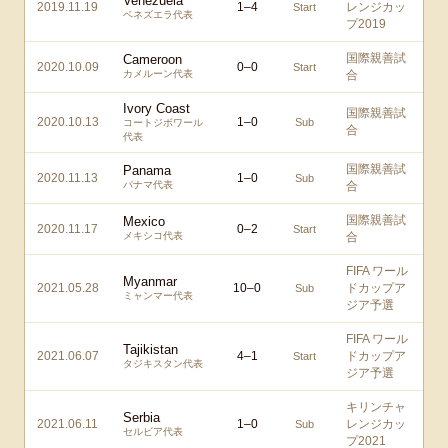
Venezuela
2019.11.19
1
–
4
レンジカッ
Start
ベネズエラ代表
プ2019
国際親善試
Cameroon
2020.10.09
0
–
0
Start
カメルーン代表
合
Ivory Coast
国際親善試
2020.10.13
1
–
0
Sub
コートジボワール
合
代表
国際親善試
Panama
2020.11.13
1
–
0
Sub
パナマ代表
合
国際親善試
Mexico
2020.11.17
0
–
2
Start
メキシコ代表
合
FIFA ワール
Myanmar
2021.05.28
10
–
0
ドカップア
Sub
ミャンマー代表
ジア予選
FIFA ワール
Tajikistan
2021.06.07
4
–
1
ドカップア
Start
タジキスタン代表
ジア予選
キリンチャ
Serbia
2021.06.11
1
–
0
レンジカッ
Sub
セルビア代表
プ2021