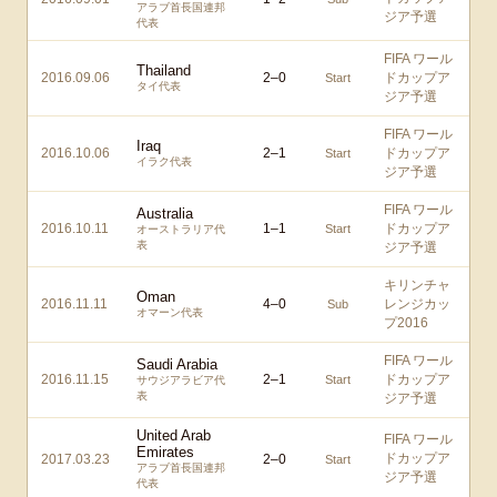
アラブ首長国連邦
ジア予選
代表
FIFA ワール
Thailand
2016.09.06
2
–
0
ドカップア
Start
タイ代表
ジア予選
FIFA ワール
Iraq
2016.10.06
2
–
1
ドカップア
Start
イラク代表
ジア予選
FIFA ワール
Australia
2016.10.11
1
–
1
ドカップア
Start
オーストラリア代
表
ジア予選
キリンチャ
Oman
2016.11.11
4
–
0
レンジカッ
Sub
オマーン代表
プ2016
FIFA ワール
Saudi Arabia
2016.11.15
2
–
1
ドカップア
Start
サウジアラビア代
表
ジア予選
United Arab
FIFA ワール
Emirates
ドカップア
2017.03.23
2
–
0
Start
アラブ首長国連邦
ジア予選
代表