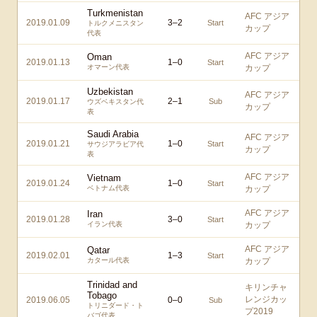
Turkmenistan
AFC アジア
2019.01.09
3
–
2
Start
トルクメニスタン
カップ
代表
AFC アジア
Oman
2019.01.13
1
–
0
Start
オマーン代表
カップ
Uzbekistan
AFC アジア
2019.01.17
2
–
1
Sub
ウズベキスタン代
カップ
表
Saudi Arabia
AFC アジア
2019.01.21
1
–
0
Start
サウジアラビア代
カップ
表
AFC アジア
Vietnam
2019.01.24
1
–
0
Start
ベトナム代表
カップ
AFC アジア
Iran
2019.01.28
3
–
0
Start
イラン代表
カップ
AFC アジア
Qatar
2019.02.01
1
–
3
Start
カタール代表
カップ
Trinidad and
キリンチャ
Tobago
レンジカッ
2019.06.05
0
–
0
Sub
トリニダード・ト
プ2019
バゴ代表