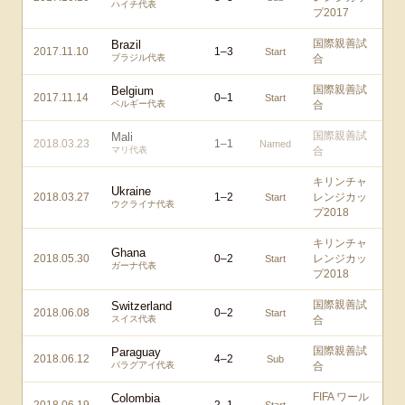
ハイチ代表
プ2017
国際親善試
Brazil
2017.11.10
1
–
3
Start
ブラジル代表
合
国際親善試
Belgium
2017.11.14
0
–
1
Start
ベルギー代表
合
国際親善試
Mali
2018.03.23
1
–
1
Named
マリ代表
合
キリンチャ
Ukraine
2018.03.27
1
–
2
レンジカッ
Start
ウクライナ代表
プ2018
キリンチャ
Ghana
2018.05.30
0
–
2
レンジカッ
Start
ガーナ代表
プ2018
国際親善試
Switzerland
2018.06.08
0
–
2
Start
スイス代表
合
国際親善試
Paraguay
2018.06.12
4
–
2
Sub
パラグアイ代表
合
FIFA ワール
Colombia