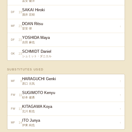
冨安 健洋
SAKAI Hiroki
19
DF
酒井 宏樹
DOAN Ritsu
21
↓
MF
堂安 律
YOSHIDA Maya
22
DF
吉田 麻也
SCHMIDT Daniel
23
GK
シュミット・ダニエル
SUBSTITUTES USED
HARAGUCHI Genki
8
↑
MF
原口 元気
SUGIMOTO Kenyu
11
↑
FW
杉本 健勇
KITAGAWA Koya
13
↑
FW
北川 航也
ITO Junya
14
↑
MF
伊東 純也