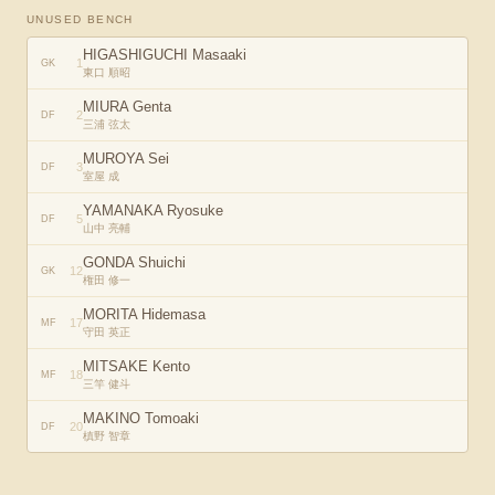
UNUSED BENCH
HIGASHIGUCHI Masaaki
1
GK
東口 順昭
MIURA Genta
2
DF
三浦 弦太
MUROYA Sei
3
DF
室屋 成
YAMANAKA Ryosuke
5
DF
山中 亮輔
GONDA Shuichi
12
GK
権田 修一
MORITA Hidemasa
17
MF
守田 英正
MITSAKE Kento
18
MF
三竿 健斗
MAKINO Tomoaki
20
DF
槙野 智章