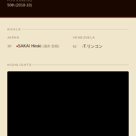
FIFA RANKING
50th (2018-10)
GOALS
JAPAN
VENEZUELA
SAKAI Hiroki
T.リンコン
39
'
(
酒井 宏樹
)
81
'
HIGHLIGHTS