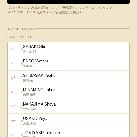
【ハイライト】日本代表vsベネズエラ代表｜キリンチャレンジカップ
2018（2018.11.16 大分スポーツ公園総合競技場）
JAPAN SQUAD
STARTING XI
SASAKI Sho
4
DF
佐々木 翔
ENDO Wataru
6
MF
遠藤 航
SHIBASAKI Gaku
7
MF
柴崎 岳
MINAMINO Takumi
9
↓
MF
南野 拓実
NAKAJIMA Shoya
10
↓
MF
中島 翔哉
OSAKO Yuya
15
↓
FW
大迫 勇也
TOMIYASU Takehiro
16
DF