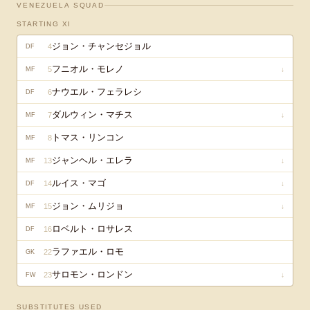
VENEZUELA
SQUAD
STARTING XI
ジョン・チャンセジョル
4
DF
フニオル・モレノ
5
↓
MF
ナウエル・フェラレシ
6
DF
ダルウィン・マチス
7
↓
MF
トマス・リンコン
8
MF
ジャンヘル・エレラ
13
↓
MF
ルイス・マゴ
14
↓
DF
ジョン・ムリジョ
15
↓
MF
ロベルト・ロサレス
16
DF
ラファエル・ロモ
22
GK
サロモン・ロンドン
23
↓
FW
SUBSTITUTES USED