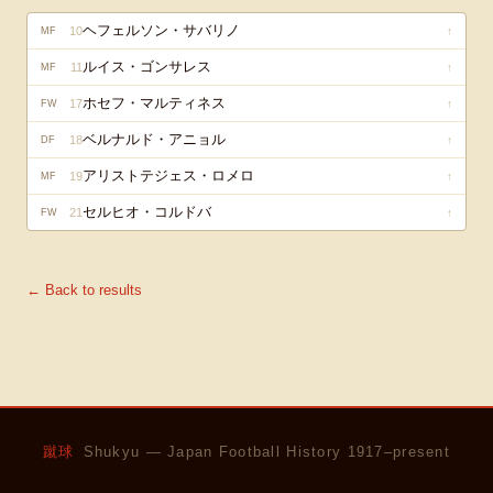
ヘフェルソン・サバリノ
10
↑
MF
ルイス・ゴンサレス
11
↑
MF
ホセフ・マルティネス
17
↑
FW
ベルナルド・アニョル
18
↑
DF
アリストテジェス・ロメロ
19
↑
MF
セルヒオ・コルドバ
21
↑
FW
← Back to results
蹴球
Shukyu — Japan Football History 1917–present