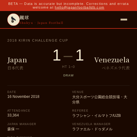
BETA — Data is accurate but incomplete. Corrections and errata
welcome at
hello@japanfootballdb.com
蹴球
Shukyu · Japan Football
2018 KIRIN CHALLENGE CUP
1
–
1
Japan
Venezuela
日本代表
ベネズエラ代表
HT
1
–
0
DRAW
DATE
VENUE
16 November 2018
大分スポーツ公園総合競技場・大
分県
ATTENDANCE
REFEREE
33,364
ラフシャン・イルマトフ/UZB
JAPAN MANAGER
VENEZUELA MANAGER
森保 一
ラファエル・ドゥダメル