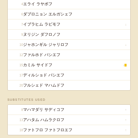
エライ ラヤボフ
4
ダブロニョン エルガシェフ
6
イブラヒム ラビモフ
7
↓
ヌリジン ダフロノフ
9
ジャホンギル ジャリロフ
10
↓
ファルホド バシエフ
12
カミル サイドフ
15
↓
ディルショド バシエフ
17
フルシェド マハムドフ
20
SUBSTITUTES USED
マハマダリ サディコフ
8
↑
アハタム ハムラクロフ
13
↑
ファトフロ ファトフロエフ
18
↑