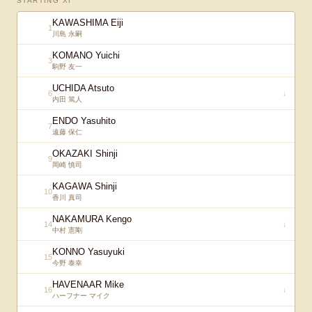
STARTING XI
KAWASHIMA Eiji
1
川島 永嗣
KOMANO Yuichi
3
駒野 友一
UCHIDA Atsuto
6
↓
内田 篤人
ENDO Yasuhito
7
遠藤 保仁
OKAZAKI Shinji
9
岡崎 慎司
KAGAWA Shinji
10
香川 真司
NAKAMURA Kengo
14
↓
中村 憲剛
KONNO Yasuyuki
15
今野 泰幸
HAVENAAR Mike
16
↓
ハーフナー マイク