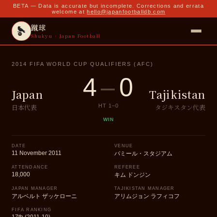
BETA — Data is accurate but incomplete. Corrections and errata
welcome at
hello@japanfootballdb.com
蹴球
Shukyu · Japan Football
2014 FIFA WORLD CUP QUALIFIERS (AFC)
4
–
0
Japan
Tajikistan
日本代表
タジキスタン代表
HT
1
–
0
WIN
DATE
VENUE
11 November 2011
パミール・スタジアム
ATTENDANCE
REFEREE
18,000
キム ドンジン
JAPAN MANAGER
TAJIKISTAN MANAGER
アルベルト ザッケローニ
アリムジョン ラフィコフ
FIFA RANKING