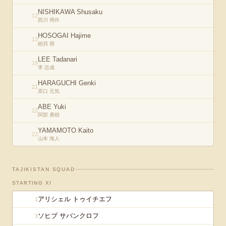
NISHIKAWA Shusaku
12
西川 周作
HOSOGAI Hajime
13
細貝 萌
LEE Tadanari
19
李 忠成
HARAGUCHI Genki
21
原口 元気
ABE Yuki
22
阿部 勇樹
YAMAMOTO Kaito
23
山本 海人
TAJIKISTAN
SQUAD
STARTING XI
アリシェル トゥイチエフ
1
ソヒブ サバンクロフ
3