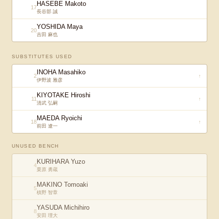
HASEBE Makoto
17
長谷部 誠
YOSHIDA Maya
20
吉田 麻也
SUBSTITUTES USED
INOHA Masahiko
2
↑
伊野波 雅彦
KIYOTAKE Hiroshi
11
↑
清武 弘嗣
MAEDA Ryoichi
18
↑
前田 遼一
UNUSED BENCH
KURIHARA Yuzo
4
栗原 勇蔵
MAKINO Tomoaki
5
槙野 智章
YASUDA Michihiro
8
安田 理大