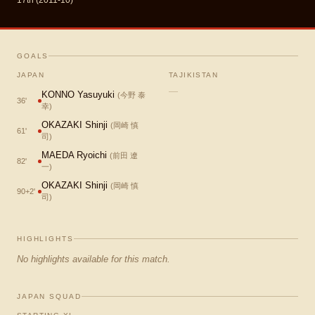
17th (2011-10)
GOALS
JAPAN
TAJIKISTAN
—
KONNO Yasuyuki
(
今野 泰
36
'
幸
)
OKAZAKI Shinji
(
岡崎 慎
61
'
司
)
MAEDA Ryoichi
(
前田 遼
82
'
一
)
OKAZAKI Shinji
(
岡崎 慎
90+2
'
司
)
HIGHLIGHTS
No highlights available for this match.
JAPAN SQUAD