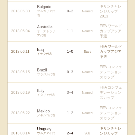
キリンチャレ
Bulgaria
2013.05.30
0
–
2
ブルガリア代
Named
ンジカップ
表
2013
FIFA ワールド
Australia
2013.06.04
1
–
1
カップアジア
Named
オーストラリ
ア代表
予選
FIFA ワールド
Iraq
2013.06.11
1
–
0
カップアジア
Start
イラク代表
予選
FIFA コンフェ
Brazil
2013.06.15
0
–
3
デレーション
Named
ブラジル代表
ズカップ
FIFA コンフェ
Italy
2013.06.19
3
–
4
デレーション
Named
イタリア代表
ズカップ
FIFA コンフェ
Mexico
2013.06.22
1
–
2
デレーション
Named
メキシコ代表
ズカップ
キリンチャレ
Uruguay
2013.08.14
2
–
4
ウルグアイ代
Sub
ンジカップ