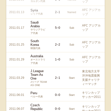
ヨルダン代表
ップ
AFC アジアカ
Syria
2011.01.13
2
–
1
Named
シリア代表
ップ
Saudi
AFC アジアカ
Arabia
2011.01.17
5
–
0
Sub
ップ
サウジアラビ
ア代表
South
AFC アジアカ
2011.01.25
Korea
2
–
2
Sub
ップ
韓国代表
Australia
AFC アジアカ
2011.01.29
1
–
0
Sub
オーストラリ
ップ
ア代表
J.League
東北地方太平
Team As
洋沖地震復興
2011.03.29
2
–
1
Start
One
支援チャリテ
Jリーグ TEAM
ィーマッチ
AS ONE
キリンカップ
Peru
2011.06.01
0
–
0
Start
ペルー代表
サッカー2011
Czech
キリンカップ
2011.06.07
Republic
0
–
0
Start
サッカー2011