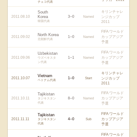
チェコ代表
キリンチャレ
South
2011.08.10
Korea
3
–
0
Named
ンジカップ
韓国代表
2011
FIFA ワールド
North Korea
2011.09.02
1
–
0
カップアジア
Named
北朝鮮代表
予選
FIFA ワールド
Uzbekistan
2011.09.06
1
–
1
カップアジア
Named
ウズベキスタ
ン代表
予選
キリンチャレ
Vietnam
2011.10.07
1
–
0
Start
ンジカップ
ベトナム代表
2011
FIFA ワールド
Tajikistan
2011.10.11
8
–
0
カップアジア
Named
タジキスタン
代表
予選
FIFA ワールド
Tajikistan
2011.11.11
4
–
0
カップアジア
Sub
タジキスタン
代表
予選
FIFA ワールド