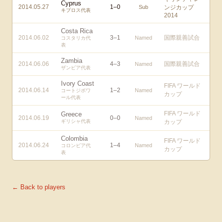
Cyprus
2014.05.27
1
–
0
Sub
ンジカップ
キプロス代表
2014
Costa Rica
2014.06.02
3
–
1
国際親善試合
Named
コスタリカ代
表
Zambia
2014.06.06
4
–
3
国際親善試合
Named
ザンビア代表
Ivory Coast
FIFA ワールド
2014.06.14
1
–
2
Named
コートジボワ
カップ
ール代表
FIFA ワールド
Greece
2014.06.19
0
–
0
Named
ギリシャ代表
カップ
Colombia
FIFA ワールド
2014.06.24
1
–
4
Named
コロンビア代
カップ
表
← Back to players