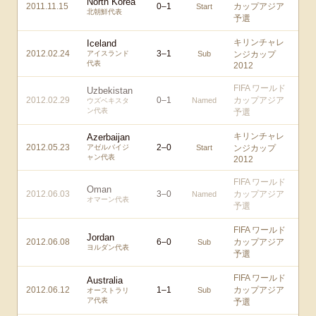
North Korea
2011.11.15
0
–
1
カップアジア
Start
北朝鮮代表
予選
キリンチャレ
Iceland
2012.02.24
3
–
1
アイスランド
Sub
ンジカップ
代表
2012
FIFA ワールド
Uzbekistan
2012.02.29
0
–
1
カップアジア
Named
ウズベキスタ
ン代表
予選
キリンチャレ
Azerbaijan
2012.05.23
2
–
0
アゼルバイジ
Start
ンジカップ
ャン代表
2012
FIFA ワールド
Oman
2012.06.03
3
–
0
カップアジア
Named
オマーン代表
予選
FIFA ワールド
Jordan
2012.06.08
6
–
0
カップアジア
Sub
ヨルダン代表
予選
FIFA ワールド
Australia
2012.06.12
1
–
1
カップアジア
Sub
オーストラリ
ア代表
予選