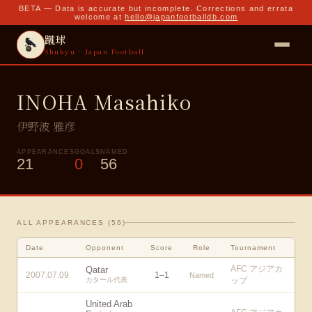
BETA — Data is accurate but incomplete. Corrections and errata
welcome at
hello@japanfootballdb.com
蹴球
Shukyu · Japan Football
INOHA Masahiko
伊野波 雅彦
APPEARANCES
GOALS
NAMED
21
0
56
ALL APPEARANCES (
56
)
Date
Opponent
Score
Role
Tournament
AFC アジアカ
Qatar
2007.07.09
1
–
1
Named
カタール代表
ップ
United Arab