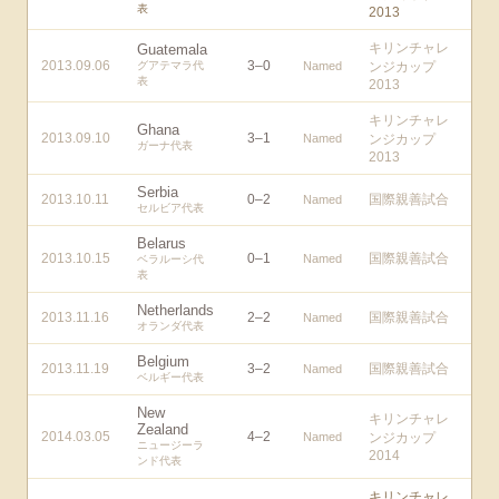
表
2013
キリンチャレ
Guatemala
2013.09.06
3
–
0
グアテマラ代
Named
ンジカップ
表
2013
キリンチャレ
Ghana
2013.09.10
3
–
1
Named
ンジカップ
ガーナ代表
2013
Serbia
2013.10.11
0
–
2
国際親善試合
Named
セルビア代表
Belarus
2013.10.15
0
–
1
国際親善試合
Named
ベラルーシ代
表
Netherlands
2013.11.16
2
–
2
国際親善試合
Named
オランダ代表
Belgium
2013.11.19
3
–
2
国際親善試合
Named
ベルギー代表
New
キリンチャレ
Zealand
2014.03.05
4
–
2
Named
ンジカップ
ニュージーラ
2014
ンド代表
キリンチャレ