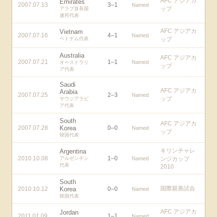
AFC アジアカ
Emirates
2007.07.13
3
–
1
Named
ップ
アラブ首長国
連邦代表
AFC アジアカ
Vietnam
2007.07.16
4
–
1
Named
ベトナム代表
ップ
Australia
AFC アジアカ
2007.07.21
1
–
1
Named
オーストラリ
ップ
ア代表
Saudi
AFC アジアカ
Arabia
2007.07.25
2
–
3
Named
ップ
サウジアラビ
ア代表
South
AFC アジアカ
2007.07.28
Korea
0
–
0
Named
ップ
韓国代表
キリンチャレ
Argentina
2010.10.08
1
–
0
アルゼンチン
Named
ンジカップ
代表
2010
South
国際親善試合
2010.10.12
Korea
0
–
0
Named
韓国代表
AFC アジアカ
Jordan
2011.01.09
1
–
1
Named