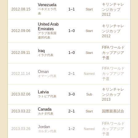
キリンチャレ
Venezuela
2012.08.15
1
–
1
ベネズエラ代
Start
ンジカップ
表
2012
United Arab
キリンチャレ
Emirates
2012.09.06
1
–
0
Start
ンジカップ
アラブ首長国
2012
連邦代表
FIFA ワールド
Iraq
2012.09.11
1
–
0
カップアジア
Start
イラク代表
予選
FIFA ワールド
Oman
2012.11.14
2
–
1
カップアジア
Named
オマーン代表
予選
キリンチャレ
Latvia
2013.02.06
3
–
0
Sub
ンジカップ
ラトビア代表
2013
Canada
2013.03.22
2
–
1
国際親善試合
Start
カナダ代表
FIFA ワールド
Jordan
2013.03.26
1
–
2
カップアジア
Named
ヨルダン代表
予選