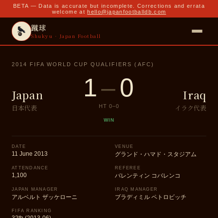
BETA — Data is accurate but incomplete. Corrections and errata
welcome at
hello@japanfootballdb.com
蹴球
Shukyu · Japan Football
2014 FIFA WORLD CUP QUALIFIERS (AFC)
1
–
0
Japan
Iraq
日本代表
イラク代表
HT
0
–
0
WIN
DATE
VENUE
11 June 2013
グランド・ハマド・スタジアム
ATTENDANCE
REFEREE
1,100
バレンティン コバレンコ
JAPAN MANAGER
IRAQ MANAGER
アルベルト ザッケローニ
ブラディミル ペトロビッチ
FIFA RANKING