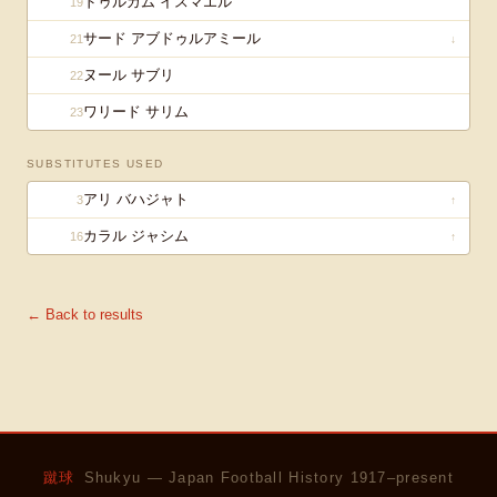
ドゥルガム イスマエル
19
サード アブドゥルアミール
21
↓
ヌール サブリ
22
ワリード サリム
23
SUBSTITUTES USED
アリ バハジャト
3
↑
カラル ジャシム
16
↑
← Back to results
蹴球
Shukyu — Japan Football History 1917–present