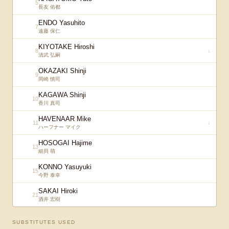
5
長友 佑都
ENDO Yasuhito
7
遠藤 保仁
KIYOTAKE Hiroshi
8
↓
清武 弘嗣
OKAZAKI Shinji
9
岡崎 慎司
KAGAWA Shinji
10
香川 真司
HAVENAAR Mike
11
↓
ハーフナー マイク
HOSOGAI Hajime
13
細貝 萌
KONNO Yasuyuki
15
今野 泰幸
SAKAI Hiroki
21
酒井 宏樹
SUBSTITUTES USED