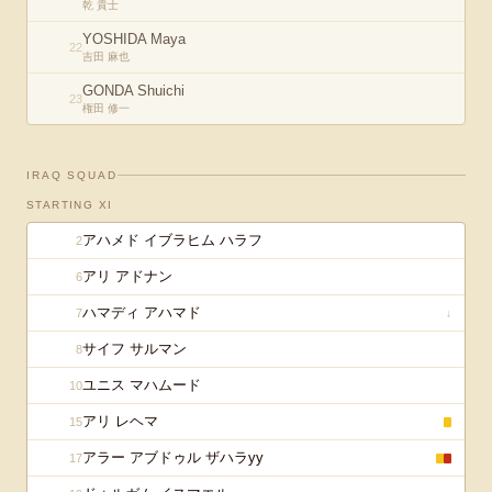
乾 貴士
YOSHIDA Maya
22
吉田 麻也
GONDA Shuichi
23
権田 修一
IRAQ
SQUAD
STARTING XI
アハメド イブラヒム ハラフ
2
アリ アドナン
6
ハマディ アハマド
7
↓
サイフ サルマン
8
ユニス マハムード
10
アリ レヘマ
15
アラー アブドゥル ザハラyy
17