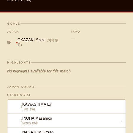
32th (2013-06)
GOALS
JAPAN
IRAQ
—
OKAZAKI Shinji
(
岡崎 慎
89
'
司
)
HIGHLIGHTS
No highlights available for this match.
JAPAN SQUAD
STARTING XI
KAWASHIMA Eiji
1
川島 永嗣
INOHA Masahiko
2
↓
伊野波 雅彦
NAGATOMO Yuto