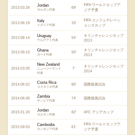
FIFA ワールドカップア
Jordan
2013.03.26
69
'
ヨルダン代表
ジア予選
FIFA コンフェデレーシ
Italy
2013.06.19
33
'
イタリア代表
ョンズカップ
Uruguay
キリンチャレンジカップ
2013.08.14
54
'
ウルグアイ代表
2013
Ghana
キリンチャレンジカップ
2013.09.10
50
'
ガーナ代表
2013
New Zealand
キリンチャレンジカップ
2014.03.05
7
'
ニュージーランド
2014
代表
Costa Rica
2014.06.02
80
'
国際親善試合
コスタリカ代表
Zambia
2014.06.06
74
'
国際親善試合
ザンビア代表
Jordan
2015.01.20
82
'
AFC アジアカップ
ヨルダン代表
FIFA ワールドカップア
Cambodia
2015.09.03
61
'
カンボジア代表
ジア予選