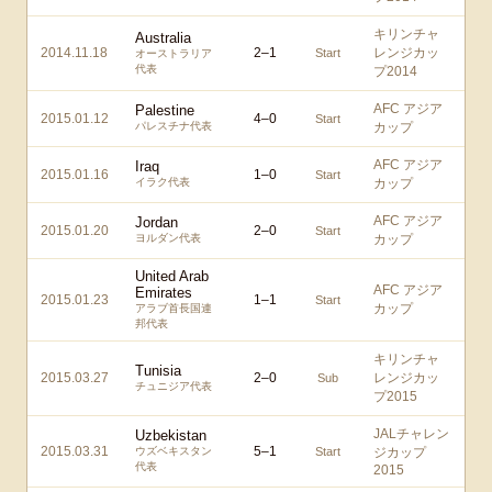
キリンチャ
Australia
2014.11.18
2
–
1
レンジカッ
Start
オーストラリア
代表
プ2014
AFC アジア
Palestine
2015.01.12
4
–
0
Start
パレスチナ代表
カップ
AFC アジア
Iraq
2015.01.16
1
–
0
Start
イラク代表
カップ
AFC アジア
Jordan
2015.01.20
2
–
0
Start
ヨルダン代表
カップ
United Arab
AFC アジア
Emirates
2015.01.23
1
–
1
Start
カップ
アラブ首長国連
邦代表
キリンチャ
Tunisia
2015.03.27
2
–
0
レンジカッ
Sub
チュニジア代表
プ2015
JALチャレン
Uzbekistan
2015.03.31
5
–
1
ウズベキスタン
Start
ジカップ
代表
2015