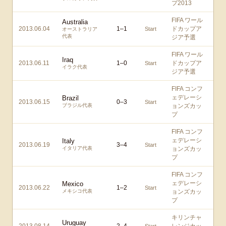
プ2013
FIFA ワール
Australia
2013.06.04
1
–
1
ドカップア
Start
オーストラリア
代表
ジア予選
FIFA ワール
Iraq
2013.06.11
1
–
0
ドカップア
Start
イラク代表
ジア予選
FIFA コンフ
ェデレーシ
Brazil
2013.06.15
0
–
3
Start
ブラジル代表
ョンズカッ
プ
FIFA コンフ
ェデレーシ
Italy
2013.06.19
3
–
4
Start
イタリア代表
ョンズカッ
プ
FIFA コンフ
ェデレーシ
Mexico
2013.06.22
1
–
2
Start
メキシコ代表
ョンズカッ
プ
キリンチャ
Uruguay