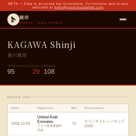
BETA — Data is accurate but incomplete. Corrections and errata
welcome at
hello@japanfootballdb.com
蹴球
Shukyu · Japan Football
KAGAWA Shinji
香川真司
APPEARANCES
GOALS
NAMED
95
29
108
GOALS (
29
)
Date
Opponent
Min
Tournament
United Arab
キリンチャレンジカップ
Emirates
2008.10.09
72
'
2008
アラブ首長国連邦
代表