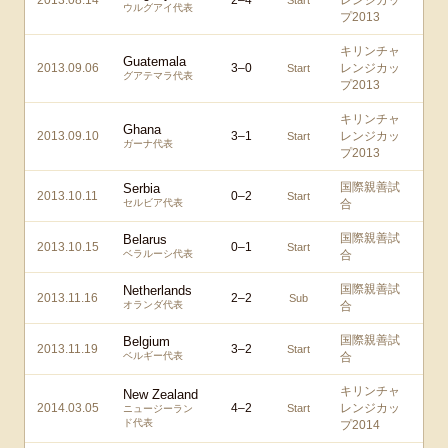
2013.08.14
2
–
4
レンジカッ
Start
ウルグアイ代表
プ2013
キリンチャ
Guatemala
2013.09.06
3
–
0
レンジカッ
Start
グアテマラ代表
プ2013
キリンチャ
Ghana
2013.09.10
3
–
1
レンジカッ
Start
ガーナ代表
プ2013
国際親善試
Serbia
2013.10.11
0
–
2
Start
セルビア代表
合
国際親善試
Belarus
2013.10.15
0
–
1
Start
ベラルーシ代表
合
国際親善試
Netherlands
2013.11.16
2
–
2
Sub
オランダ代表
合
国際親善試
Belgium
2013.11.19
3
–
2
Start
ベルギー代表
合
キリンチャ
New Zealand
2014.03.05
4
–
2
レンジカッ
Start
ニュージーラン
ド代表
プ2014