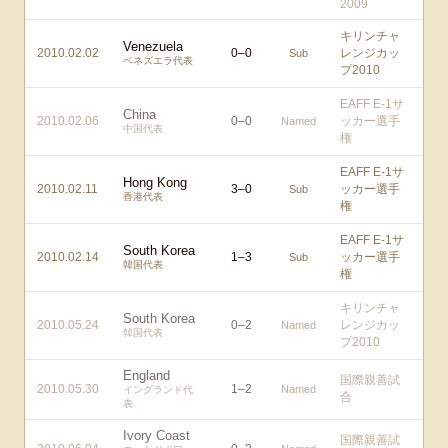
2009
キリンチャ
Venezuela
2010.02.02
0
–
0
レンジカッ
Sub
ベネズエラ代表
プ2010
EAFF E-1サ
China
2010.02.06
0
–
0
ッカー選手
Named
中国代表
権
EAFF E-1サ
Hong Kong
2010.02.11
3
–
0
ッカー選手
Sub
香港代表
権
EAFF E-1サ
South Korea
2010.02.14
1
–
3
ッカー選手
Sub
韓国代表
権
キリンチャ
South Korea
2010.05.24
0
–
2
レンジカッ
Named
韓国代表
プ2010
England
国際親善試
2010.05.30
1
–
2
Named
イングランド代
合
表
Ivory Coast
国際親善試