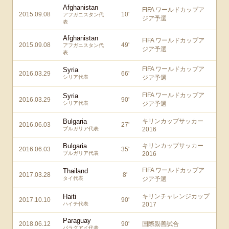
Afghanistan
FIFA ワールドカップア
2015.09.08
10
'
アフガニスタン代
ジア予選
表
Afghanistan
FIFA ワールドカップア
2015.09.08
49
'
アフガニスタン代
ジア予選
表
FIFA ワールドカップア
Syria
2016.03.29
66
'
シリア代表
ジア予選
FIFA ワールドカップア
Syria
2016.03.29
90
'
シリア代表
ジア予選
Bulgaria
キリンカップサッカー
2016.06.03
27
'
ブルガリア代表
2016
Bulgaria
キリンカップサッカー
2016.06.03
35
'
ブルガリア代表
2016
FIFA ワールドカップア
Thailand
2017.03.28
8
'
タイ代表
ジア予選
Haiti
キリンチャレンジカップ
2017.10.10
90
'
ハイチ代表
2017
Paraguay
2018.06.12
90
'
国際親善試合
パラグアイ代表