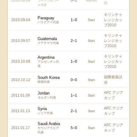
2010.06.04
0
–
2
Named
コートジボワー
合
ル代表
キリンチャ
Paraguay
2010.09.04
1
–
0
レンジカッ
Start
パラグアイ代表
プ2010
キリンチャ
Guatemala
2010.09.07
2
–
1
レンジカッ
Start
グアテマラ代表
プ2010
キリンチャ
Argentina
2010.10.08
1
–
0
レンジカッ
Start
アルゼンチン代
表
プ2010
国際親善試
South Korea
2010.10.12
0
–
0
Start
韓国代表
合
AFC アジア
Jordan
2011.01.09
1
–
1
Start
ヨルダン代表
カップ
AFC アジア
Syria
2011.01.13
2
–
1
Start
シリア代表
カップ
Saudi Arabia
AFC アジア
2011.01.17
5
–
0
Start
サウジアラビア
カップ
代表