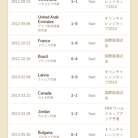
2012.08.15
1
–
1
レンジカッ
Start
ベネズエラ代表
プ2012
United Arab
キリンチャ
Emirates
レンジカッ
2012.09.06
1
–
0
Start
アラブ首長国連
プ2012
邦代表
国際親善試
France
2012.10.12
1
–
0
Start
フランス代表
合
国際親善試
Brazil
2012.10.16
0
–
4
Start
ブラジル代表
合
キリンチャ
Latvia
2013.02.06
3
–
0
レンジカッ
Start
ラトビア代表
プ2013
国際親善試
Canada
2013.03.22
2
–
1
Start
カナダ代表
合
FIFA ワール
Jordan
2013.03.26
1
–
2
ドカップア
Start
ヨルダン代表
ジア予選
キリンチャ
Bulgaria
2013.05.30
0
–
2
レンジカッ
Start
ブルガリア代表