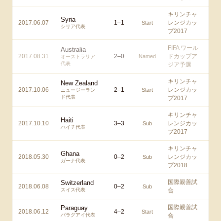
キリンチャ
Syria
2017.06.07
1
–
1
レンジカッ
Start
シリア代表
プ2017
FIFA ワール
Australia
2017.08.31
2
–
0
ドカップア
Named
オーストラリア
代表
ジア予選
キリンチャ
New Zealand
2017.10.06
2
–
1
レンジカッ
Start
ニュージーラン
ド代表
プ2017
キリンチャ
Haiti
2017.10.10
3
–
3
レンジカッ
Sub
ハイチ代表
プ2017
キリンチャ
Ghana
2018.05.30
0
–
2
レンジカッ
Sub
ガーナ代表
プ2018
国際親善試
Switzerland
2018.06.08
0
–
2
Sub
スイス代表
合
国際親善試
Paraguay
2018.06.12
4
–
2
Start
パラグアイ代表
合