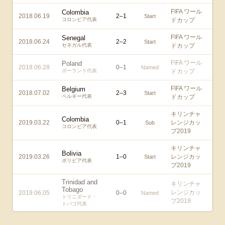
FIFA ワール
Colombia
2018.06.19
2
–
1
Start
コロンビア代表
ドカップ
FIFA ワール
Senegal
2018.06.24
2
–
2
Start
セネガル代表
ドカップ
FIFA ワール
Poland
2018.06.28
0
–
1
Named
ポーランド代表
ドカップ
FIFA ワール
Belgium
2018.07.02
2
–
3
Start
ベルギー代表
ドカップ
キリンチャ
Colombia
2019.03.22
0
–
1
レンジカッ
Sub
コロンビア代表
プ2019
キリンチャ
Bolivia
2019.03.26
1
–
0
レンジカッ
Start
ボリビア代表
プ2019
Trinidad and
キリンチャ
Tobago
レンジカッ
2019.06.05
0
–
0
Named
トリニダード・
プ2019
トバゴ代表