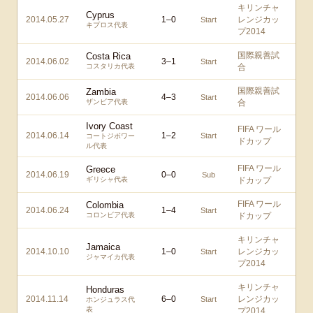
キリンチャ
Cyprus
2014.05.27
1
–
0
レンジカッ
Start
キプロス代表
プ2014
国際親善試
Costa Rica
2014.06.02
3
–
1
Start
コスタリカ代表
合
国際親善試
Zambia
2014.06.06
4
–
3
Start
ザンビア代表
合
Ivory Coast
FIFA ワール
2014.06.14
1
–
2
Start
コートジボワー
ドカップ
ル代表
FIFA ワール
Greece
2014.06.19
0
–
0
Sub
ギリシャ代表
ドカップ
FIFA ワール
Colombia
2014.06.24
1
–
4
Start
コロンビア代表
ドカップ
キリンチャ
Jamaica
2014.10.10
1
–
0
レンジカッ
Start
ジャマイカ代表
プ2014
キリンチャ
Honduras
2014.11.14
6
–
0
レンジカッ
Start
ホンジュラス代
表
プ2014