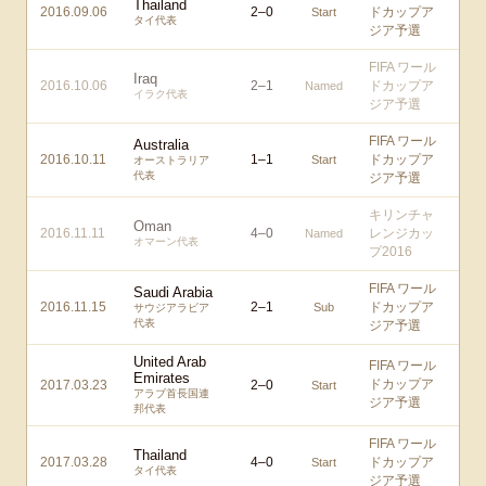
Thailand
2016.09.06
2
–
0
ドカップア
Start
タイ代表
ジア予選
FIFA ワール
Iraq
2016.10.06
2
–
1
ドカップア
Named
イラク代表
ジア予選
FIFA ワール
Australia
2016.10.11
1
–
1
ドカップア
Start
オーストラリア
代表
ジア予選
キリンチャ
Oman
2016.11.11
4
–
0
レンジカッ
Named
オマーン代表
プ2016
FIFA ワール
Saudi Arabia
2016.11.15
2
–
1
ドカップア
Sub
サウジアラビア
代表
ジア予選
United Arab
FIFA ワール
Emirates
ドカップア
2017.03.23
2
–
0
Start
アラブ首長国連
ジア予選
邦代表
FIFA ワール
Thailand
2017.03.28
4
–
0
ドカップア
Start
タイ代表
ジア予選