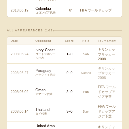
Colombia
2018.06.19
6
'
FIFA ワールドカップ
コロンビア代表
ALL APPEARANCES (
108
)
Date
Opponent
Score
Role
Tournament
キリンカッ
Ivory Coast
2008.05.24
1
–
0
コートジボワー
Sub
プサッカー
ル代表
2008
キリンカッ
Paraguay
2008.05.27
0
–
0
Named
プサッカー
パラグアイ代表
2008
FIFA ワール
Oman
2008.06.02
3
–
0
ドカップア
Sub
オマーン代表
ジア予選
FIFA ワール
Thailand
2008.06.14
3
–
0
ドカップア
Start
タイ代表
ジア予選
United Arab
キリンチャ