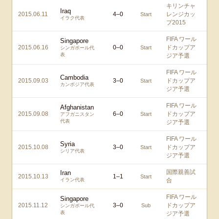
キリンチャ
Iraq
2015.06.11
4
–
0
レンジカッ
Start
イラク代表
プ2015
FIFA ワール
Singapore
2015.06.16
0
–
0
ドカップア
Start
シンガポール代
表
ジア予選
FIFA ワール
Cambodia
2015.09.03
3
–
0
ドカップア
Start
カンボジア代表
ジア予選
FIFA ワール
Afghanistan
2015.09.08
6
–
0
ドカップア
Start
アフガニスタン
代表
ジア予選
FIFA ワール
Syria
2015.10.08
3
–
0
ドカップア
Start
シリア代表
ジア予選
国際親善試
Iran
2015.10.13
1
–
1
Start
イラン代表
合
FIFA ワール
Singapore
2015.11.12
3
–
0
ドカップア
Sub
シンガポール代
表
ジア予選