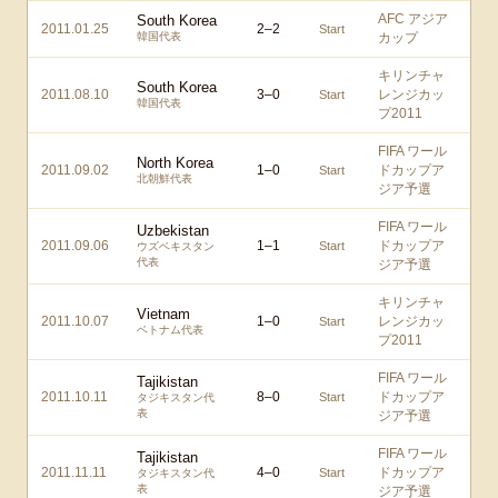
AFC アジア
South Korea
2011.01.25
2
–
2
Start
韓国代表
カップ
キリンチャ
South Korea
2011.08.10
3
–
0
レンジカッ
Start
韓国代表
プ2011
FIFA ワール
North Korea
2011.09.02
1
–
0
ドカップア
Start
北朝鮮代表
ジア予選
FIFA ワール
Uzbekistan
2011.09.06
1
–
1
ドカップア
Start
ウズベキスタン
代表
ジア予選
キリンチャ
Vietnam
2011.10.07
1
–
0
レンジカッ
Start
ベトナム代表
プ2011
FIFA ワール
Tajikistan
2011.10.11
8
–
0
ドカップア
Start
タジキスタン代
表
ジア予選
FIFA ワール
Tajikistan
2011.11.11
4
–
0
ドカップア
Start
タジキスタン代
表
ジア予選