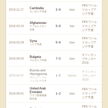
FIFA ワール
Cambodia
2015.11.17
2
–
0
ドカップア
Start
カンボジア代表
ジア予選
FIFA ワール
Afghanistan
2016.03.24
5
–
0
ドカップア
Sub
アフガニスタン
代表
ジア予選
FIFA ワール
Syria
2016.03.29
5
–
0
ドカップア
Start
シリア代表
ジア予選
キリンカッ
Bulgaria
2016.06.03
7
–
2
Start
プサッカー
ブルガリア代表
2016
Bosnia and
キリンカッ
Herzegovina
2016.06.07
1
–
2
Named
プサッカー
ボスニア・ヘル
2016
ツェゴビナ代表
United Arab
FIFA ワール
Emirates
ドカップア
2016.09.01
1
–
2
Start
アラブ首長国連
ジア予選
邦代表
FIFA ワール