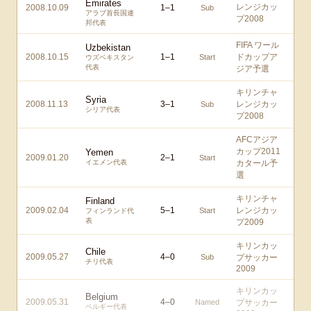
Emirates
レンジカッ
2008.10.09
1
–
1
Sub
アラブ首長国連
プ2008
邦代表
FIFA ワール
Uzbekistan
2008.10.15
1
–
1
ドカップア
Start
ウズベキスタン
代表
ジア予選
キリンチャ
Syria
2008.11.13
3
–
1
レンジカッ
Sub
シリア代表
プ2008
AFCアジア
カップ2011
Yemen
2009.01.20
2
–
1
Start
イエメン代表
カタール予
選
キリンチャ
Finland
2009.02.04
5
–
1
レンジカッ
Start
フィンランド代
表
プ2009
キリンカッ
Chile
2009.05.27
4
–
0
Sub
プサッカー
チリ代表
2009
キリンカッ
Belgium
2009.05.31
4
–
0
Named
プサッカー
ベルギー代表