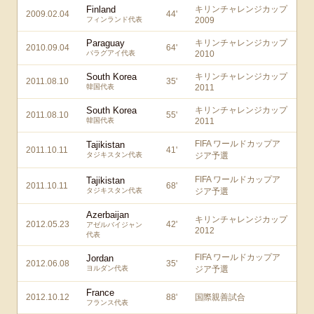
Finland
キリンチャレンジカップ
2009.02.04
44
'
フィンランド代表
2009
Paraguay
キリンチャレンジカップ
2010.09.04
64
'
パラグアイ代表
2010
South Korea
キリンチャレンジカップ
2011.08.10
35
'
韓国代表
2011
South Korea
キリンチャレンジカップ
2011.08.10
55
'
韓国代表
2011
FIFA ワールドカップア
Tajikistan
2011.10.11
41
'
タジキスタン代表
ジア予選
FIFA ワールドカップア
Tajikistan
2011.10.11
68
'
タジキスタン代表
ジア予選
Azerbaijan
キリンチャレンジカップ
2012.05.23
42
'
アゼルバイジャン
2012
代表
FIFA ワールドカップア
Jordan
2012.06.08
35
'
ヨルダン代表
ジア予選
France
2012.10.12
88
'
国際親善試合
フランス代表