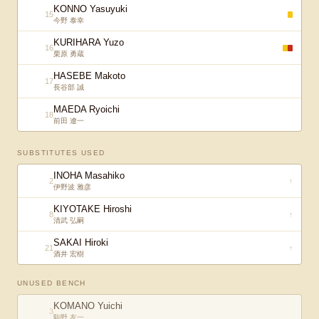
KONNO Yasuyuki
15
今野 泰幸
KURIHARA Yuzo
16
栗原 勇蔵
HASEBE Makoto
17
長谷部 誠
MAEDA Ryoichi
18
前田 遼一
SUBSTITUTES USED
INOHA Masahiko
2
↑
伊野波 雅彦
KIYOTAKE Hiroshi
8
↑
清武 弘嗣
SAKAI Hiroki
21
↑
酒井 宏樹
UNUSED BENCH
KOMANO Yuichi
3
駒野 友一