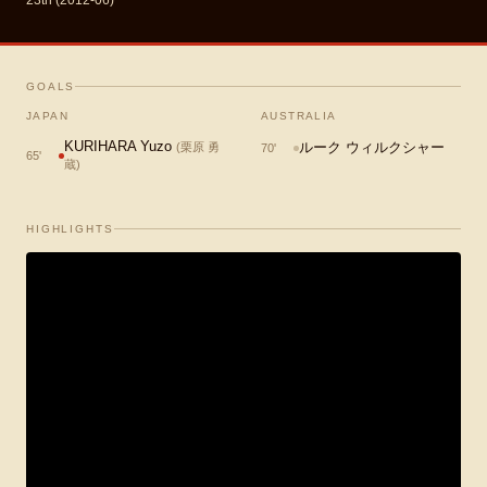
23th (2012-06)
GOALS
JAPAN
AUSTRALIA
KURIHARA Yuzo
ルーク ウィルクシャー
(
栗原 勇
70
'
65
'
蔵
)
HIGHLIGHTS