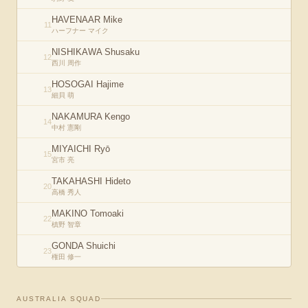
HAVENAAR Mike
11
ハーフナー マイク
NISHIKAWA Shusaku
12
西川 周作
HOSOGAI Hajime
13
細貝 萌
NAKAMURA Kengo
14
中村 憲剛
MIYAICHI Ryō
15
宮市 亮
TAKAHASHI Hideto
20
高橋 秀人
MAKINO Tomoaki
22
槙野 智章
GONDA Shuichi
23
権田 修一
AUSTRALIA
SQUAD