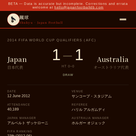
BETA — Data is accurate but incomplete. Corrections and errata
welcome at
hello@japanfootballdb.com
蹴球
Shukyu · Japan Football
2014 FIFA WORLD CUP QUALIFIERS (AFC)
1
–
1
Japan
Australia
日本代表
オーストラリア代表
HT
0
–
0
DRAW
DATE
VENUE
12 June 2012
サンコープ・スタジアム
ATTENDANCE
REFEREE
40,189
ハリル アルガムディ
JAPAN MANAGER
AUSTRALIA MANAGER
アルベルト ザッケローニ
ホルガー オジェック
FIFA RANKING