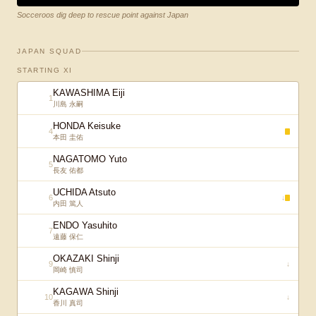
Socceroos dig deep to rescue point against Japan
JAPAN SQUAD
STARTING XI
KAWASHIMA Eiji
1
川島 永嗣
HONDA Keisuke
4
本田 圭佑
NAGATOMO Yuto
5
長友 佑都
UCHIDA Atsuto
6
↓
内田 篤人
ENDO Yasuhito
7
遠藤 保仁
OKAZAKI Shinji
9
↓
岡崎 慎司
KAGAWA Shinji
10
↓
香川 真司