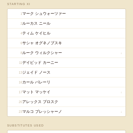
STARTING XI
マーク シュウォーツァー
1
ルーカス ニール
2
ティム ケイヒル
4
サシャ オグネノブスキ
6
ルーク ウィルクシャー
8
↓
デイビッド カーニー
11
ジェイド ノース
13
カール バレーリ
16
マット マッケイ
17
↓
アレックス ブロスク
20
マルコ ブレッシャーノ
23
↓
SUBSTITUTES USED