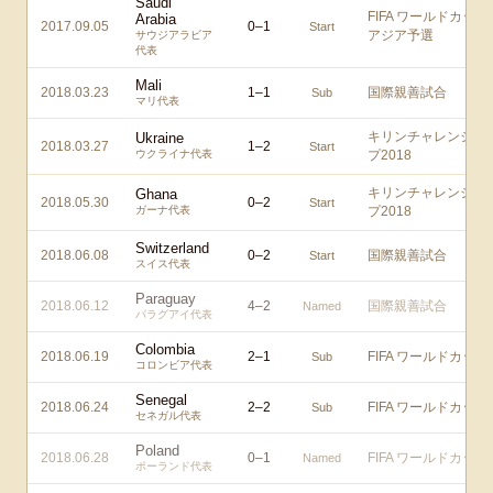
Saudi
FIFA ワールドカップ
Arabia
2017.09.05
0
–
1
Start
アジア予選
サウジアラビア
代表
Mali
2018.03.23
1
–
1
国際親善試合
Sub
マリ代表
キリンチャレンジカ
Ukraine
2018.03.27
1
–
2
Start
ウクライナ代表
プ2018
キリンチャレンジカ
Ghana
2018.05.30
0
–
2
Start
ガーナ代表
プ2018
Switzerland
2018.06.08
0
–
2
国際親善試合
Start
スイス代表
Paraguay
2018.06.12
4
–
2
国際親善試合
Named
パラグアイ代表
Colombia
2018.06.19
2
–
1
FIFA ワールドカップ
Sub
コロンビア代表
Senegal
2018.06.24
2
–
2
FIFA ワールドカップ
Sub
セネガル代表
Poland
2018.06.28
0
–
1
FIFA ワールドカップ
Named
ポーランド代表