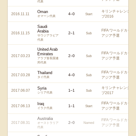
代表
キリンチャレンジカ
Oman
2016.11.11
4
–
0
Start
オマーン代表
プ2016
Saudi
FIFA ワールドカップ
Arabia
2016.11.15
2
–
1
Sub
アジア予選
サウジアラビア
代表
United Arab
FIFA ワールドカップ
Emirates
2017.03.23
2
–
0
Sub
アジア予選
アラブ首長国連
邦代表
FIFA ワールドカップ
Thailand
2017.03.28
4
–
0
Sub
タイ代表
アジア予選
キリンチャレンジカ
Syria
2017.06.07
1
–
1
Sub
シリア代表
プ2017
FIFA ワールドカップ
Iraq
2017.06.13
1
–
1
Start
イラク代表
アジア予選
Australia
FIFA ワールドカップ
2017.08.31
2
–
0
Named
オーストラリア
アジア予選
代表