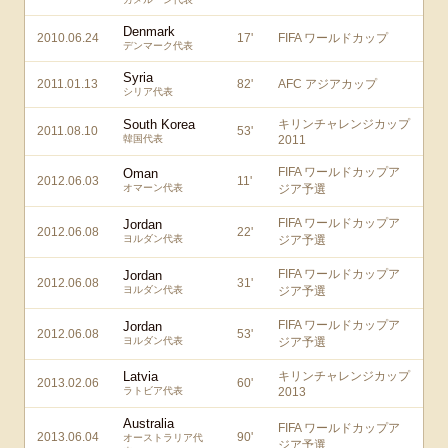
Denmark
2010.06.24
17
'
FIFA ワールドカップ
デンマーク代表
Syria
2011.01.13
82
'
AFC アジアカップ
シリア代表
South Korea
キリンチャレンジカップ
2011.08.10
53
'
韓国代表
2011
FIFA ワールドカップア
Oman
2012.06.03
11
'
オマーン代表
ジア予選
FIFA ワールドカップア
Jordan
2012.06.08
22
'
ヨルダン代表
ジア予選
FIFA ワールドカップア
Jordan
2012.06.08
31
'
ヨルダン代表
ジア予選
FIFA ワールドカップア
Jordan
2012.06.08
53
'
ヨルダン代表
ジア予選
Latvia
キリンチャレンジカップ
2013.02.06
60
'
ラトビア代表
2013
Australia
FIFA ワールドカップア
2013.06.04
90
'
オーストラリア代
ジア予選