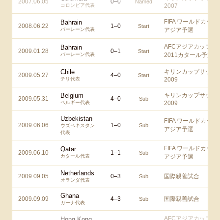
2007.06.05
0
–
0
Named
コロンビア代表
2007
FIFA ワールドカップ
Bahrain
2008.06.22
1
–
0
Start
バーレーン代表
アジア予選
AFCアジアカップ
Bahrain
2009.01.28
0
–
1
Start
バーレーン代表
2011カタール予選
Chile
キリンカップサッカ
2009.05.27
4
–
0
Start
チリ代表
2009
Belgium
キリンカップサッカ
2009.05.31
4
–
0
Sub
ベルギー代表
2009
Uzbekistan
FIFA ワールドカップ
2009.06.06
1
–
0
Sub
ウズベキスタン
アジア予選
代表
FIFA ワールドカップ
Qatar
2009.06.10
1
–
1
Sub
カタール代表
アジア予選
Netherlands
2009.09.05
0
–
3
国際親善試合
Sub
オランダ代表
Ghana
2009.09.09
4
–
3
国際親善試合
Sub
ガーナ代表
AFCアジアカップ
Hong Kong