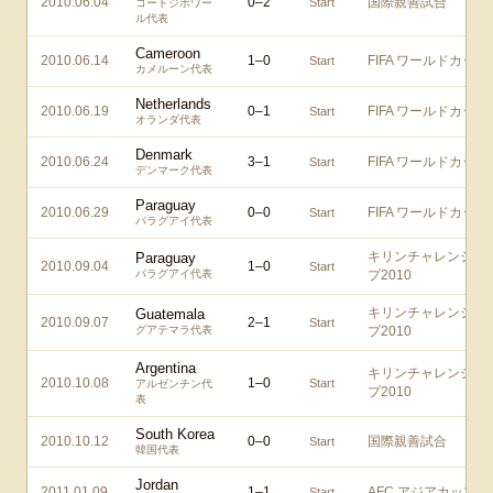
2010.06.04
0
–
2
国際親善試合
Start
コートジボワー
ル代表
Cameroon
2010.06.14
1
–
0
FIFA ワールドカップ
Start
カメルーン代表
Netherlands
2010.06.19
0
–
1
FIFA ワールドカップ
Start
オランダ代表
Denmark
2010.06.24
3
–
1
FIFA ワールドカップ
Start
デンマーク代表
Paraguay
2010.06.29
0
–
0
FIFA ワールドカップ
Start
パラグアイ代表
キリンチャレンジカ
Paraguay
2010.09.04
1
–
0
Start
パラグアイ代表
プ2010
キリンチャレンジカ
Guatemala
2010.09.07
2
–
1
Start
グアテマラ代表
プ2010
Argentina
キリンチャレンジカ
2010.10.08
1
–
0
Start
アルゼンチン代
プ2010
表
South Korea
2010.10.12
0
–
0
国際親善試合
Start
韓国代表
Jordan
2011.01.09
1
–
1
AFC アジアカップ
Start