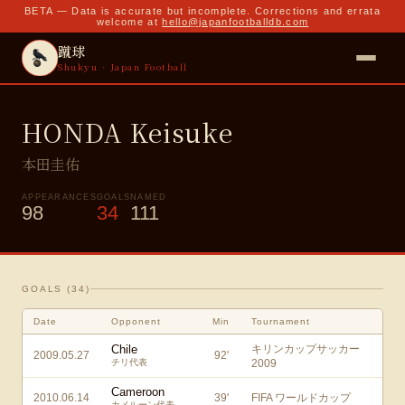
BETA — Data is accurate but incomplete. Corrections and errata
welcome at
hello@japanfootballdb.com
蹴球
Shukyu · Japan Football
HONDA Keisuke
本田圭佑
APPEARANCES
GOALS
NAMED
98
34
111
GOALS (
34
)
Date
Opponent
Min
Tournament
Chile
キリンカップサッカー
2009.05.27
92
'
チリ代表
2009
Cameroon
2010.06.14
39
'
FIFA ワールドカップ
カメルーン代表