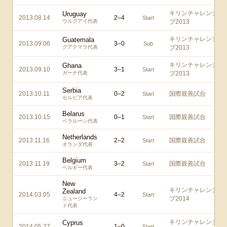
キリンチャレンジカ
Uruguay
2013.08.14
2
–
4
Start
ウルグアイ代表
プ2013
キリンチャレンジカ
Guatemala
2013.09.06
3
–
0
Sub
グアテマラ代表
プ2013
キリンチャレンジカ
Ghana
2013.09.10
3
–
1
Start
ガーナ代表
プ2013
Serbia
2013.10.11
0
–
2
国際親善試合
Start
セルビア代表
Belarus
2013.10.15
0
–
1
国際親善試合
Start
ベラルーシ代表
Netherlands
2013.11.16
2
–
2
国際親善試合
Start
オランダ代表
Belgium
2013.11.19
3
–
2
国際親善試合
Start
ベルギー代表
New
キリンチャレンジカ
Zealand
2014.03.05
4
–
2
Start
プ2014
ニュージーラン
ド代表
キリンチャレンジカ
Cyprus
2014.05.27
1
–
0
Start