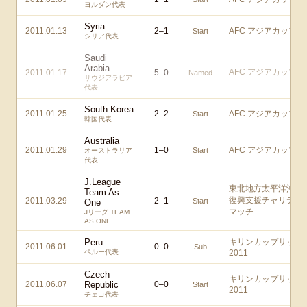
ヨルダン代表
Syria
2011.01.13
2
–
1
AFC アジアカップ
Start
シリア代表
Saudi
Arabia
AFC アジアカップ
2011.01.17
5
–
0
Named
サウジアラビア
代表
South Korea
2011.01.25
2
–
2
AFC アジアカップ
Start
韓国代表
Australia
2011.01.29
1
–
0
AFC アジアカップ
Start
オーストラリア
代表
J.League
東北地方太平洋沖地
Team As
復興支援チャリティ
2011.03.29
2
–
1
Start
One
マッチ
Jリーグ TEAM
AS ONE
Peru
キリンカップサッカ
2011.06.01
0
–
0
Sub
ペルー代表
2011
Czech
キリンカップサッカ
2011.06.07
Republic
0
–
0
Start
2011
チェコ代表