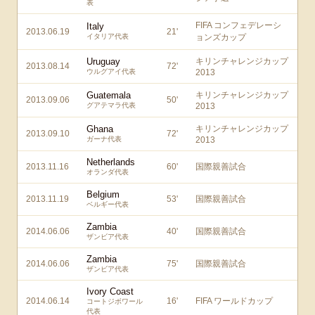
表
FIFA コンフェデレーシ
Italy
2013.06.19
21
'
イタリア代表
ョンズカップ
Uruguay
キリンチャレンジカップ
2013.08.14
72
'
ウルグアイ代表
2013
Guatemala
キリンチャレンジカップ
2013.09.06
50
'
グアテマラ代表
2013
Ghana
キリンチャレンジカップ
2013.09.10
72
'
ガーナ代表
2013
Netherlands
2013.11.16
60
'
国際親善試合
オランダ代表
Belgium
2013.11.19
53
'
国際親善試合
ベルギー代表
Zambia
2014.06.06
40
'
国際親善試合
ザンビア代表
Zambia
2014.06.06
75
'
国際親善試合
ザンビア代表
Ivory Coast
2014.06.14
16
'
FIFA ワールドカップ
コートジボワール
代表