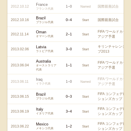
France
2012.10.12
1
–
0
国際親善試合
Named
フランス代表
Brazil
2012.10.16
0
–
4
国際親善試合
Start
ブラジル代表
FIFA ワールドカップ
Oman
2012.11.14
2
–
1
Start
オマーン代表
アジア予選
キリンチャレンジカ
Latvia
2013.02.06
3
–
0
Start
ラトビア代表
プ2013
Australia
FIFA ワールドカップ
2013.06.04
1
–
1
Start
オーストラリア
アジア予選
代表
FIFA ワールドカップ
Iraq
2013.06.11
1
–
0
Named
イラク代表
アジア予選
FIFA コンフェデレー
Brazil
2013.06.15
0
–
3
Start
ブラジル代表
ションズカップ
FIFA コンフェデレー
Italy
2013.06.19
3
–
4
Start
イタリア代表
ションズカップ
FIFA コンフェデレー
Mexico
2013.06.22
1
–
2
Start
メキシコ代表
ションズカップ