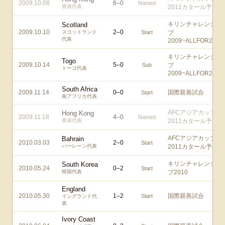
2009.10.08
6
–
0
Named
香港代表
2011カタール予選
キリンチャレンジカ
Scotland
2009.10.10
2
–
0
スコットランド
Start
プ
代表
2009~ALLFOR2010!
キリンチャレンジカ
Togo
2009.10.14
5
–
0
Sub
プ
トーゴ代表
2009~ALLFOR2010!
South Africa
2009.11.14
0
–
0
国際親善試合
Start
南アフリカ代表
AFCアジアカップ
Hong Kong
2009.11.18
4
–
0
Named
香港代表
2011カタール予選
AFCアジアカップ
Bahrain
2010.03.03
2
–
0
Start
バーレーン代表
2011カタール予選
キリンチャレンジカ
South Korea
2010.05.24
0
–
2
Start
韓国代表
プ2010
England
2010.05.30
1
–
2
国際親善試合
Start
イングランド代
表
Ivory Coast