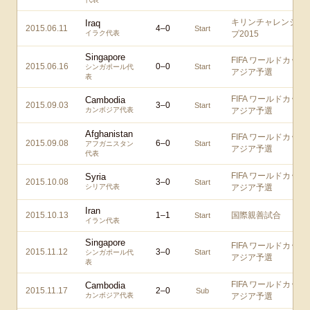
キリンチャレンジカ
Iraq
2015.06.11
4
–
0
Start
イラク代表
プ2015
Singapore
FIFA ワールドカップ
2015.06.16
0
–
0
Start
シンガポール代
アジア予選
表
FIFA ワールドカップ
Cambodia
2015.09.03
3
–
0
Start
カンボジア代表
アジア予選
Afghanistan
FIFA ワールドカップ
2015.09.08
6
–
0
Start
アフガニスタン
アジア予選
代表
FIFA ワールドカップ
Syria
2015.10.08
3
–
0
Start
シリア代表
アジア予選
Iran
2015.10.13
1
–
1
国際親善試合
Start
イラン代表
Singapore
FIFA ワールドカップ
2015.11.12
3
–
0
Start
シンガポール代
アジア予選
表
FIFA ワールドカップ
Cambodia
2015.11.17
2
–
0
Sub
カンボジア代表
アジア予選