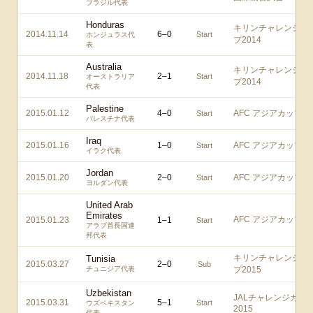
ブラジル代表
Honduras
キリンチャレンジカ
2014.11.14
6
–
0
Start
ホンジュラス代
プ2014
表
Australia
キリンチャレンジカ
2014.11.18
2
–
1
Start
オーストラリア
プ2014
代表
Palestine
2015.01.12
4
–
0
AFC アジアカップ
Start
パレスチナ代表
Iraq
2015.01.16
1
–
0
AFC アジアカップ
Start
イラク代表
Jordan
2015.01.20
2
–
0
AFC アジアカップ
Start
ヨルダン代表
United Arab
Emirates
AFC アジアカップ
2015.01.23
1
–
1
Start
アラブ首長国連
邦代表
キリンチャレンジカ
Tunisia
2015.03.27
2
–
0
Sub
チュニジア代表
プ2015
Uzbekistan
JALチャレンジカッ
2015.03.31
5
–
1
Start
ウズベキスタン
2015
代表