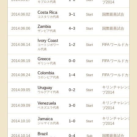
キプロス代表
プ2014
Costa Rica
2014.06.02
3
–
1
国際親善試合
Start
コスタリカ代表
Zambia
2014.06.06
4
–
3
国際親善試合
Start
ザンビア代表
Ivory Coast
2014.06.14
1
–
2
FIFA ワールドカップ
Start
コートジボワー
ル代表
Greece
2014.06.19
0
–
0
FIFA ワールドカップ
Start
ギリシャ代表
Colombia
2014.06.24
1
–
4
FIFA ワールドカップ
Start
コロンビア代表
キリンチャレンジカ
Uruguay
2014.09.05
0
–
2
Start
ウルグアイ代表
プ2014
キリンチャレンジカ
Venezuela
2014.09.09
3
–
0
Start
ベネズエラ代表
プ2014
キリンチャレンジカ
Jamaica
2014.10.10
1
–
0
Start
ジャマイカ代表
プ2014
Brazil
2014.10.14
0
–
4
国際親善試合
Sub