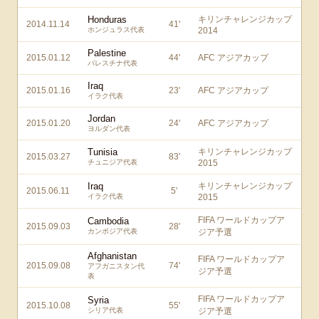
Honduras
キリンチャレンジカップ
2014.11.14
41
'
ホンジュラス代表
2014
Palestine
2015.01.12
44
'
AFC アジアカップ
パレスチナ代表
Iraq
2015.01.16
23
'
AFC アジアカップ
イラク代表
Jordan
2015.01.20
24
'
AFC アジアカップ
ヨルダン代表
Tunisia
キリンチャレンジカップ
2015.03.27
83
'
チュニジア代表
2015
Iraq
キリンチャレンジカップ
2015.06.11
5
'
イラク代表
2015
FIFA ワールドカップア
Cambodia
2015.09.03
28
'
カンボジア代表
ジア予選
Afghanistan
FIFA ワールドカップア
2015.09.08
74
'
アフガニスタン代
ジア予選
表
FIFA ワールドカップア
Syria
2015.10.08
55
'
シリア代表
ジア予選