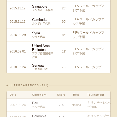
FIFA ワールドカップア
Singapore
2015.11.12
26
'
シンガポール代表
ジア予選
FIFA ワールドカップア
Cambodia
2015.11.17
90
'
カンボジア代表
ジア予選
FIFA ワールドカップア
Syria
2016.03.29
86
'
シリア代表
ジア予選
United Arab
FIFA ワールドカップア
Emirates
2016.09.01
11
'
ジア予選
アラブ首長国連邦
代表
Senegal
2018.06.24
78
'
FIFA ワールドカップ
セネガル代表
ALL APPEARANCES (
111
)
Date
Opponent
Score
Role
Tournament
キリンチャレンジカ
Peru
2007.03.24
2
–
0
Named
ペルー代表
プ2007
Colombia
キリンカップサッカ