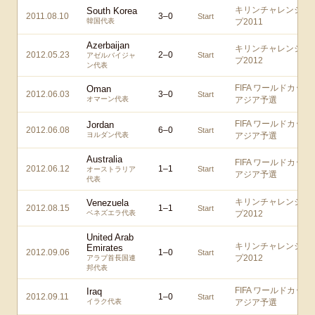
キリンチャレンジカ
South Korea
2011.08.10
3
–
0
Start
韓国代表
プ2011
Azerbaijan
キリンチャレンジカ
2012.05.23
2
–
0
Start
アゼルバイジャ
プ2012
ン代表
FIFA ワールドカップ
Oman
2012.06.03
3
–
0
Start
オマーン代表
アジア予選
FIFA ワールドカップ
Jordan
2012.06.08
6
–
0
Start
ヨルダン代表
アジア予選
Australia
FIFA ワールドカップ
2012.06.12
1
–
1
Start
オーストラリア
アジア予選
代表
キリンチャレンジカ
Venezuela
2012.08.15
1
–
1
Start
ベネズエラ代表
プ2012
United Arab
キリンチャレンジカ
Emirates
2012.09.06
1
–
0
Start
プ2012
アラブ首長国連
邦代表
FIFA ワールドカップ
Iraq
2012.09.11
1
–
0
Start
イラク代表
アジア予選