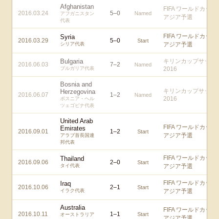
Afghanistan
FIFA ワールドカップ
2016.03.24
5
–
0
Named
アフガニスタン
アジア予選
代表
FIFA ワールドカップ
Syria
2016.03.29
5
–
0
Start
シリア代表
アジア予選
Bulgaria
キリンカップサッカ
2016.06.03
7
–
2
Named
ブルガリア代表
2016
Bosnia and
キリンカップサッカ
Herzegovina
2016.06.07
1
–
2
Named
2016
ボスニア・ヘル
ツェゴビナ代表
United Arab
FIFA ワールドカップ
Emirates
2016.09.01
1
–
2
Start
アジア予選
アラブ首長国連
邦代表
FIFA ワールドカップ
Thailand
2016.09.06
2
–
0
Start
タイ代表
アジア予選
FIFA ワールドカップ
Iraq
2016.10.06
2
–
1
Start
イラク代表
アジア予選
Australia
FIFA ワールドカップ
2016.10.11
1
–
1
Start
オーストラリア
アジア予選