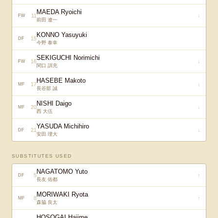
MAEDA Ryoichi
11
↓
FW
前田 遼一
KONNO Yasuyuki
15
DF
今野 泰幸
SEKIGUCHI Norimichi
16
↓
FW
関口 訓充
HASEBE Makoto
17
↓
MF
長谷部 誠
NISHI Daigo
20
↓
MF
西 大伍
YASUDA Michihiro
21
↓
DF
安田 理大
SUBSTITUTES USED
NAGATOMO Yuto
5
↑
DF
長友 佑都
MORIWAKI Ryota
8
↑
MF
森脇 良太
HOSOGAI Hajime