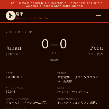
BETA — Data is accurate but incomplete. Corrections and errata
welcome at
hello@japanfootballdb.com
蹴球
Shukyu · Japan Football
2011 KIRIN CUP
0
–
0
Japan
Peru
日本代表
ペルー代表
HT
0
–
0
DRAW
DATE
VENUE
1 June 2011
東北電力ビッグスワンスタジア
ム・新潟県
ATTENDANCE
REFEREE
39,048
ハワード・ウェブ/ENG
JAPAN MANAGER
PERU MANAGER
アルベルト・ザッケローニ /ITA
セルヒオ・マルカリアン /URU