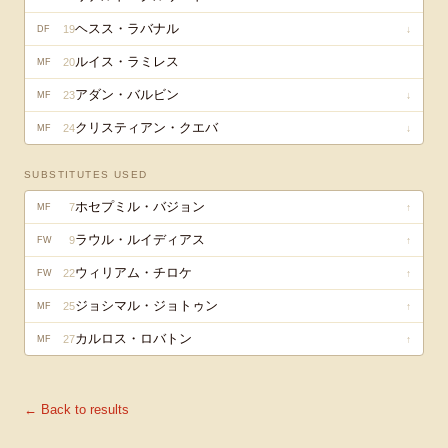
ヘスス・ラバナル
19
↓
DF
ルイス・ラミレス
20
MF
アダン・バルビン
23
↓
MF
クリスティアン・クエバ
24
↓
MF
SUBSTITUTES USED
ホセプミル・バジョン
7
↑
MF
ラウル・ルイディアス
9
↑
FW
ウィリアム・チロケ
22
↑
FW
ジョシマル・ジョトゥン
25
↑
MF
カルロス・ロバトン
27
↑
MF
← Back to results