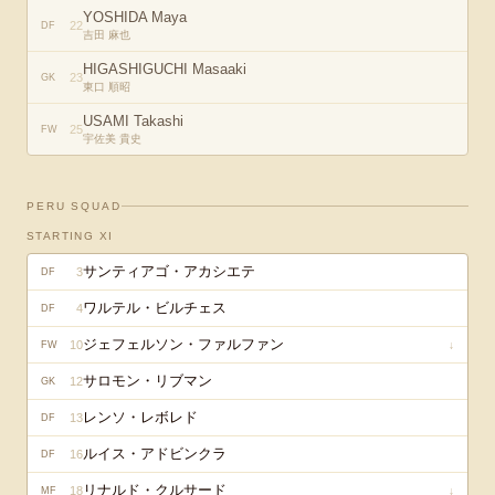
YOSHIDA Maya
22
DF
吉田 麻也
HIGASHIGUCHI Masaaki
23
GK
東口 順昭
USAMI Takashi
25
FW
宇佐美 貴史
PERU
SQUAD
STARTING XI
サンティアゴ・アカシエテ
3
DF
ワルテル・ビルチェス
4
DF
ジェフェルソン・ファルファン
10
↓
FW
サロモン・リブマン
12
GK
レンソ・レボレド
13
DF
ルイス・アドビンクラ
16
DF
リナルド・クルサード
18
↓
MF