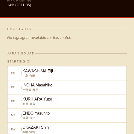
FIFA RANKING
14th (2011-05)
HIGHLIGHTS
No highlights available for this match.
JAPAN SQUAD
STARTING XI
KAWASHIMA Eiji
1
GK
川島 永嗣
INOHA Masahiko
2
↓
DF
伊野波 雅彦
KURIHARA Yuzo
4
DF
栗原 勇蔵
ENDO Yasuhito
7
MF
遠藤 保仁
OKAZAKI Shinji
9
FW
岡崎 慎司