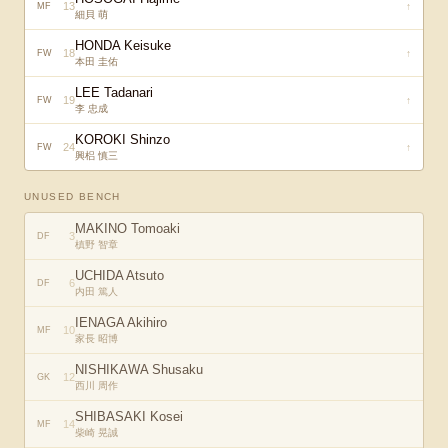
13
↑
MF
細貝 萌
HONDA Keisuke
18
↑
FW
本田 圭佑
LEE Tadanari
19
↑
FW
李 忠成
KOROKI Shinzo
24
↑
FW
興梠 慎三
UNUSED BENCH
MAKINO Tomoaki
3
DF
槙野 智章
UCHIDA Atsuto
6
DF
内田 篤人
IENAGA Akihiro
10
MF
家長 昭博
NISHIKAWA Shusaku
12
GK
西川 周作
SHIBASAKI Kosei
14
MF
柴崎 晃誠