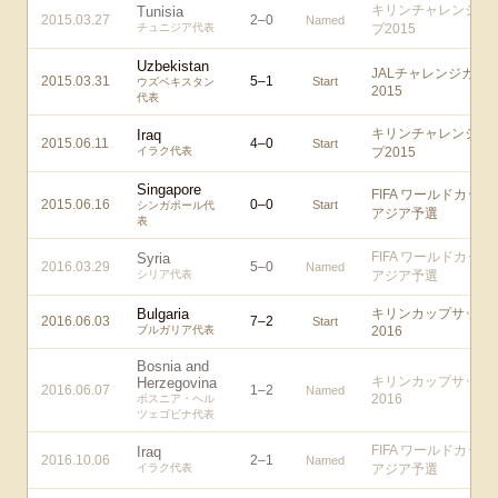
キリンチャレンジカ
Tunisia
2015.03.27
2
–
0
Named
チュニジア代表
プ2015
Uzbekistan
JALチャレンジカッ
2015.03.31
5
–
1
Start
ウズベキスタン
2015
代表
キリンチャレンジカ
Iraq
2015.06.11
4
–
0
Start
イラク代表
プ2015
Singapore
FIFA ワールドカップ
2015.06.16
0
–
0
Start
シンガポール代
アジア予選
表
FIFA ワールドカップ
Syria
2016.03.29
5
–
0
Named
シリア代表
アジア予選
Bulgaria
キリンカップサッカ
2016.06.03
7
–
2
Start
ブルガリア代表
2016
Bosnia and
キリンカップサッカ
Herzegovina
2016.06.07
1
–
2
Named
2016
ボスニア・ヘル
ツェゴビナ代表
FIFA ワールドカップ
Iraq
2016.10.06
2
–
1
Named
イラク代表
アジア予選