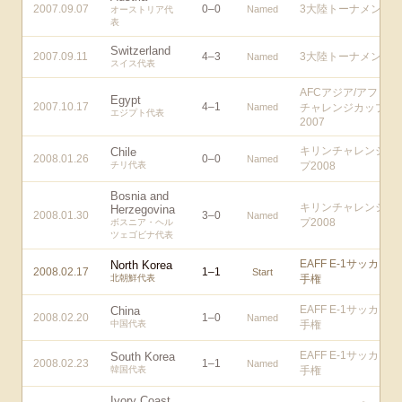
2007.09.07
0
–
0
3大陸トーナメント
Named
オーストリア代
表
Switzerland
2007.09.11
4
–
3
3大陸トーナメント
Named
スイス代表
AFCアジア/アフリカ
Egypt
2007.10.17
4
–
1
Named
チャレンジカップ
エジプト代表
2007
キリンチャレンジカ
Chile
2008.01.26
0
–
0
Named
チリ代表
プ2008
Bosnia and
キリンチャレンジカ
Herzegovina
2008.01.30
3
–
0
Named
プ2008
ボスニア・ヘル
ツェゴビナ代表
EAFF E-1サッカー選
North Korea
2008.02.17
1
–
1
Start
北朝鮮代表
手権
EAFF E-1サッカー選
China
2008.02.20
1
–
0
Named
中国代表
手権
EAFF E-1サッカー選
South Korea
2008.02.23
1
–
1
Named
韓国代表
手権
Ivory Coast