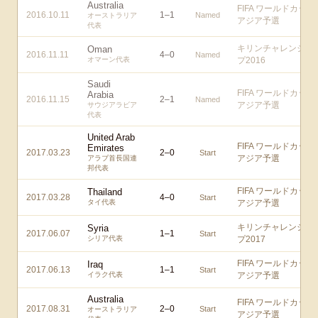
Australia
FIFA ワールドカップ
2016.10.11
1
–
1
Named
オーストラリア
アジア予選
代表
キリンチャレンジカ
Oman
2016.11.11
4
–
0
Named
オマーン代表
プ2016
Saudi
FIFA ワールドカップ
Arabia
2016.11.15
2
–
1
Named
アジア予選
サウジアラビア
代表
United Arab
FIFA ワールドカップ
Emirates
2017.03.23
2
–
0
Start
アジア予選
アラブ首長国連
邦代表
FIFA ワールドカップ
Thailand
2017.03.28
4
–
0
Start
タイ代表
アジア予選
キリンチャレンジカ
Syria
2017.06.07
1
–
1
Start
シリア代表
プ2017
FIFA ワールドカップ
Iraq
2017.06.13
1
–
1
Start
イラク代表
アジア予選
Australia
FIFA ワールドカップ
2017.08.31
2
–
0
Start
オーストラリア
アジア予選