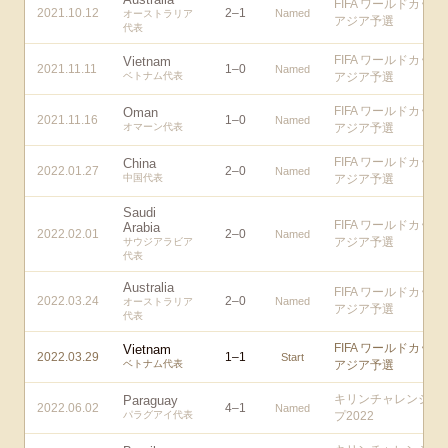
FIFA ワールドカップ
2021.10.12
2
–
1
Named
オーストラリア
アジア予選
代表
FIFA ワールドカップ
Vietnam
2021.11.11
1
–
0
Named
ベトナム代表
アジア予選
FIFA ワールドカップ
Oman
2021.11.16
1
–
0
Named
オマーン代表
アジア予選
FIFA ワールドカップ
China
2022.01.27
2
–
0
Named
中国代表
アジア予選
Saudi
FIFA ワールドカップ
Arabia
2022.02.01
2
–
0
Named
アジア予選
サウジアラビア
代表
Australia
FIFA ワールドカップ
2022.03.24
2
–
0
Named
オーストラリア
アジア予選
代表
FIFA ワールドカップ
Vietnam
2022.03.29
1
–
1
Start
ベトナム代表
アジア予選
キリンチャレンジカ
Paraguay
2022.06.02
4
–
1
Named
パラグアイ代表
プ2022