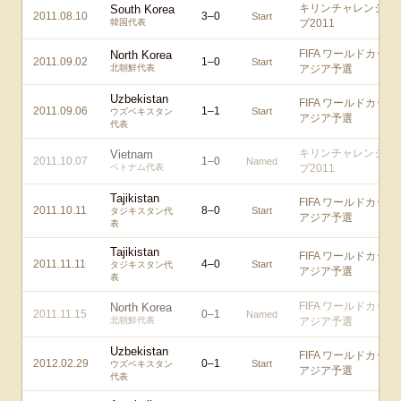
キリンチャレンジカ
South Korea
2011.08.10
3
–
0
Start
韓国代表
プ2011
FIFA ワールドカップ
North Korea
2011.09.02
1
–
0
Start
北朝鮮代表
アジア予選
Uzbekistan
FIFA ワールドカップ
2011.09.06
1
–
1
Start
ウズベキスタン
アジア予選
代表
キリンチャレンジカ
Vietnam
2011.10.07
1
–
0
Named
ベトナム代表
プ2011
Tajikistan
FIFA ワールドカップ
2011.10.11
8
–
0
Start
タジキスタン代
アジア予選
表
Tajikistan
FIFA ワールドカップ
2011.11.11
4
–
0
Start
タジキスタン代
アジア予選
表
FIFA ワールドカップ
North Korea
2011.11.15
0
–
1
Named
北朝鮮代表
アジア予選
Uzbekistan
FIFA ワールドカップ
2012.02.29
0
–
1
Start
ウズベキスタン
アジア予選
代表