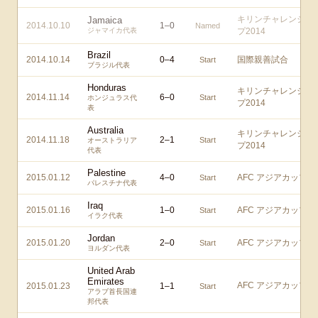
キリンチャレンジカ
Jamaica
2014.10.10
1
–
0
Named
ジャマイカ代表
プ2014
Brazil
2014.10.14
0
–
4
国際親善試合
Start
ブラジル代表
Honduras
キリンチャレンジカ
2014.11.14
6
–
0
Start
ホンジュラス代
プ2014
表
Australia
キリンチャレンジカ
2014.11.18
2
–
1
Start
オーストラリア
プ2014
代表
Palestine
2015.01.12
4
–
0
AFC アジアカップ
Start
パレスチナ代表
Iraq
2015.01.16
1
–
0
AFC アジアカップ
Start
イラク代表
Jordan
2015.01.20
2
–
0
AFC アジアカップ
Start
ヨルダン代表
United Arab
Emirates
AFC アジアカップ
2015.01.23
1
–
1
Start
アラブ首長国連
邦代表