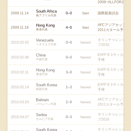
2009~ALLFOR2010!
South Africa
2009.11.14
0
–
0
国際親善試合
Start
南アフリカ代表
AFCアジアカップ
Hong Kong
2009.11.18
4
–
0
Start
香港代表
2011カタール予選
キリンチャレンジカ
Venezuela
2010.02.02
0
–
0
Named
ベネズエラ代表
プ2010
EAFF E-1サッカー選
China
2010.02.06
0
–
0
Named
中国代表
手権
EAFF E-1サッカー選
Hong Kong
2010.02.11
3
–
0
Named
香港代表
手権
EAFF E-1サッカー選
South Korea
2010.02.14
1
–
3
Named
韓国代表
手権
AFCアジアカップ
Bahrain
2010.03.03
2
–
0
Named
バーレーン代表
2011カタール予選
キリンチャレンジカ
Serbia
2010.04.07
0
–
3
Named
セルビア代表
プ2010
キリンチャレンジカ
South Korea