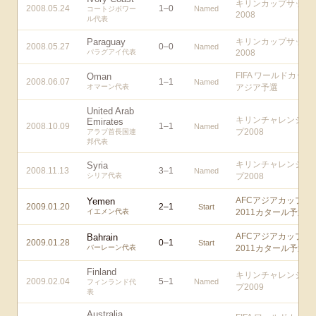
キリンカップサッカ
2008.05.24
1
–
0
Named
コートジボワー
2008
ル代表
Paraguay
キリンカップサッカ
2008.05.27
0
–
0
Named
パラグアイ代表
2008
FIFA ワールドカップ
Oman
2008.06.07
1
–
1
Named
オマーン代表
アジア予選
United Arab
キリンチャレンジカ
Emirates
2008.10.09
1
–
1
Named
プ2008
アラブ首長国連
邦代表
キリンチャレンジカ
Syria
2008.11.13
3
–
1
Named
シリア代表
プ2008
AFCアジアカップ
Yemen
2009.01.20
2
–
1
Start
イエメン代表
2011カタール予選
AFCアジアカップ
Bahrain
2009.01.28
0
–
1
Start
バーレーン代表
2011カタール予選
Finland
キリンチャレンジカ
2009.02.04
5
–
1
Named
フィンランド代
プ2009
表
Australia