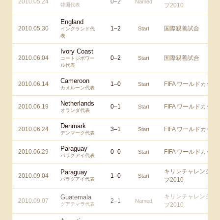
2010.05.24
0
–
2
Named
韓国代表
プ2010
England
2010.05.30
1
–
2
国際親善試合
Start
イングランド代
表
Ivory Coast
2010.06.04
0
–
2
国際親善試合
Start
コートジボワー
ル代表
Cameroon
2010.06.14
1
–
0
FIFA ワールドカップ
Start
カメルーン代表
Netherlands
2010.06.19
0
–
1
FIFA ワールドカップ
Start
オランダ代表
Denmark
2010.06.24
3
–
1
FIFA ワールドカップ
Start
デンマーク代表
Paraguay
2010.06.29
0
–
0
FIFA ワールドカップ
Start
パラグアイ代表
キリンチャレンジカ
Paraguay
2010.09.04
1
–
0
Start
パラグアイ代表
プ2010
キリンチャレンジカ
Guatemala
2010.09.07
2
–
1
Named
グアテマラ代表
プ2010