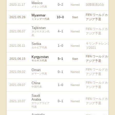
Mexico
2020.11.17
0
–
2
国際親善試合
Named
メキシコ代表
FIFA ワールドカップ
Myanmar
2021.05.28
10
–
0
Start
ミャンマー代表
アジア予選
Tajikistan
FIFA ワールドカップ
2021.06.07
4
–
1
Named
タジキスタン代
アジア予選
表
キリンチャレンジカ
Serbia
2021.06.11
1
–
0
Named
セルビア代表
プ2021
FIFA ワールドカップ
Kyrgyzstan
2021.06.15
5
–
1
Start
キルギス代表
アジア予選
FIFA ワールドカップ
Oman
2021.09.02
0
–
1
Named
オマーン代表
アジア予選
FIFA ワールドカップ
China
2021.09.07
1
–
0
Named
中国代表
アジア予選
Saudi
FIFA ワールドカップ
Arabia
2021.10.07
0
–
1
Named
アジア予選
サウジアラビア
代表
Australia