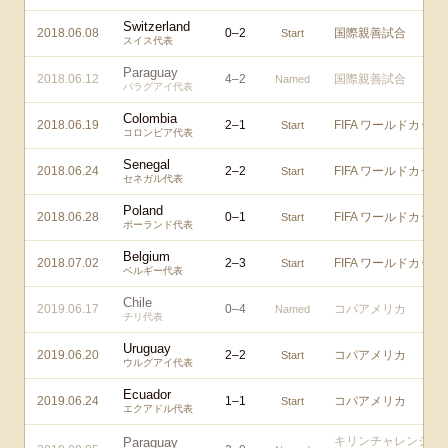
Switzerland
2018.06.08
0
–
2
国際親善試合
Start
スイス代表
Paraguay
2018.06.12
4
–
2
国際親善試合
Named
パラグアイ代表
Colombia
2018.06.19
2
–
1
FIFA ワールドカップ
Start
コロンビア代表
Senegal
2018.06.24
2
–
2
FIFA ワールドカップ
Start
セネガル代表
Poland
2018.06.28
0
–
1
FIFA ワールドカップ
Start
ポーランド代表
Belgium
2018.07.02
2
–
3
FIFA ワールドカップ
Start
ベルギー代表
Chile
2019.06.17
0
–
4
コパアメリカ
Named
チリ代表
Uruguay
2019.06.20
2
–
2
コパアメリカ
Start
ウルグアイ代表
Ecuador
2019.06.24
1
–
1
コパアメリカ
Start
エクアドル代表
キリンチャレンジカ
Paraguay