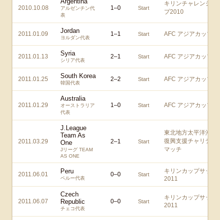
Argentina
キリンチャレンジカ
2010.10.08
1
–
0
Start
アルゼンチン代
プ2010
表
Jordan
2011.01.09
1
–
1
AFC アジアカップ
Start
ヨルダン代表
Syria
2011.01.13
2
–
1
AFC アジアカップ
Start
シリア代表
South Korea
2011.01.25
2
–
2
AFC アジアカップ
Start
韓国代表
Australia
2011.01.29
1
–
0
AFC アジアカップ
Start
オーストラリア
代表
J.League
東北地方太平洋沖地
Team As
復興支援チャリティ
2011.03.29
2
–
1
Start
One
マッチ
Jリーグ TEAM
AS ONE
Peru
キリンカップサッカ
2011.06.01
0
–
0
Start
ペルー代表
2011
Czech
キリンカップサッカ
2011.06.07
Republic
0
–
0
Start
2011
チェコ代表