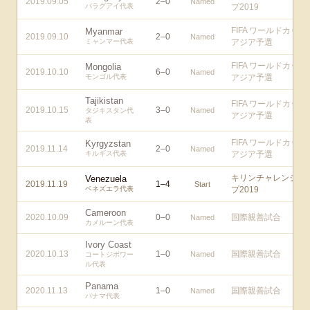
2019.09.05
2
–
0
Named
パラグアイ代表
プ2019
FIFA ワールドカップ
Myanmar
2019.09.10
2
–
0
Named
ミャンマー代表
アジア予選
FIFA ワールドカップ
Mongolia
2019.10.10
6
–
0
Named
モンゴル代表
アジア予選
Tajikistan
FIFA ワールドカップ
2019.10.15
3
–
0
Named
タジキスタン代
アジア予選
表
FIFA ワールドカップ
Kyrgyzstan
2019.11.14
2
–
0
Named
キルギス代表
アジア予選
キリンチャレンジカ
Venezuela
2019.11.19
1
–
4
Start
ベネズエラ代表
プ2019
Cameroon
2020.10.09
0
–
0
国際親善試合
Named
カメルーン代表
Ivory Coast
2020.10.13
1
–
0
国際親善試合
Named
コートジボワー
ル代表
Panama
2020.11.13
1
–
0
国際親善試合
Named
パナマ代表