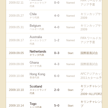
FIFA ワールドカップ
2009.02.11
0
–
0
Named
オーストラリア
アジア予選
代表
Chile
キリンカップサッカ
2009.05.27
4
–
0
Named
チリ代表
2009
Belgium
キリンカップサッカ
2009.05.31
4
–
0
Named
ベルギー代表
2009
Australia
FIFA ワールドカップ
2009.06.17
1
–
2
Named
オーストラリア
アジア予選
代表
Netherlands
2009.09.05
0
–
3
国際親善試合
Start
オランダ代表
Ghana
2009.09.09
4
–
3
国際親善試合
Named
ガーナ代表
AFCアジアカップ
Hong Kong
2009.10.08
6
–
0
Named
香港代表
2011カタール予選
キリンチャレンジカ
Scotland
2009.10.10
2
–
0
スコットランド
Start
プ
代表
2009~ALLFOR2010!
キリンチャレンジカ
Togo
2009.10.14
5
–
0
Start
プ
トーゴ代表