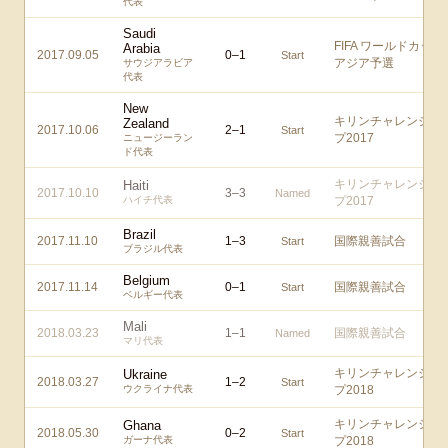
代表
Saudi
FIFA ワールドカップ
Arabia
2017.09.05
0
–
1
Start
アジア予選
サウジアラビア
代表
New
キリンチャレンジカ
Zealand
2017.10.06
2
–
1
Start
プ2017
ニュージーラン
ド代表
キリンチャレンジカ
Haiti
2017.10.10
3
–
3
Named
ハイチ代表
プ2017
Brazil
2017.11.10
1
–
3
国際親善試合
Start
ブラジル代表
Belgium
2017.11.14
0
–
1
国際親善試合
Start
ベルギー代表
Mali
2018.03.23
1
–
1
国際親善試合
Named
マリ代表
キリンチャレンジカ
Ukraine
2018.03.27
1
–
2
Start
ウクライナ代表
プ2018
キリンチャレンジカ
Ghana
2018.05.30
0
–
2
Start
ガーナ代表
プ2018