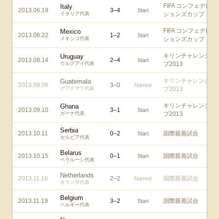
FIFA コンフェデレー
Italy
2013.06.19
3
–
4
Start
イタリア代表
ションズカップ
FIFA コンフェデレー
Mexico
2013.06.22
1
–
2
Start
メキシコ代表
ションズカップ
キリンチャレンジカ
Uruguay
2013.08.14
2
–
4
Start
ウルグアイ代表
プ2013
キリンチャレンジカ
Guatemala
2013.09.06
3
–
0
Named
グアテマラ代表
プ2013
キリンチャレンジカ
Ghana
2013.09.10
3
–
1
Start
ガーナ代表
プ2013
Serbia
2013.10.11
0
–
2
国際親善試合
Start
セルビア代表
Belarus
2013.10.15
0
–
1
国際親善試合
Start
ベラルーシ代表
Netherlands
2013.11.16
2
–
2
国際親善試合
Named
オランダ代表
Belgium
2013.11.19
3
–
2
国際親善試合
Start
ベルギー代表