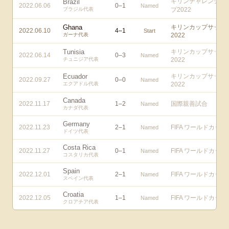
キリンチャレンジカ
Brazil
2022.06.06
0
–
1
Named
ブラジル代表
プ2022
Ghana
キリンカップサッカ
2022.06.10
4
–
1
Start
ガーナ代表
2022
Tunisia
キリンカップサッカ
2022.06.14
0
–
3
Named
チュニジア代表
2022
Ecuador
キリンカップサッカ
2022.09.27
0
–
0
Named
エクアドル代表
2022
Canada
2022.11.17
1
–
2
国際親善試合
Named
カナダ代表
Germany
2022.11.23
2
–
1
FIFA ワールドカップ
Named
ドイツ代表
Costa Rica
2022.11.27
0
–
1
FIFA ワールドカップ
Named
コスタリカ代表
Spain
2022.12.01
2
–
1
FIFA ワールドカップ
Named
スペイン代表
Croatia
2022.12.05
1
–
1
FIFA ワールドカップ
Named
クロアチア代表