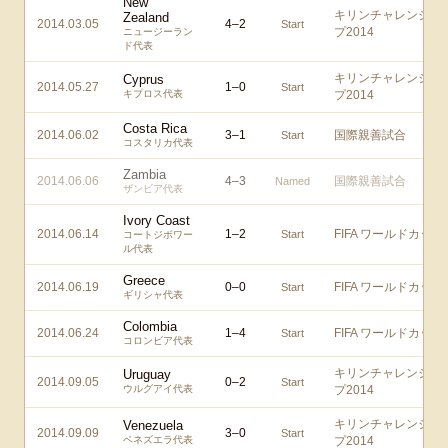
New
キリンチャレンジカ
Zealand
2014.03.05
4
–
2
Start
プ2014
ニュージーラン
ド代表
キリンチャレンジカ
Cyprus
2014.05.27
1
–
0
Start
キプロス代表
プ2014
Costa Rica
2014.06.02
3
–
1
国際親善試合
Start
コスタリカ代表
Zambia
2014.06.06
4
–
3
国際親善試合
Named
ザンビア代表
Ivory Coast
2014.06.14
1
–
2
FIFA ワールドカップ
Start
コートジボワー
ル代表
Greece
2014.06.19
0
–
0
FIFA ワールドカップ
Start
ギリシャ代表
Colombia
2014.06.24
1
–
4
FIFA ワールドカップ
Start
コロンビア代表
キリンチャレンジカ
Uruguay
2014.09.05
0
–
2
Start
ウルグアイ代表
プ2014
キリンチャレンジカ
Venezuela
2014.09.09
3
–
0
Start
ベネズエラ代表
プ2014