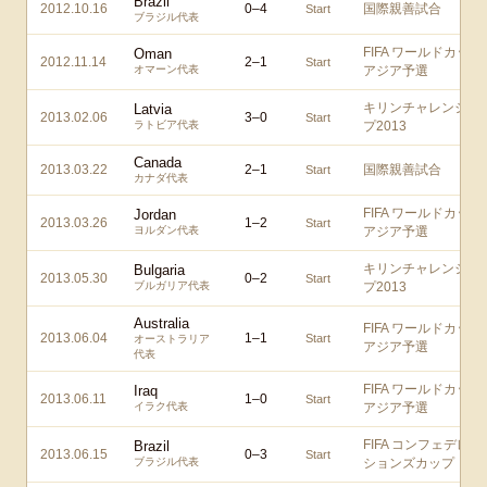
Brazil
2012.10.16
0
–
4
国際親善試合
Start
ブラジル代表
FIFA ワールドカップ
Oman
2012.11.14
2
–
1
Start
オマーン代表
アジア予選
キリンチャレンジカ
Latvia
2013.02.06
3
–
0
Start
ラトビア代表
プ2013
Canada
2013.03.22
2
–
1
国際親善試合
Start
カナダ代表
FIFA ワールドカップ
Jordan
2013.03.26
1
–
2
Start
ヨルダン代表
アジア予選
キリンチャレンジカ
Bulgaria
2013.05.30
0
–
2
Start
ブルガリア代表
プ2013
Australia
FIFA ワールドカップ
2013.06.04
1
–
1
Start
オーストラリア
アジア予選
代表
FIFA ワールドカップ
Iraq
2013.06.11
1
–
0
Start
イラク代表
アジア予選
FIFA コンフェデレー
Brazil
2013.06.15
0
–
3
Start
ブラジル代表
ションズカップ