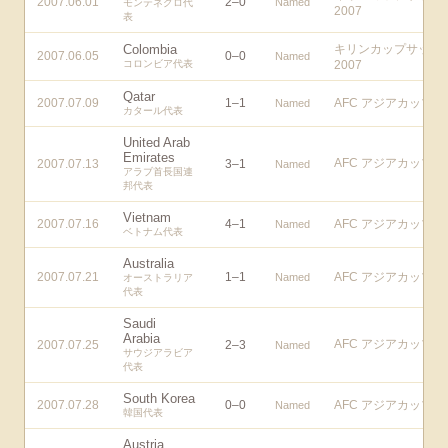
2007.06.01
2
–
0
Named
モンテネグロ代
2007
表
Colombia
キリンカップサッカ
2007.06.05
0
–
0
Named
コロンビア代表
2007
Qatar
2007.07.09
1
–
1
AFC アジアカップ
Named
カタール代表
United Arab
Emirates
AFC アジアカップ
2007.07.13
3
–
1
Named
アラブ首長国連
邦代表
Vietnam
2007.07.16
4
–
1
AFC アジアカップ
Named
ベトナム代表
Australia
2007.07.21
1
–
1
AFC アジアカップ
Named
オーストラリア
代表
Saudi
Arabia
AFC アジアカップ
2007.07.25
2
–
3
Named
サウジアラビア
代表
South Korea
2007.07.28
0
–
0
AFC アジアカップ
Named
韓国代表
Austria