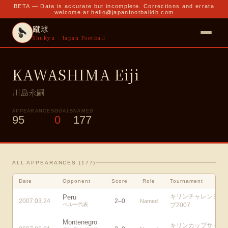
BETA — Data is accurate but incomplete. Corrections and errata
welcome at
hello@japanfootballdb.com
蹴球
Shukyu · Japan Football
KAWASHIMA Eiji
川島永嗣
APPEARANCES
GOALS
NAMED
95
0
177
ALL APPEARANCES (
177
)
Date
Opponent
Score
Role
Tournament
キリンチャレンジカ
Peru
2007.03.24
2
–
0
Named
ペルー代表
プ2007
Montenegro
キリンカップサッカ