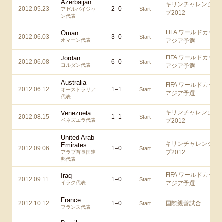
Azerbaijan
キリンチャレンジカ
2012.05.23
2
–
0
Start
アゼルバイジャ
プ2012
ン代表
FIFA ワールドカップ
Oman
2012.06.03
3
–
0
Start
オマーン代表
アジア予選
FIFA ワールドカップ
Jordan
2012.06.08
6
–
0
Start
ヨルダン代表
アジア予選
Australia
FIFA ワールドカップ
2012.06.12
1
–
1
Start
オーストラリア
アジア予選
代表
キリンチャレンジカ
Venezuela
2012.08.15
1
–
1
Start
ベネズエラ代表
プ2012
United Arab
キリンチャレンジカ
Emirates
2012.09.06
1
–
0
Start
プ2012
アラブ首長国連
邦代表
FIFA ワールドカップ
Iraq
2012.09.11
1
–
0
Start
イラク代表
アジア予選
France
2012.10.12
1
–
0
国際親善試合
Start
フランス代表