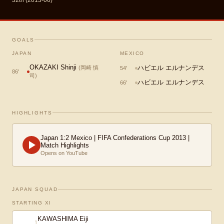
32th (2013-06)
GOALS
JAPAN
MEXICO
OKAZAKI Shinji
ハビエル エルナンデス
(
岡崎 慎
54
'
86
'
司
)
ハビエル エルナンデス
66
'
HIGHLIGHTS
Japan 1:2 Mexico | FIFA Confederations Cup 2013 |
Match Highlights
Opens on YouTube
JAPAN SQUAD
STARTING XI
KAWASHIMA Eiji
1