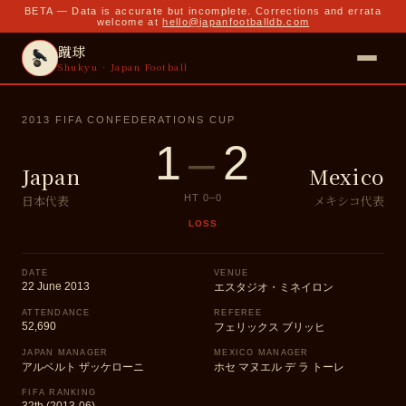
BETA — Data is accurate but incomplete. Corrections and errata
welcome at
hello@japanfootballdb.com
蹴球
Shukyu · Japan Football
2013 FIFA CONFEDERATIONS CUP
1
–
2
Japan
Mexico
日本代表
メキシコ代表
HT
0
–
0
LOSS
DATE
VENUE
22 June 2013
エスタジオ・ミネイロン
ATTENDANCE
REFEREE
52,690
フェリックス ブリッヒ
JAPAN MANAGER
MEXICO MANAGER
アルベルト ザッケローニ
ホセ マヌエル デ ラ トーレ
FIFA RANKING