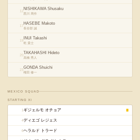
NISHIKAWA Shusaku
12
西川 周作
HASEBE Makoto
17
長谷部 誠
INUI Takashi
19
乾 貴士
TAKAHASHI Hideto
20
高橋 秀人
GONDA Shuichi
23
権田 修一
MEXICO
SQUAD
STARTING XI
ギジェルモ オチョア
1
ディエゴ レジェス
4
ヘラルド トラード
6