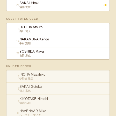
SAKAI Hiroki
21
↓
酒井 宏樹
SUBSTITUTES USED
UCHIDA Atsuto
6
↑
内田 篤人
NAKAMURA Kengo
14
↑
中村 憲剛
YOSHIDA Maya
22
↑
吉田 麻也
UNUSED BENCH
INOHA Masahiko
2
伊野波 雅彦
SAKAI Gotoku
3
酒井 高徳
KIYOTAKE Hiroshi
8
清武 弘嗣
HAVENAAR Mike
11
ハーフナー マイク