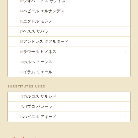
ジオバニ ドス サントス
10
↓
ハビエル エルナンデス
14
エクトル モレノ
15
ヘスス サバラ
17
アンドレス グアルダード
18
↓
ラウール ヒメネス
19
↓
ホルヘ トーレス
20
イラム ミエール
21
SUBSTITUTES USED
カルロス サルシド
3
↑
パブロ バレーラ
7
↑
ハビエル アキーノ
11
↑