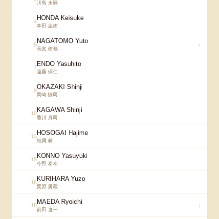
川島 永嗣
HONDA Keisuke
4
本田 圭佑
NAGATOMO Yuto
5
↓
長友 佑都
ENDO Yasuhito
7
遠藤 保仁
OKAZAKI Shinji
9
岡崎 慎司
KAGAWA Shinji
10
香川 真司
HOSOGAI Hajime
13
細貝 萌
KONNO Yasuyuki
15
今野 泰幸
KURIHARA Yuzo
16
栗原 勇蔵
MAEDA Ryoichi
18
↓
前田 遼一