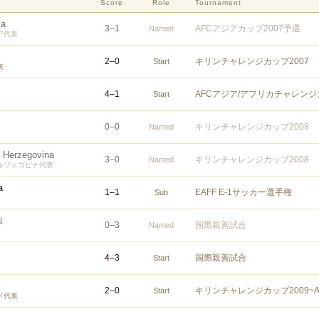
Score
Role
Tournament
ia
3
–
1
AFCアジアカップ2007予選
Named
ア代表
2
–
0
キリンチャレンジカップ2007
Start
表
4
–
1
AFCアジア/アフリカチャレンジカ
Start
0
–
0
キリンチャレンジカップ2008
Named
 Herzegovina
3
–
0
キリンチャレンジカップ2008
Named
ルツェゴビナ代表
a
1
–
1
EAFF E-1サッカー選手権
Sub
s
0
–
3
国際親善試合
Named
4
–
3
国際親善試合
Start
2
–
0
キリンチャレンジカップ2009~ALL
Start
ド代表