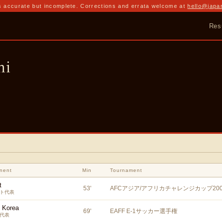
 accurate but incomplete. Corrections and errata welcome at
hello@japa
Res
hi
nent
Min
Tournament
t
53
'
AFCアジア/アフリカチャレンジカップ200
ト代表
h Korea
69
'
EAFF E-1サッカー選手権
代表