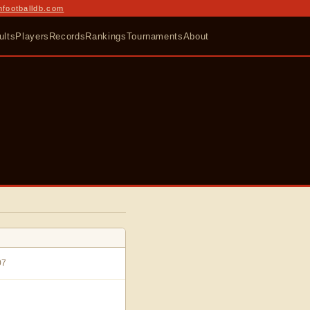
nfootballdb.com
ults
Players
Records
Rankings
Tournaments
About
7