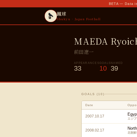
BETA — Data is
蹴球
Shukyu · Japan Football
MAEDA Ryoic
前田遼一
APPEARANCES
GOALS
NAMED
33
10
39
GOALS (
10
)
Date
Oppo
Egyp
2007.10.17
エジプ
Nort
2008.02.17
北朝鮮