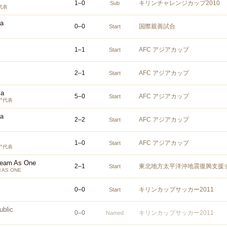
1
–
0
キリンチャレンジカップ2010
Sub
代表
ea
0
–
0
国際親善試合
Start
1
–
1
AFC アジアカップ
Start
2
–
1
AFC アジアカップ
Start
ia
5
–
0
AFC アジアカップ
Start
ア代表
ea
2
–
2
AFC アジアカップ
Start
1
–
0
AFC アジアカップ
Start
ア代表
Team As One
2
–
1
東北地方太平洋沖地震復興支援
Start
 AS ONE
0
–
0
キリンカップサッカー2011
Start
blic
0
–
0
キリンカップサッカー2011
Named