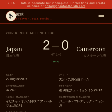
BETA — Data is accurate but incomplete. Corrections and errata
welcome at
hello@japanfootballdb.com
蹴球
Shukyu · Japan Football
2007 KIRIN CHALLENGE CUP
2
–
0
Japan
Cameroon
日本代表
カメルーン代表
HT
1
–
0
WIN
DATE
VENUE
22 August 2007
大分・九州石油ドーム
ATTENDANCE
REFEREE
37,240
崔 明龍(チェ・ミョンミン)/KOR
JAPAN MANAGER
CAMEROON MANAGER
イビチャ・オシム(ボスニア・ヘル
ジュール・フレデリック・ニョン
ツェゴビナ)
ガ