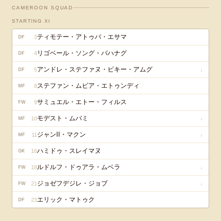
CAMEROON
SQUAD
STARTING XI
ティモテー・アトゥバ・エサマ
3
DF
リゴベール・ソング・バハナグ
4
DF
アンドレ・ステファヌ・ビキー・アムグ
5
↓
DF
ステファン・ムビア・エトゥンディ
8
MF
サミュエル・エトー・フィルス
9
FW
モデスト・ムバミ
10
↓
MF
ジャンII・マクン
11
↓
MF
ハミドゥ・スレイマヌ
16
GK
ルドルフ・ドゥアラ・ムベラ
18
↓
FW
ジョゼフデジレ・ジョブ
21
↓
FW
エリック・マトゥク
23
DF