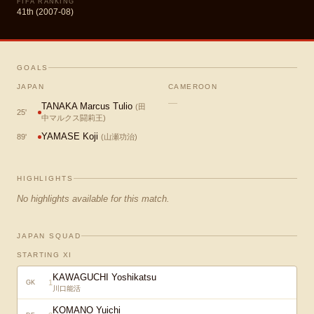
FIFA RANKING
41th (2007-08)
GOALS
JAPAN
CAMEROON
—
TANAKA Marcus Tulio
(
田
25
'
中マルクス闘莉王
)
YAMASE Koji
89
'
(
山瀬功治
)
HIGHLIGHTS
No highlights available for this match.
JAPAN SQUAD
STARTING XI
KAWAGUCHI Yoshikatsu
1
GK
川口能活
KOMANO Yuichi