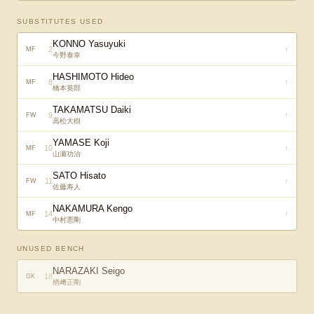
SUBSTITUTES USED
KONNO Yasuyuki
2
↑
MF
今野泰幸
HASHIMOTO Hideo
8
↑
MF
橋本英郎
TAKAMATSU Daiki
9
↑
FW
高松大樹
YAMASE Koji
10
↑
MF
山瀬功治
SATO Hisato
11
↑
FW
佐藤寿人
NAKAMURA Kengo
14
↑
MF
中村憲剛
UNUSED BENCH
NARAZAKI Seigo
18
GK
楢﨑正剛