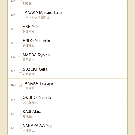
3
↓
DF
駒野友一
TANAKA Marcus Tulio
4
DF
田中マルクス闘莉王
ABE Yuki
6
MF
阿部勇樹
ENDO Yasuhito
7
↓
MF
遠藤保仁
MAEDA Ryoichi
12
↓
FW
前田遼一
SUZUKI Keita
13
↓
MF
鈴木啓太
TANAKA Tatsuya
15
↓
FW
田中達也
OKUBO Yoshito
16
↓
MF
大久保嘉人
KAJI Akira
21
DF
加地亮
NAKAZAWA Yuji
22
DF
中澤佑二