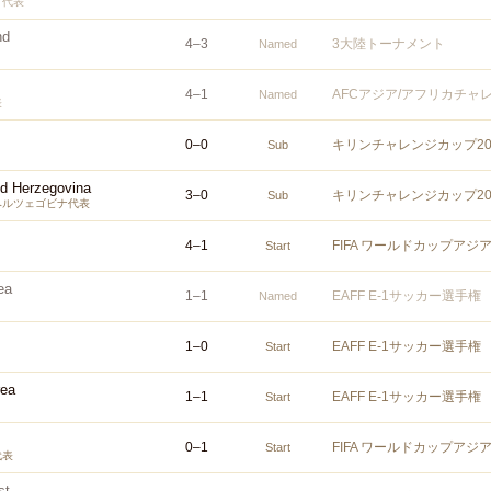
ア代表
nd
4
–
3
3大陸トーナメント
Named
4
–
1
AFCアジア/アフリカチャレ
Named
表
0
–
0
キリンチャレンジカップ20
Sub
d Herzegovina
3
–
0
キリンチャレンジカップ20
Sub
ヘルツェゴビナ代表
4
–
1
FIFA ワールドカップアジ
Start
ea
1
–
1
EAFF E-1サッカー選手権
Named
1
–
0
EAFF E-1サッカー選手権
Start
rea
1
–
1
EAFF E-1サッカー選手権
Start
0
–
1
FIFA ワールドカップアジ
Start
代表
st