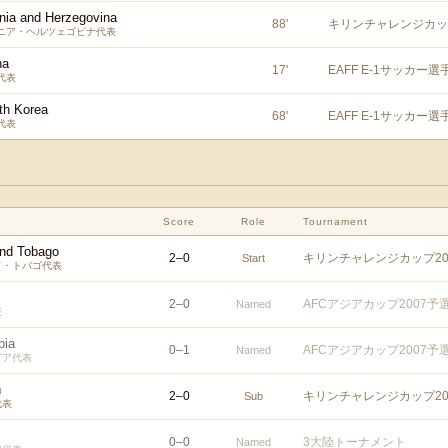
nia and Herzegovina
88
'
キリンチャレンジカップ
ニア・ヘルツェゴビナ代表
na
17
'
EAFF E-1サッカー選
代表
th Korea
68
'
EAFF E-1サッカー選
代表
Score
Role
Tournament
and Tobago
2
–
0
キリンチャレンジカップ20
Start
ド・トバゴ代表
2
–
0
AFCアジアカップ2007予
Named
表
bia
0
–
1
AFCアジアカップ2007予
Named
ビア代表
n
2
–
0
キリンチャレンジカップ20
Sub
代表
0
–
0
3大陸トーナメント
Named