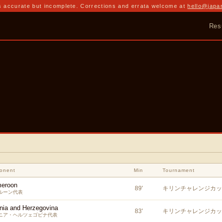
 accurate but incomplete. Corrections and errata welcome at
hello@japa
Res
onent
Min
Tournament
eroon
89
'
キリンチャレンジカップ
ルーン代表
nia and Herzegovina
83
'
キリンチャレンジカップ
ニア・ヘルツェゴビナ代表