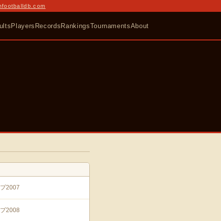
nfootballdb.com
ults
Players
Records
Rankings
Tournaments
About
2007
2008