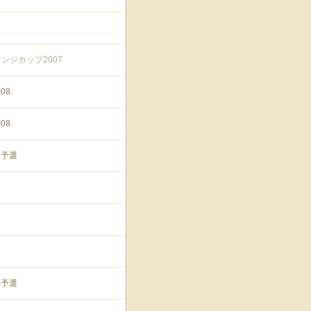
ンジカップ2007
08
08
ア予選
ア予選