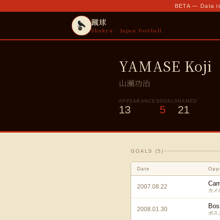
BETA — Data is
蹴球
Shukyu · Japan Football
YAMASE Koji
山瀬功治
APPEARANCES
GOALS
NAMED
13
5
21
GOALS (
5
)
Date
Opp
Cam
2007.08.22
カメ
Bos
2008.01.30
ボス