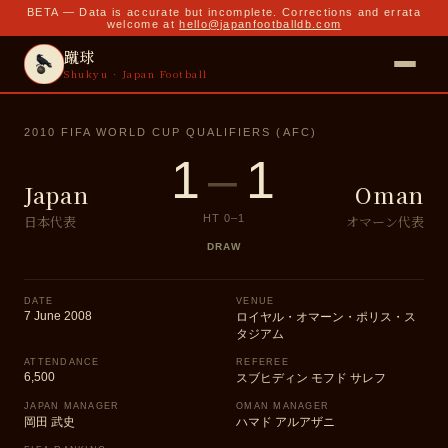
BETA — Data is accurate but incomplete. Corrections and errata
welcome at
hello@japanfootballdb.com
蹴球
Shukyu · Japan Football
2010 FIFA WORLD CUP QUALIFIERS (AFC)
1
–
1
Japan
Oman
日本代表
オマーン代表
HT
0
–
1
DRAW
DATE
VENUE
7 June 2008
ロイヤル・オマーン・ポリス・ス
タジアム
ATTENDANCE
REFEREE
6,500
スブヒディン モフド サレフ
JAPAN MANAGER
OMAN MANAGER
岡田 武史
ハマド アルアザニ