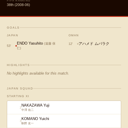
FIFA RANKING
38th (2008-06)
GOALS
JAPAN
OMAN
ENDO Yasuhito
アハメド ムバラク
(
遠藤 保
12
'
53
'
仁
)
HIGHLIGHTS
No highlights available for this match.
JAPAN SQUAD
STARTING XI
NAKAZAWA Yuji
2
中澤 佑二
KOMANO Yuichi
3
駒野 友一