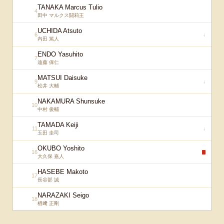
TANAKA Marcus Tulio
4
田中 マルクス闘莉王
UCHIDA Atsuto
6
↓
内田 篤人
ENDO Yasuhito
7
遠藤 保仁
MATSUI Daisuke
9
↓
松井 大輔
NAKAMURA Shunsuke
10
中村 俊輔
TAMADA Keiji
11
↓
玉田 圭司
OKUBO Yoshito
16
大久保 嘉人
HASEBE Makoto
17
長谷部 誠
NARAZAKI Seigo
18
楢﨑 正剛