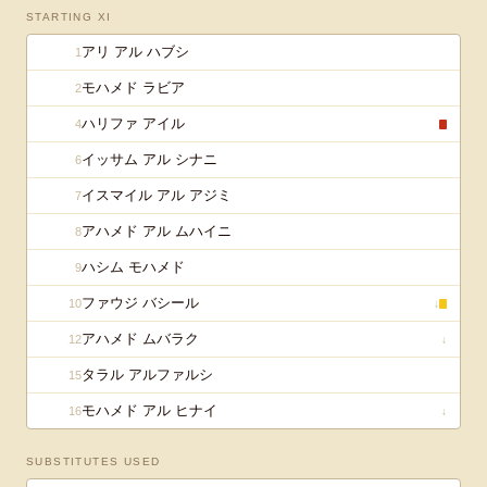
STARTING XI
アリ アル ハブシ
1
モハメド ラビア
2
ハリファ アイル
4
イッサム アル シナニ
6
イスマイル アル アジミ
7
アハメド アル ムハイニ
8
ハシム モハメド
9
ファウジ バシール
10
↓
アハメド ムバラク
12
↓
タラル アルファルシ
15
モハメド アル ヒナイ
16
↓
SUBSTITUTES USED