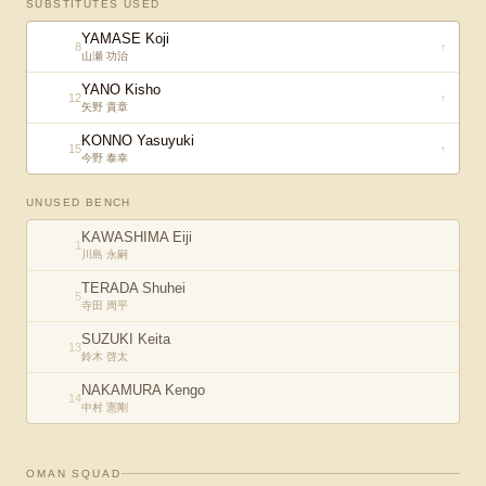
SUBSTITUTES USED
YAMASE Koji
8
↑
山瀬 功治
YANO Kisho
12
↑
矢野 貴章
KONNO Yasuyuki
15
↑
今野 泰幸
UNUSED BENCH
KAWASHIMA Eiji
1
川島 永嗣
TERADA Shuhei
5
寺田 周平
SUZUKI Keita
13
鈴木 啓太
NAKAMURA Kengo
14
中村 憲剛
OMAN
SQUAD