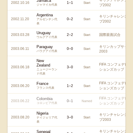
キリンチャレンジカ
Jamaica
2002.10.16
1
–
1
Start
ジャマイカ代表
プ2002
Argentina
キリンチャレンジカ
2002.11.20
0
–
2
Start
アルゼンチン代
プ2002
表
Uruguay
2003.03.28
2
–
2
国際親善試合
Start
ウルグアイ代表
Paraguay
キリンカップサッカ
2003.06.11
0
–
0
Start
パラグアイ代表
2003
New
FIFA コンフェデレー
Zealand
2003.06.18
3
–
0
Start
ションズカップ
ニュージーラン
ド代表
FIFA コンフェデレー
France
2003.06.20
1
–
2
Start
フランス代表
ションズカップ
FIFA コンフェデレー
Colombia
2003.06.22
0
–
1
Named
コロンビア代表
ションズカップ
Nigeria
キリンチャレンジカ
2003.08.20
3
–
0
Start
ナイジェリア代
プ2003
表
キリンチャレンジカ
Senegal