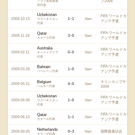
プ2008
アラブ首長国連
邦代表
Uzbekistan
FIFA ワールドカップ
2008.10.15
1
–
1
Start
ウズベキスタン
アジア予選
代表
FIFA ワールドカップ
Qatar
2008.11.19
3
–
0
Start
カタール代表
アジア予選
Australia
FIFA ワールドカップ
2009.02.11
0
–
0
Start
オーストラリア
アジア予選
代表
FIFA ワールドカップ
Bahrain
2009.03.28
1
–
0
Start
バーレーン代表
アジア予選
Belgium
キリンカップサッカ
2009.05.31
4
–
0
Start
ベルギー代表
2009
Uzbekistan
FIFA ワールドカップ
2009.06.06
1
–
0
Start
ウズベキスタン
アジア予選
代表
FIFA ワールドカップ
Qatar
2009.06.10
1
–
1
Start
カタール代表
アジア予選
Netherlands
2009.09.05
0
–
3
国際親善試合
Start
オランダ代表