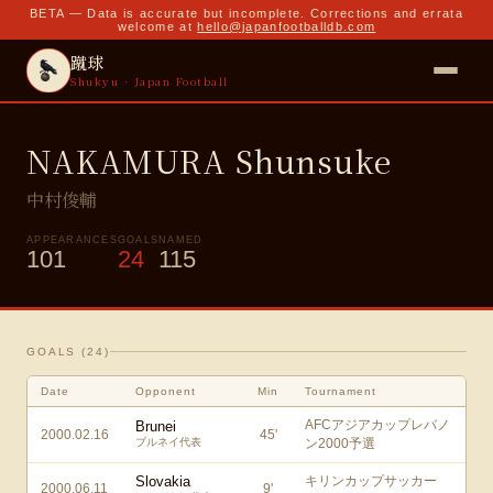
BETA — Data is accurate but incomplete. Corrections and errata
welcome at
hello@japanfootballdb.com
蹴球
Shukyu · Japan Football
NAKAMURA Shunsuke
中村俊輔
APPEARANCES
GOALS
NAMED
101
24
115
GOALS (
24
)
Date
Opponent
Min
Tournament
AFCアジアカップレバノ
Brunei
2000.02.16
45
'
ブルネイ代表
ン2000予選
Slovakia
キリンカップサッカー
2000.06.11
9
'