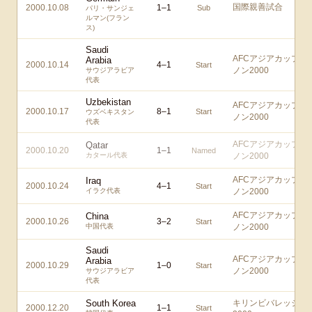
国際親善試合
2000.10.08
1
–
1
Sub
パリ・サンジェ
ルマン(フラン
ス)
Saudi
AFCアジアカップレ
Arabia
2000.10.14
4
–
1
Start
ノン2000
サウジアラビア
代表
Uzbekistan
AFCアジアカップレ
2000.10.17
8
–
1
Start
ウズベキスタン
ノン2000
代表
AFCアジアカップレ
Qatar
2000.10.20
1
–
1
Named
カタール代表
ノン2000
AFCアジアカップレ
Iraq
2000.10.24
4
–
1
Start
イラク代表
ノン2000
AFCアジアカップレ
China
2000.10.26
3
–
2
Start
中国代表
ノン2000
Saudi
AFCアジアカップレ
Arabia
2000.10.29
1
–
0
Start
ノン2000
サウジアラビア
代表
South Korea
キリンビバレッジ
2000.12.20
1
–
1
Start