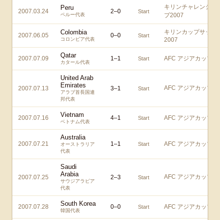
キリンチャレンジカ
Peru
2007.03.24
2
–
0
Start
ペルー代表
プ2007
Colombia
キリンカップサッカ
2007.06.05
0
–
0
Start
コロンビア代表
2007
Qatar
2007.07.09
1
–
1
AFC アジアカップ
Start
カタール代表
United Arab
Emirates
AFC アジアカップ
2007.07.13
3
–
1
Start
アラブ首長国連
邦代表
Vietnam
2007.07.16
4
–
1
AFC アジアカップ
Start
ベトナム代表
Australia
2007.07.21
1
–
1
AFC アジアカップ
Start
オーストラリア
代表
Saudi
Arabia
AFC アジアカップ
2007.07.25
2
–
3
Start
サウジアラビア
代表
South Korea
2007.07.28
0
–
0
AFC アジアカップ
Start
韓国代表