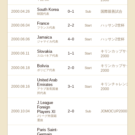
2000
South Korea
2000.04.26
0
–
1
国際親善試合
Sub
韓国代表
France
2000.06.04
2
–
2
ハッサン2世杯
Start
フランス代表
Jamaica
2000.06.06
4
–
0
ハッサン2世杯
Start
ジャマイカ代表
Slovakia
キリンカップサッカ
2000.06.11
1
–
1
Start
スロバキア代表
2000
Bolivia
キリンカップサッカ
2000.06.18
2
–
0
Start
ボリビア代表
2000
United Arab
キリンチャレンジ
Emirates
2000.08.16
3
–
1
Start
2000
アラブ首長国連
邦代表
J.League
Foreign
2000.10.04
2
–
0
JOMOCUP2000
Players XI
Sub
Jリーグ外国籍
選抜
Paris Saint-
Germain