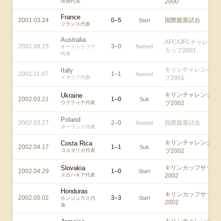
韓国代表
2000
France
2001.03.24
0
–
5
国際親善試合
Start
フランス代表
Australia
AFC/OFCチャレンジ
2001.08.15
3
–
0
Named
オーストラリア
カップ2001
代表
キリンチャレンジカ
Italy
2001.11.07
1
–
1
Named
イタリア代表
プ2001
キリンチャレンジカ
Ukraine
2002.03.21
1
–
0
Sub
ウクライナ代表
プ2002
Poland
2002.03.27
2
–
0
国際親善試合
Named
ポーランド代表
キリンチャレンジカ
Costa Rica
2002.04.17
1
–
1
Sub
コスタリカ代表
プ2002
Slovakia
キリンカップサッカ
2002.04.29
1
–
0
Start
スロバキア代表
2002
Honduras
キリンカップサッカ
2002.05.02
3
–
3
Start
ホンジュラス代
2002
表