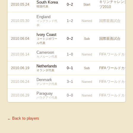
キリンチャレンジカ
South Korea
2010.05.24
0
–
2
Start
韓国代表
プ2010
England
2010.05.30
1
–
2
国際親善試合
Named
イングランド代
表
Ivory Coast
2010.06.04
0
–
2
国際親善試合
Sub
コートジボワー
ル代表
Cameroon
2010.06.14
1
–
0
FIFA ワールドカップ
Named
カメルーン代表
Netherlands
2010.06.19
0
–
1
FIFA ワールドカップ
Sub
オランダ代表
Denmark
2010.06.24
3
–
1
FIFA ワールドカップ
Named
デンマーク代表
Paraguay
2010.06.29
0
–
0
FIFA ワールドカップ
Named
パラグアイ代表
← Back to players