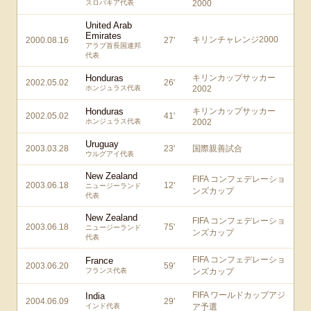
スロバキア代表
2000
United Arab
Emirates
キリンチャレンジ2000
2000.08.16
27
'
アラブ首長国連邦
代表
Honduras
キリンカップサッカー
2002.05.02
26
'
ホンジュラス代表
2002
Honduras
キリンカップサッカー
2002.05.02
41
'
ホンジュラス代表
2002
Uruguay
2003.03.28
23
'
国際親善試合
ウルグアイ代表
New Zealand
FIFA コンフェデレーショ
2003.06.18
12
'
ニュージーランド
ンズカップ
代表
New Zealand
FIFA コンフェデレーショ
2003.06.18
75
'
ニュージーランド
ンズカップ
代表
FIFA コンフェデレーショ
France
2003.06.20
59
'
フランス代表
ンズカップ
FIFA ワールドカップアジ
India
2004.06.09
29
'
インド代表
ア予選