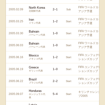
FIFA ワールドカップ
North Korea
2005.02.09
2
–
1
Sub
北朝鮮代表
アジア予選
FIFA ワールドカップ
Iran
2005.03.25
1
–
2
Start
イラン代表
アジア予選
FIFA ワールドカップ
Bahrain
2005.03.30
1
–
0
Start
バーレーン代表
アジア予選
FIFA ワールドカップ
Bahrain
2005.06.03
1
–
0
Start
バーレーン代表
アジア予選
FIFA コンフェデレー
Mexico
2005.06.16
1
–
2
Start
メキシコ代表
ションズカップ
FIFA コンフェデレー
Greece
2005.06.19
1
–
0
Start
ギリシャ代表
ションズカップ
FIFA コンフェデレー
Brazil
2005.06.22
2
–
2
Start
ブラジル代表
ションズカップ
Honduras
キリンチャレンジカ
2005.09.07
5
–
4
Start
ホンジュラス代
プ2005
表
Latvia