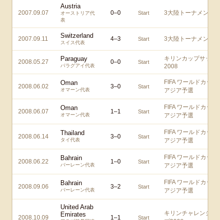
Austria
2007.09.07
0
–
0
3大陸トーナメント
Start
オーストリア代
表
Switzerland
2007.09.11
4
–
3
3大陸トーナメント
Start
スイス代表
Paraguay
キリンカップサッカ
2008.05.27
0
–
0
Start
パラグアイ代表
2008
FIFA ワールドカップ
Oman
2008.06.02
3
–
0
Start
オマーン代表
アジア予選
FIFA ワールドカップ
Oman
2008.06.07
1
–
1
Start
オマーン代表
アジア予選
FIFA ワールドカップ
Thailand
2008.06.14
3
–
0
Start
タイ代表
アジア予選
FIFA ワールドカップ
Bahrain
2008.06.22
1
–
0
Start
バーレーン代表
アジア予選
FIFA ワールドカップ
Bahrain
2008.09.06
3
–
2
Start
バーレーン代表
アジア予選
United Arab
キリンチャレンジカ
Emirates
2008.10.09
1
–
1
Start