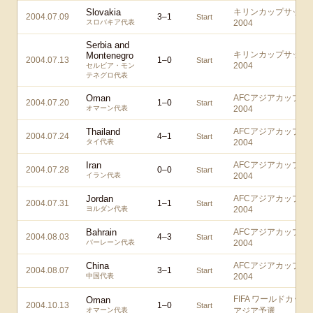
Slovakia
キリンカップサッカ
2004.07.09
3
–
1
Start
スロバキア代表
2004
Serbia and
キリンカップサッカ
Montenegro
2004.07.13
1
–
0
Start
2004
セルビア・モン
テネグロ代表
Oman
AFCアジアカップ中
2004.07.20
1
–
0
Start
オマーン代表
2004
Thailand
AFCアジアカップ中
2004.07.24
4
–
1
Start
タイ代表
2004
Iran
AFCアジアカップ中
2004.07.28
0
–
0
Start
イラン代表
2004
Jordan
AFCアジアカップ中
2004.07.31
1
–
1
Start
ヨルダン代表
2004
Bahrain
AFCアジアカップ中
2004.08.03
4
–
3
Start
バーレーン代表
2004
China
AFCアジアカップ中
2004.08.07
3
–
1
Start
中国代表
2004
FIFA ワールドカップ
Oman
2004.10.13
1
–
0
Start
オマーン代表
アジア予選