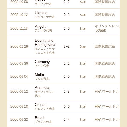
2005.10.08
2
–
2
国際親善試合
Start
ラトビア代表
Ukraine
2005.10.12
0
–
1
国際親善試合
Start
ウクライナ代表
キリンチャレンジカ
Angola
2005.11.16
1
–
0
Start
アンゴラ代表
プ2005
Bosnia and
Herzegovina
国際親善試合
2006.02.28
2
–
2
Start
ボスニア・ヘル
ツェゴビナ代表
Germany
2006.05.30
2
–
2
国際親善試合
Start
ドイツ代表
Malta
2006.06.04
1
–
0
国際親善試合
Start
マルタ代表
Australia
2006.06.12
1
–
3
FIFA ワールドカップ
Start
オーストラリア
代表
Croatia
2006.06.18
0
–
0
FIFA ワールドカップ
Start
クロアチア代表
Brazil
2006.06.22
1
–
4
FIFA ワールドカップ
Start
ブラジル代表