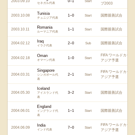
2003.09.10
0
–
1
Start
セネガル代表
プ2003
Tunisia
2003.10.08
1
–
0
国際親善試合
Start
チュニジア代表
Romania
2003.10.11
1
–
1
国際親善試合
Start
ルーマニア代表
Iraq
2004.02.12
2
–
0
国際親善試合
Sub
イラク代表
FIFA ワールドカップ
Oman
2004.02.18
1
–
0
Start
オマーン代表
アジア予選
Singapore
FIFA ワールドカップ
2004.03.31
2
–
1
Start
シンガポール代
アジア予選
表
Iceland
2004.05.30
3
–
2
国際親善試合
Start
アイスランド代
表
England
2004.06.01
1
–
1
国際親善試合
Start
イングランド代
表
FIFA ワールドカップ
India
2004.06.09
7
–
0
Start
インド代表
アジア予選