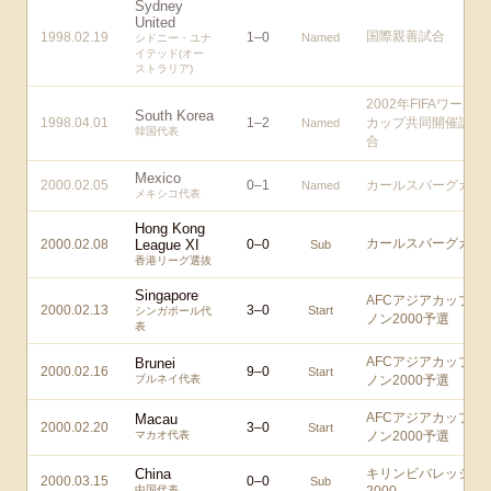
Sydney
United
国際親善試合
1998.02.19
1
–
0
Named
シドニー・ユナ
イテッド(オー
ストラリア)
2002年FIFAワールド
South Korea
1998.04.01
1
–
2
カップ共同開催記念
Named
韓国代表
合
Mexico
2000.02.05
0
–
1
カールスバーグカッ
Named
メキシコ代表
Hong Kong
カールスバーグカッ
2000.02.08
League XI
0
–
0
Sub
香港リーグ選抜
Singapore
AFCアジアカップレ
2000.02.13
3
–
0
Start
シンガポール代
ノン2000予選
表
AFCアジアカップレ
Brunei
2000.02.16
9
–
0
Start
ブルネイ代表
ノン2000予選
AFCアジアカップレ
Macau
2000.02.20
3
–
0
Start
マカオ代表
ノン2000予選
China
キリンビバレッジ
2000.03.15
0
–
0
Sub
中国代表