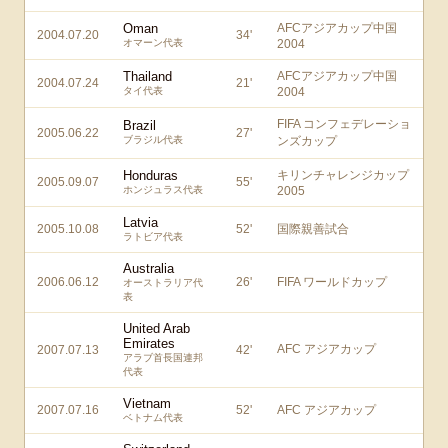
Oman
AFCアジアカップ中国
2004.07.20
34
'
オマーン代表
2004
Thailand
AFCアジアカップ中国
2004.07.24
21
'
タイ代表
2004
FIFA コンフェデレーショ
Brazil
2005.06.22
27
'
ブラジル代表
ンズカップ
Honduras
キリンチャレンジカップ
2005.09.07
55
'
ホンジュラス代表
2005
Latvia
2005.10.08
52
'
国際親善試合
ラトビア代表
Australia
2006.06.12
26
'
FIFA ワールドカップ
オーストラリア代
表
United Arab
Emirates
AFC アジアカップ
2007.07.13
42
'
アラブ首長国連邦
代表
Vietnam
2007.07.16
52
'
AFC アジアカップ
ベトナム代表