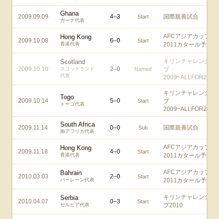
Ghana
2009.09.09
4
–
3
国際親善試合
Start
ガーナ代表
AFCアジアカップ
Hong Kong
2009.10.08
6
–
0
Start
香港代表
2011カタール予選
キリンチャレンジカ
Scotland
2009.10.10
2
–
0
スコットランド
Named
プ
代表
2009~ALLFOR2010!
キリンチャレンジカ
Togo
2009.10.14
5
–
0
Start
プ
トーゴ代表
2009~ALLFOR2010!
South Africa
2009.11.14
0
–
0
国際親善試合
Sub
南アフリカ代表
AFCアジアカップ
Hong Kong
2009.11.18
4
–
0
Start
香港代表
2011カタール予選
AFCアジアカップ
Bahrain
2010.03.03
2
–
0
Start
バーレーン代表
2011カタール予選
キリンチャレンジカ
Serbia
2010.04.07
0
–
3
Start
セルビア代表
プ2010