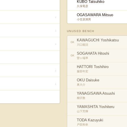
KUBO Tatsuhiko
久保竜彦
OGASAWARA Mitsuo
↓
小笠原満男
↓
UNUSED BENCH
KAWAGUCHI Yoshikatsu
GK
↓
川口能活
SOGAHATA Hitoshi
GK
曽ヶ端準
HATTORI Toshihiro
↓
服部年宏
OKU Daisuke
↓
奥大介
YANAGISAWA Atsushi
柳沢敦
YAMASHITA Yoshiteru
山下芳輝
TODA Kazuyuki
戸田和幸