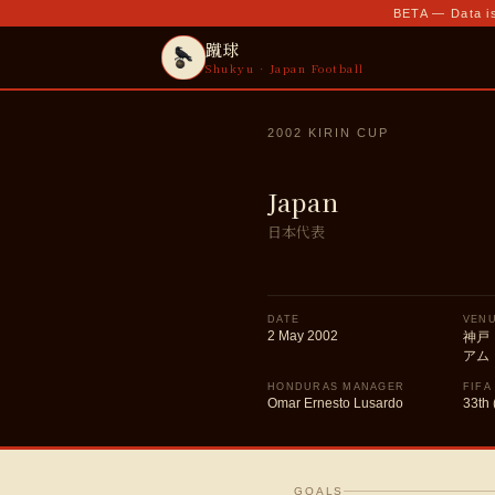
BETA — Data is
蹴球
Shukyu · Japan Football
2002 KIRIN CUP
Japan
日本代表
DATE
VEN
2 May 2002
神戸
アム
HONDURAS MANAGER
FIFA
Omar Ernesto Lusardo
33th 
GOALS