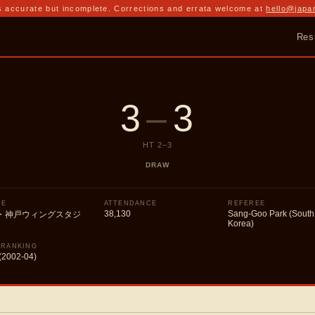
 accurate but incomplete. Corrections and errata welcome at
hello@japa
Res
3
–
3
HT
2
–
3
DRAW
UE
ATTENDANCE
REFEREE
38,130
Sang-Goo Park (South
・神戸ウィングスタジ
Korea)
 RANKING
(2002-04)