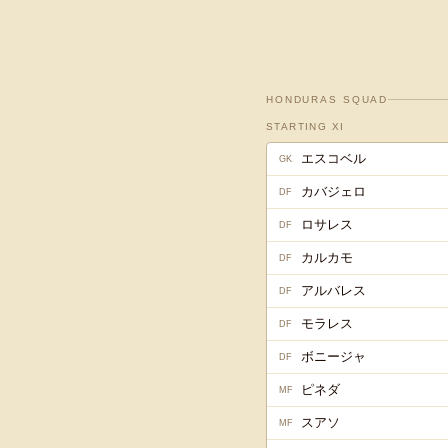
HONDURAS
SQUAD
STARTING XI
エスコベル
GK
カバジェロ
DF
ロサレス
DF
カルカモ
DF
アルバレス
DF
モラレス
DF
ボニージャ
DF
ピネダ
MF
スアソ
MF