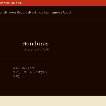
nfootballdb.com
ults
Players
Records
Rankings
Tournaments
About
Honduras
ホンジュラス代表
JAPAN MANAGER
フィリップ・トルシエ(フラ
ンス)