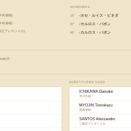
HONDURAS
ホセ・ルイス・ピネダ
中村俊輔
)
15
'
中村俊輔
)
カルロス・パボン
27
'
都主アレサンドロ
)
カルロス・パボン
45
'
 match.
SUBSTITUTES USED
ICHIKAWA Daisuke
市川大祐
MYOJIN Tomokazu
明神智和
SANTOS Alessandro
三都主アレサンドロ