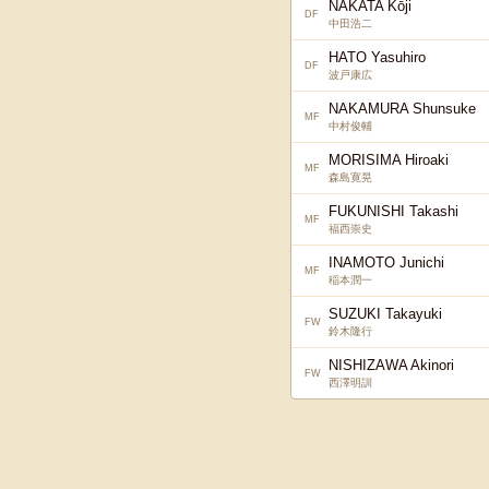
NAKATA Kōji
DF
中田浩二
HATO Yasuhiro
DF
波戸康広
NAKAMURA Shunsuke
MF
中村俊輔
MORISIMA Hiroaki
MF
森島寛晃
FUKUNISHI Takashi
MF
福西崇史
INAMOTO Junichi
MF
稲本潤一
SUZUKI Takayuki
FW
鈴木隆行
NISHIZAWA Akinori
FW
西澤明訓