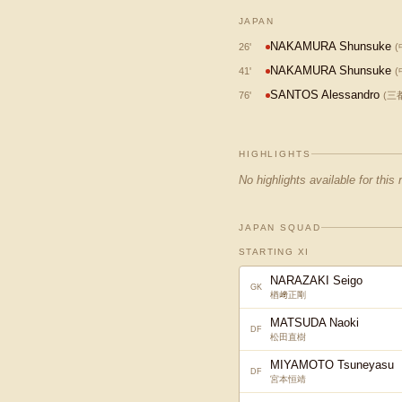
JAPAN
NAKAMURA Shunsuke
26
'
(
NAKAMURA Shunsuke
41
'
(
SANTOS Alessandro
76
'
(
三
HIGHLIGHTS
No highlights available for this
JAPAN SQUAD
STARTING XI
NARAZAKI Seigo
GK
楢﨑正剛
MATSUDA Naoki
DF
松田直樹
MIYAMOTO Tsuneyasu
DF
宮本恒靖