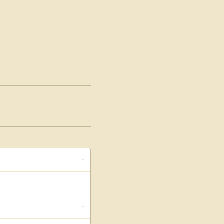
↑
↑
↑