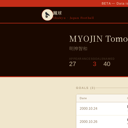
BETA — Data is
蹴球
Shukyu · Japan Football
MYOJIN Tomo
明神智和
APPEARANCES
GOALS
NAMED
27
3
40
GOALS (
3
)
Date
2000.10.24
2000.10.26