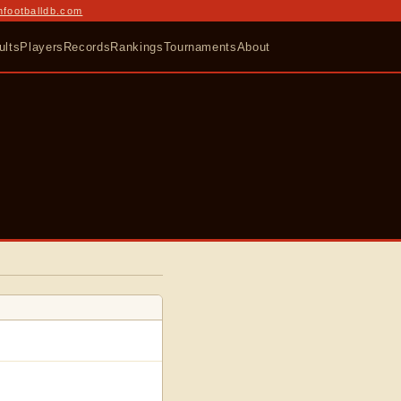
nfootballdb.com
ults
Players
Records
Rankings
Tournaments
About