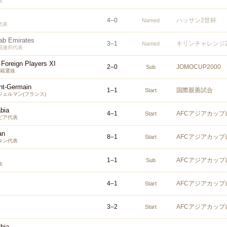
表
4
–
0
ハッサン2世杯
Named
代表
rab Emirates
3
–
1
キリンチャレンジ2
Named
国連邦代表
Foreign Players XI
2
–
0
JOMOCUP2000
Sub
国籍選抜
int-Germain
1
–
1
国際親善試合
Start
ェルマン(フランス)
bia
4
–
1
AFCアジアカップ
Start
ビア代表
an
8
–
1
AFCアジアカップ
Start
タン代表
1
–
1
AFCアジアカップ
Sub
表
4
–
1
AFCアジアカップ
Start
3
–
2
AFCアジアカップ
Start
bia