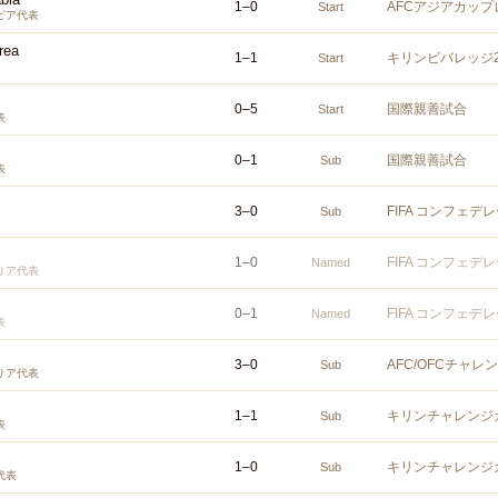
1
–
0
AFCアジアカップ
Start
ビア代表
rea
1
–
1
キリンビバレッジ2
Start
0
–
5
国際親善試合
Start
表
0
–
1
国際親善試合
Sub
表
3
–
0
FIFA コンフェ
Sub
1
–
0
FIFA コンフェ
Named
リア代表
0
–
1
FIFA コンフェ
Named
表
3
–
0
AFC/OFCチャレ
Sub
リア代表
1
–
1
キリンチャレンジカ
Sub
表
1
–
0
キリンチャレンジカ
Sub
代表