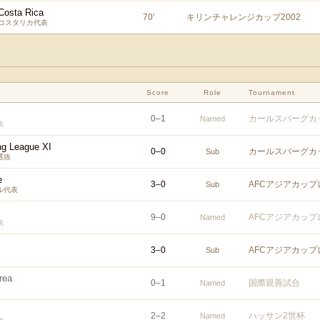
Costa Rica
70
'
キリンチャレンジカップ2002
コスタリカ代表
Score
Role
Tournament
0
–
1
カールスバーグカ
Named
表
g League XI
0
–
0
カールスバーグカ
Sub
選抜
e
3
–
0
AFCアジアカップ
Sub
ル代表
9
–
0
AFCアジアカップ
Named
表
3
–
0
AFCアジアカップ
Sub
rea
0
–
1
国際親善試合
Named
2
–
2
ハッサン2世杯
Named