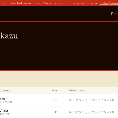
 accurate but incomplete. Corrections and errata welcome at
hello@japa
Res
kazu
Opponent
Min
Tournament
Iraq
62
'
AFCアジアカップレバノン2000
イラク代表
China
61
'
AFCアジアカップレバノン2000
中国代表