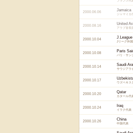
フランス代
Jamaica
2000.06.06
ジャマイカ
United A
2000.08.16
アラブ首長
J.League 
2000.10.04
Jリーグ外
Paris Sa
2000.10.08
パリ・サンジ
Saudi Ara
2000.10.14
サウジアラ
Uzbekist
2000.10.17
ウズベキス
Qatar
2000.10.20
カタール代
Iraq
2000.10.24
イラク代表
China
2000.10.26
中国代表
Saudi Ara