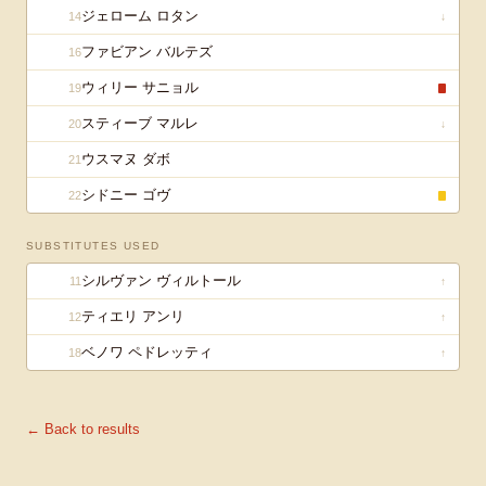
ジェローム ロタン
14
↓
ファビアン バルテズ
16
ウィリー サニョル
19
スティーブ マルレ
20
↓
ウスマヌ ダボ
21
シドニー ゴヴ
22
SUBSTITUTES USED
シルヴァン ヴィルトール
11
↑
ティエリ アンリ
12
↑
ベノワ ペドレッティ
18
↑
← Back to results