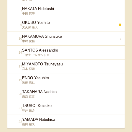
NAKATA Hidetoshi
7
中田 英寿
OKUBO Yoshito
9
大久保 嘉人
NAKAMURA Shunsuke
10
↓
中村 俊輔
SANTOS Alessandro
14
三都主 アレサンドロ
MIYAMOTO Tsuneyasu
17
宮本 恒靖
ENDO Yasuhito
19
遠藤 保仁
TAKAHARA Naohiro
20
高原 直泰
TSUBOI Keisuke
21
坪井 慶介
YAMADA Nobuhisa
22
山田 暢久