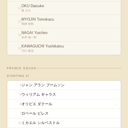
OKU Daisuke
13
奥 大介
MYOJIN Tomokazu
15
明神 智和
NAGAI Yuichiro
18
永井 雄一郎
KAWAGUCHI Yoshikatsu
23
川口 能活
FRANCE
SQUAD
STARTING XI
ジャン アラン ブームソン
4
ウィリアム ギャラス
5
オリビエ ダクール
6
↓
ロベール ピレス
7
ミカエル シルベストル
13