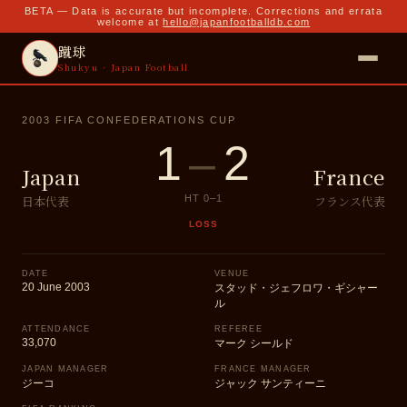
BETA — Data is accurate but incomplete. Corrections and errata
welcome at
hello@japanfootballdb.com
蹴球
Shukyu · Japan Football
2003 FIFA CONFEDERATIONS CUP
1
–
2
Japan
France
日本代表
フランス代表
HT
0
–
1
LOSS
DATE
VENUE
20 June 2003
スタッド・ジェフロワ・ギシャー
ル
ATTENDANCE
REFEREE
33,070
マーク シールド
JAPAN MANAGER
FRANCE MANAGER
ジーコ
ジャック サンティーニ