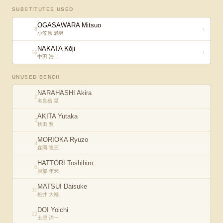
SUBSTITUTES USED
OGASAWARA Mitsuo
8
↑
小笠原 満男
NAKATA Kōji
16
↑
中田 浩二
UNUSED BENCH
NARAHASHI Akira
2
名良橋 晃
AKITA Yutaka
3
秋田 豊
MORIOKA Ryuzo
4
森岡 隆三
HATTORI Toshihiro
6
服部 年宏
MATSUI Daisuke
11
松井 大輔
DOI Yoichi
12
土肥 洋一