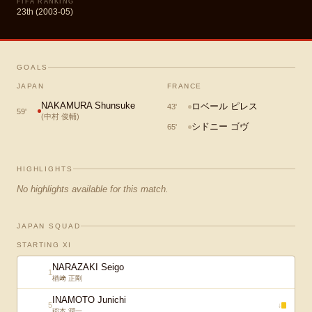
FIFA RANKING
23th (2003-05)
GOALS
JAPAN
FRANCE
NAKAMURA Shunsuke
ロベール ピレス
43
'
59
'
(
中村 俊輔
)
シドニー ゴヴ
65
'
HIGHLIGHTS
No highlights available for this match.
JAPAN SQUAD
STARTING XI
NARAZAKI Seigo
1
楢﨑 正剛
INAMOTO Junichi
5
↓
稲本 潤一