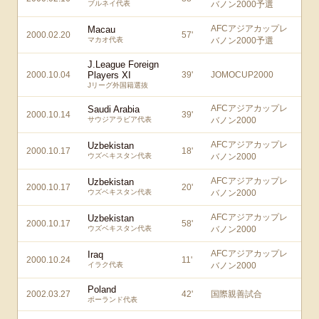
ブルネイ代表
バノン2000予選
AFCアジアカップレ
Macau
2000.02.20
57
'
マカオ代表
バノン2000予選
J.League Foreign
2000.10.04
Players XI
39
'
JOMOCUP2000
Jリーグ外国籍選抜
AFCアジアカップレ
Saudi Arabia
2000.10.14
39
'
サウジアラビア代表
バノン2000
AFCアジアカップレ
Uzbekistan
2000.10.17
18
'
ウズベキスタン代表
バノン2000
AFCアジアカップレ
Uzbekistan
2000.10.17
20
'
ウズベキスタン代表
バノン2000
AFCアジアカップレ
Uzbekistan
2000.10.17
58
'
ウズベキスタン代表
バノン2000
AFCアジアカップレ
Iraq
2000.10.24
11
'
イラク代表
バノン2000
Poland
2002.03.27
42
'
国際親善試合
ポーランド代表