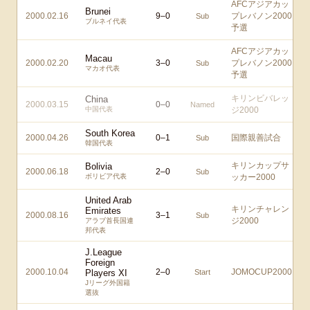
AFCアジアカッ
Brunei
2000.02.16
9
–
0
プレバノン2000
Sub
ブルネイ代表
予選
AFCアジアカッ
Macau
2000.02.20
3
–
0
プレバノン2000
Sub
マカオ代表
予選
キリンビバレッ
China
2000.03.15
0
–
0
Named
中国代表
ジ2000
South Korea
2000.04.26
0
–
1
国際親善試合
Sub
韓国代表
キリンカップサ
Bolivia
2000.06.18
2
–
0
Sub
ボリビア代表
ッカー2000
United Arab
キリンチャレン
Emirates
2000.08.16
3
–
1
Sub
ジ2000
アラブ首長国連
邦代表
J.League
Foreign
2000.10.04
2
–
0
JOMOCUP2000
Players XI
Start
Jリーグ外国籍
選抜