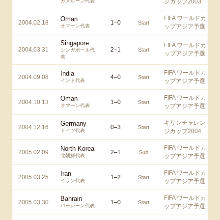
カメルーン代表
ジカップ2003
FIFA ワールドカ
Oman
2004.02.18
1
–
0
Start
オマーン代表
ップアジア予選
Singapore
FIFA ワールドカ
2004.03.31
2
–
1
Start
シンガポール代
ップアジア予選
表
FIFA ワールドカ
India
2004.09.08
4
–
0
Start
インド代表
ップアジア予選
FIFA ワールドカ
Oman
2004.10.13
1
–
0
Start
オマーン代表
ップアジア予選
キリンチャレン
Germany
2004.12.16
0
–
3
Start
ドイツ代表
ジカップ2004
FIFA ワールドカ
North Korea
2005.02.09
2
–
1
Sub
北朝鮮代表
ップアジア予選
FIFA ワールドカ
Iran
2005.03.25
1
–
2
Start
イラン代表
ップアジア予選
FIFA ワールドカ
Bahrain
2005.03.30
1
–
0
Start
バーレーン代表
ップアジア予選