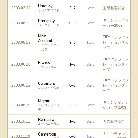
Uruguay
2003.03.28
2
–
2
国際親善試合
Start
ウルグアイ代表
キリンカップサ
Paraguay
2003.06.11
0
–
0
Start
パラグアイ代表
ッカー2003
New
FIFA コンフェデ
Zealand
レーションズカ
2003.06.18
3
–
0
Start
ニュージーラン
ップ
ド代表
FIFA コンフェデ
France
2003.06.20
1
–
2
レーションズカ
Start
フランス代表
ップ
FIFA コンフェデ
Colombia
2003.06.22
0
–
1
レーションズカ
Start
コロンビア代表
ップ
Nigeria
キリンチャレン
2003.08.20
3
–
0
Start
ナイジェリア代
ジカップ2003
表
Romania
2003.10.11
1
–
1
国際親善試合
Start
ルーマニア代表
キリンチャレン
Cameroon
2003.11.19
0
–
0
Start