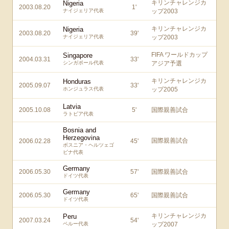
キリンチャレンジカ
Nigeria
2003.08.20
1
'
ナイジェリア代表
ップ2003
キリンチャレンジカ
Nigeria
2003.08.20
39
'
ナイジェリア代表
ップ2003
FIFA ワールドカップ
Singapore
2004.03.31
33
'
シンガポール代表
アジア予選
キリンチャレンジカ
Honduras
2005.09.07
33
'
ホンジュラス代表
ップ2005
Latvia
2005.10.08
5
'
国際親善試合
ラトビア代表
Bosnia and
Herzegovina
国際親善試合
2006.02.28
45
'
ボスニア・ヘルツェゴ
ビナ代表
Germany
2006.05.30
57
'
国際親善試合
ドイツ代表
Germany
2006.05.30
65
'
国際親善試合
ドイツ代表
キリンチャレンジカ
Peru
2007.03.24
54
'
ペルー代表
ップ2007