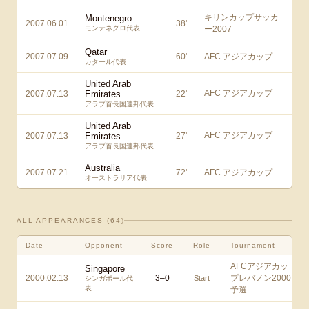
キリンカップサッカ
Montenegro
2007.06.01
38
'
モンテネグロ代表
ー2007
Qatar
2007.07.09
60
'
AFC アジアカップ
カタール代表
United Arab
AFC アジアカップ
2007.07.13
Emirates
22
'
アラブ首長国連邦代表
United Arab
AFC アジアカップ
2007.07.13
Emirates
27
'
アラブ首長国連邦代表
Australia
2007.07.21
72
'
AFC アジアカップ
オーストラリア代表
ALL APPEARANCES (
64
)
Date
Opponent
Score
Role
Tournament
AFCアジアカッ
Singapore
2000.02.13
3
–
0
プレバノン2000
Start
シンガポール代
表
予選