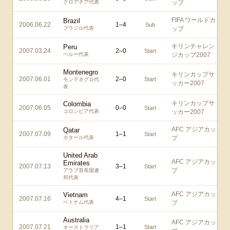
クロアチア代表
ップ
FIFA ワールドカ
Brazil
2006.06.22
1
–
4
Sub
ブラジル代表
ップ
キリンチャレン
Peru
2007.03.24
2
–
0
Start
ペルー代表
ジカップ2007
Montenegro
キリンカップサ
2007.06.01
2
–
0
Start
モンテネグロ代
ッカー2007
表
キリンカップサ
Colombia
2007.06.05
0
–
0
Start
コロンビア代表
ッカー2007
AFC アジアカッ
Qatar
2007.07.09
1
–
1
Start
カタール代表
プ
United Arab
AFC アジアカッ
Emirates
2007.07.13
3
–
1
Start
プ
アラブ首長国連
邦代表
AFC アジアカッ
Vietnam
2007.07.16
4
–
1
Start
ベトナム代表
プ
Australia
AFC アジアカッ
2007.07.21
1
–
1
Start
オーストラリア