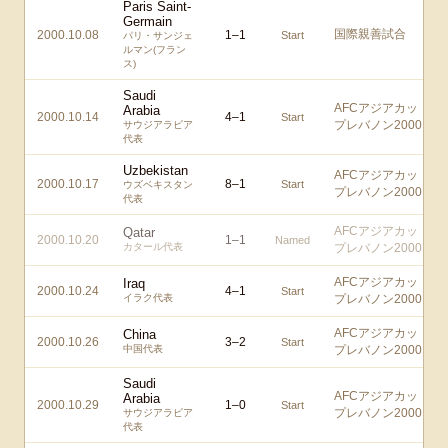
Paris Saint-
Germain
国際親善試合
2000.10.08
1
–
1
Start
パリ・サンジェ
ルマン(フラン
ス)
Saudi
AFCアジアカッ
Arabia
2000.10.14
4
–
1
Start
プレバノン2000
サウジアラビア
代表
Uzbekistan
AFCアジアカッ
2000.10.17
8
–
1
Start
ウズベキスタン
プレバノン2000
代表
AFCアジアカッ
Qatar
2000.10.20
1
–
1
Named
カタール代表
プレバノン2000
AFCアジアカッ
Iraq
2000.10.24
4
–
1
Start
イラク代表
プレバノン2000
AFCアジアカッ
China
2000.10.26
3
–
2
Start
中国代表
プレバノン2000
Saudi
AFCアジアカッ
Arabia
2000.10.29
1
–
0
Start
プレバノン2000
サウジアラビア
代表