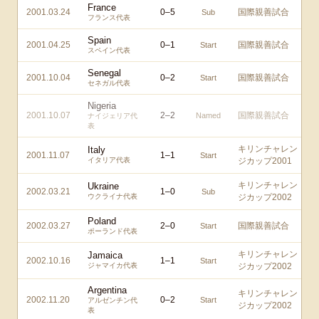
France
2001.03.24
0
–
5
国際親善試合
Sub
フランス代表
Spain
2001.04.25
0
–
1
国際親善試合
Start
スペイン代表
Senegal
2001.10.04
0
–
2
国際親善試合
Start
セネガル代表
Nigeria
2001.10.07
2
–
2
国際親善試合
Named
ナイジェリア代
表
キリンチャレン
Italy
2001.11.07
1
–
1
Start
イタリア代表
ジカップ2001
キリンチャレン
Ukraine
2002.03.21
1
–
0
Sub
ウクライナ代表
ジカップ2002
Poland
2002.03.27
2
–
0
国際親善試合
Start
ポーランド代表
キリンチャレン
Jamaica
2002.10.16
1
–
1
Start
ジャマイカ代表
ジカップ2002
Argentina
キリンチャレン
2002.11.20
0
–
2
Start
アルゼンチン代
ジカップ2002
表