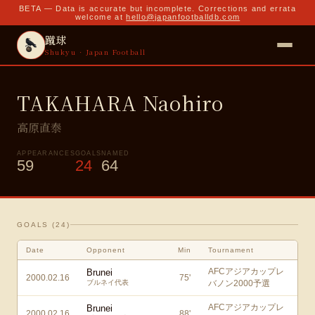
BETA — Data is accurate but incomplete. Corrections and errata
welcome at
hello@japanfootballdb.com
蹴球
Shukyu · Japan Football
TAKAHARA Naohiro
高原直泰
APPEARANCES
GOALS
NAMED
59
24
64
GOALS (
24
)
Date
Opponent
Min
Tournament
AFCアジアカップレ
Brunei
2000.02.16
75
'
ブルネイ代表
バノン2000予選
AFCアジアカップレ
Brunei
2000.02.16
88
'