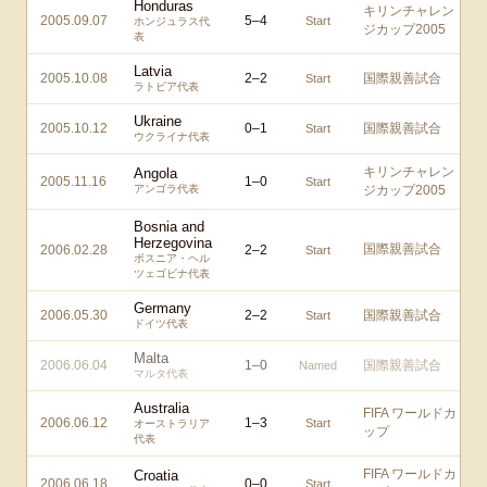
Honduras
キリンチャレン
2005.09.07
5
–
4
Start
ホンジュラス代
ジカップ2005
表
Latvia
2005.10.08
2
–
2
国際親善試合
Start
ラトビア代表
Ukraine
2005.10.12
0
–
1
国際親善試合
Start
ウクライナ代表
キリンチャレン
Angola
2005.11.16
1
–
0
Start
アンゴラ代表
ジカップ2005
Bosnia and
Herzegovina
国際親善試合
2006.02.28
2
–
2
Start
ボスニア・ヘル
ツェゴビナ代表
Germany
2006.05.30
2
–
2
国際親善試合
Start
ドイツ代表
Malta
2006.06.04
1
–
0
国際親善試合
Named
マルタ代表
Australia
FIFA ワールドカ
2006.06.12
1
–
3
Start
オーストラリア
ップ
代表
FIFA ワールドカ
Croatia
2006.06.18
0
–
0
Start