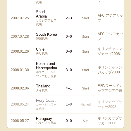
プ
代表
Saudi
AFC アジアカッ
Arabia
2007.07.25
2
–
3
Start
プ
サウジアラビア
代表
AFC アジアカッ
South Korea
2007.07.28
0
–
0
Start
韓国代表
プ
キリンチャレン
Chile
2008.01.26
0
–
0
Start
チリ代表
ジカップ2008
Bosnia and
キリンチャレン
Herzegovina
2008.01.30
3
–
0
Start
ジカップ2008
ボスニア・ヘル
ツェゴビナ代表
FIFA ワールドカ
Thailand
2008.02.06
4
–
1
Start
タイ代表
ップアジア予選
Ivory Coast
キリンカップサ
2008.05.24
1
–
0
Named
コートジボワー
ッカー2008
ル代表
キリンカップサ
Paraguay
2008.05.27
0
–
0
Sub
パラグアイ代表
ッカー2008