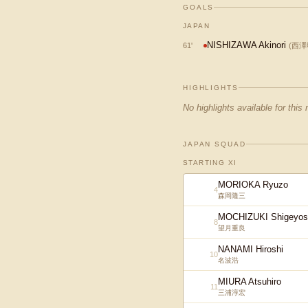
GOALS
JAPAN
NISHIZAWA Akinori
61
'
(
西澤
HIGHLIGHTS
No highlights available for this
JAPAN SQUAD
STARTING XI
MORIOKA Ryuzo
4
森岡隆三
MOCHIZUKI Shigeyos
8
望月重良
NANAMI Hiroshi
10
名波浩
MIURA Atsuhiro
11
三浦淳宏