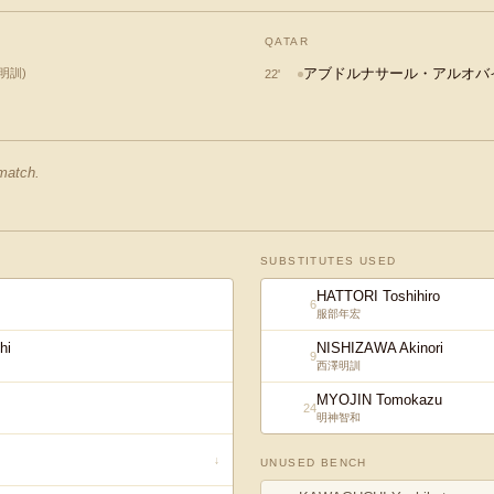
QATAR
アブドルナサール・アルオバ
明訓
)
22
'
 match.
SUBSTITUTES USED
HATTORI Toshihiro
6
服部年宏
hi
NISHIZAWA Akinori
9
西澤明訓
MYOJIN Tomokazu
24
明神智和
↓
UNUSED BENCH