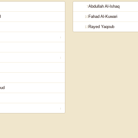
Abdullah Al-Ishaq
7
l
Fahad Al-Kuwari
10
Rayed Yaqoub
13
↓
↓
oud
↓