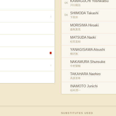
KAWAGUCHI Yoshikatsu
GK
川口能活
SHIMODA Takashi
GK
↓
下田崇
MORISIMA Hiroaki
森島寛晃
MATSUDA Naoki
松田直樹
YANAGISAWA Atsushi
柳沢敦
NAKAMURA Shunsuke
↓
中村俊輔
TAKAHARA Naohiro
高原直泰
INAMOTO Junichi
稲本潤一
SUBSTITUTES USED