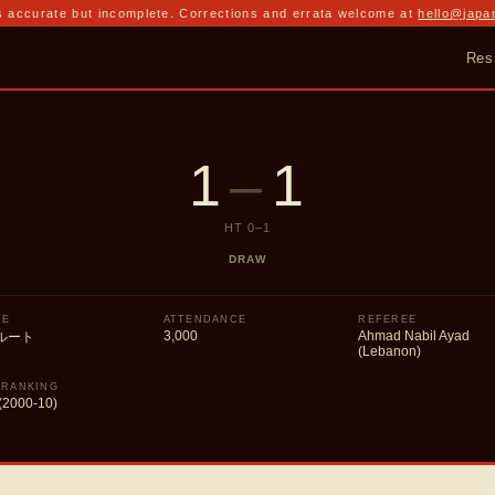
 accurate but incomplete. Corrections and errata welcome at
hello@japa
Res
1
–
1
HT
0
–
1
DRAW
UE
ATTENDANCE
REFEREE
3,000
Ahmad Nabil Ayad
ルート
(Lebanon)
 RANKING
(2000-10)