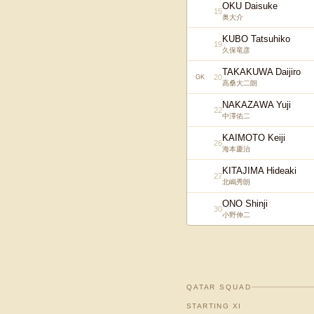
OKU Daisuke
15
奥大介
KUBO Tatsuhiko
19
久保竜彦
TAKAKUWA Daijiro
20
GK
高桑大二朗
NAKAZAWA Yuji
22
中澤佑二
KAIMOTO Keiji
26
海本慶治
KITAJIMA Hideaki
27
北嶋秀朗
ONO Shinji
30
小野伸二
QATAR
SQUAD
STARTING XI