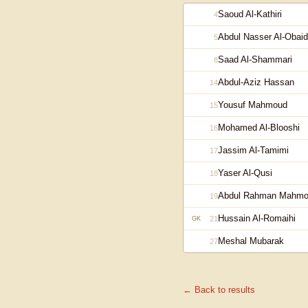
Saoud Al-Kathiri
4
Abdul Nasser Al-Obaid
5
Saad Al-Shammari
8
Abdul-Aziz Hassan
14
Yousuf Mahmoud
15
Mohamed Al-Blooshi
16
Jassim Al-Tamimi
17
Yaser Al-Qusi
18
Abdul Rahman Mahm
19
Hussain Al-Romaihi
21
GK
Meshal Mubarak
27
← Back to results