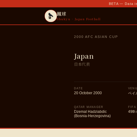
BETA — Data is
蹴球
Shukyu · Japan Football
2000 AFC ASIAN CUP
Japan
日本代表
DATE
VEN
20 October 2000
ベイ
QATAR MANAGER
FIFA
Dzemal Hadziabdic
49th 
(Bosnia-Herzegovina)