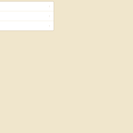
↑
↑
↑