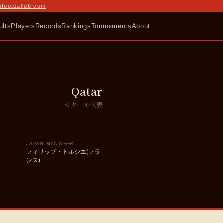
nfootballdb.com
ults
Players
Records
Rankings
Tournaments
About
Qatar
カタール代表
JAPAN MANAGER
フィリップ・トルシエ(フラ
ンス)