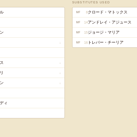
SUBSTITUTES USED
ル
クロード・マトックス
8
MF
アンドレイ・アジュース
14
MF
ン
ジョージ・マリア
15
MF
トレバー・チーリア
16
↓
MF
ス
↓
リ
↓
ン
↓
ディ