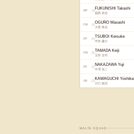
FUKUNISHI Takashi
15
MF
福西 崇史
OGURO Masashi
16
FW
大黒 将志
TSUBOI Keisuke
19
DF
坪井 慶介
TAMADA Keiji
20
FW
玉田 圭司
NAKAZAWA Yuji
22
DF
中澤 佑二
KAWAGUCHI Yoshika
23
GK
川口 能活
MALTA
SQUAD