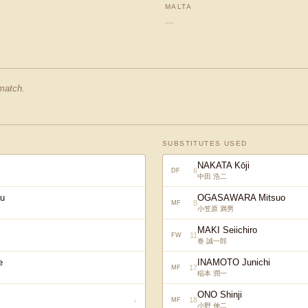
MALTA
—
 match.
SUBSTITUTES USED
NAKATA Kōji
6
DF
中田 浩二
u
OGASAWARA Mitsuo
8
MF
小笠原 満男
MAKI Seiichiro
11
FW
巻 誠一郎
e
INAMOTO Junichi
17
MF
稲本 潤一
ONO Shinji
18
↓
MF
小野 伸二