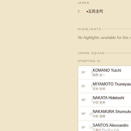
JAPAN
玉田圭司
2
'
HIGHLIGHTS
No highlights available for this
JAPAN SQUAD
STARTING XI
KOMANO Yuichi
3
DF
駒野 友一
MIYAMOTO Tsuneyas
5
DF
宮本 恒靖
NAKATA Hidetoshi
7
MF
中田 英寿
NAKAMURA Shunsuk
10
MF
中村 俊輔
SANTOS Alessandro
14
DF
三都主アレサンドロ