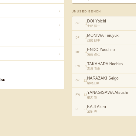
↓
UNUSED BENCH
DOI Yoichi
1
GK
↓
土肥 洋一
MONIWA Teruyuki
2
DF
↓
茂庭 照幸
ENDO Yasuhito
4
MF
↓
遠藤 保仁
TAKAHARA Naohiro
9
FW
高原 直泰
NARAZAKI Seigo
tsu
12
GK
楢﨑正剛
YANAGISAWA Atsushi
13
FW
柳沢 敦
KAJI Akira
21
DF
加地 亮