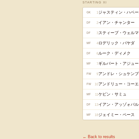
STARTING XI
ジャスティン・ハベー
1
GK
イアン・チャンター
2
DF
スティーブ・ウェルマ
3
DF
ロデリック・バヤダ
4
MF
ルーク・ディメク
6
DF
ギルバート・アジュー
7
MF
アンドレ・シュケンブ
9
FW
アンドリュー・コーエ
10
FW
ケビン・サミュ
11
MF
イアン・アッゾォバル
13
DF
ジェイミー・ペース
18
MF
← Back to results