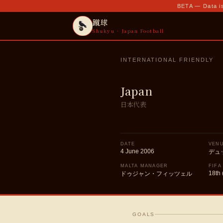
BETA — Data is
蹴球
Shukyu · Japan Football
INTERNATIONAL FRIENDLY
Japan
日本代表
DATE
VEN
4 June 2006
デュ
MALTA MANAGER
FIFA
18th 
ドゥジャン・フィッツェル
GOALS