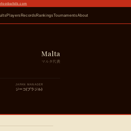
nfootballdb.com
ults
Players
Records
Rankings
Tournaments
About
Malta
マルタ代表
JAPAN MANAGER
ジーコ(ブラジル)