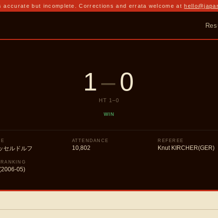
 accurate but incomplete. Corrections and errata welcome at
hello@japa
Res
1
–
0
HT
1
–
0
WIN
UE
ATTENDANCE
REFEREE
10,802
Knut KIRCHER(GER)
ッセルドルフ
 RANKING
(2006-05)