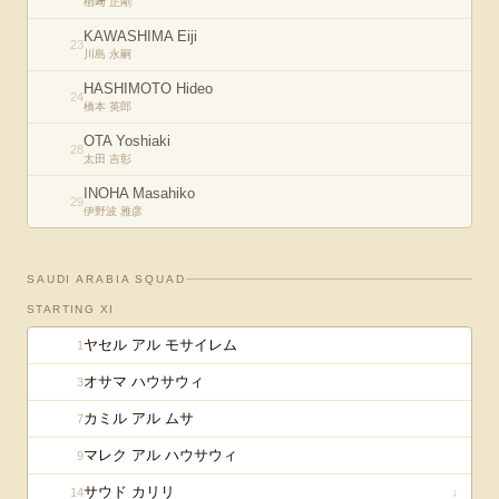
楢﨑 正剛
KAWASHIMA Eiji
23
川島 永嗣
HASHIMOTO Hideo
24
橋本 英郎
OTA Yoshiaki
28
太田 吉彰
INOHA Masahiko
29
伊野波 雅彦
SAUDI ARABIA
SQUAD
STARTING XI
ヤセル アル モサイレム
1
オサマ ハウサウィ
3
カミル アル ムサ
7
マレク アル ハウサウィ
9
サウド カリリ
14
↓