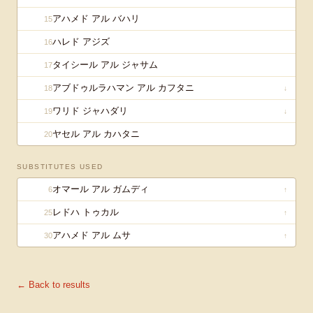
アハメド アル バハリ
15
ハレド アジズ
16
タイシール アル ジャサム
17
アブドゥルラハマン アル カフタニ
18
↓
ワリド ジャハダリ
19
↓
ヤセル アル カハタニ
20
SUBSTITUTES USED
オマール アル ガムディ
6
↑
レドハ トゥカル
25
↑
アハメド アル ムサ
30
↑
← Back to results