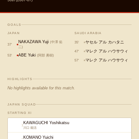
36th (2007-07)
GOALS
JAPAN
SAUDI ARABIA
NAKAZAWA Yuji
ヤセル アル カハタニ
(
中澤 佑
35
'
37
'
二
)
マレク アル ハウサウィ
47
'
ABE Yuki
53
'
(
阿部 勇樹
)
マレク アル ハウサウィ
57
'
HIGHLIGHTS
No highlights available for this match.
JAPAN SQUAD
STARTING XI
KAWAGUCHI Yoshikatsu
1
川口 能活
KOMANO Yuichi