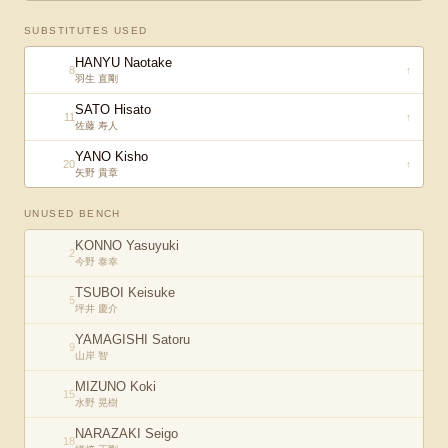
SUBSTITUTES USED
HANYU Naotake
8
↑
羽生 直剛
SATO Hisato
11
↑
佐藤 寿人
YANO Kisho
20
↑
矢野 貴章
UNUSED BENCH
KONNO Yasuyuki
2
今野 泰幸
TSUBOI Keisuke
5
坪井 慶介
YAMAGISHI Satoru
9
山岸 智
MIZUNO Koki
15
水野 晃樹
NARAZAKI Seigo
18