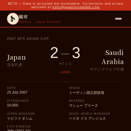
BETA — Data is accurate but incomplete. Corrections and errata
welcome at
hello@japanfootballdb.com
蹴球
Shukyu · Japan Football
2007 AFC ASIAN CUP
2
–
3
Saudi
Japan
Arabia
日本代表
HT
1
–
1
サウジアラビア代表
LOSS
DATE
VENUE
25 July 2007
ミーディン国立競技場
ATTENDANCE
REFEREE
10,000
マシュー ブリーズ
JAPAN MANAGER
SAUDI ARABIA MANAGER
イビツァ オシム
ヘリオ ドス アンジョス
FIFA RANKING