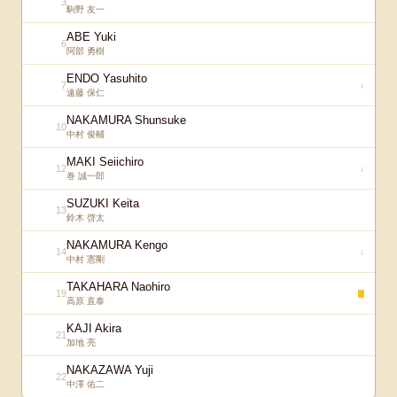
3
駒野 友一
ABE Yuki
6
阿部 勇樹
ENDO Yasuhito
7
↓
遠藤 保仁
NAKAMURA Shunsuke
10
中村 俊輔
MAKI Seiichiro
12
↓
巻 誠一郎
SUZUKI Keita
13
鈴木 啓太
NAKAMURA Kengo
14
↓
中村 憲剛
TAKAHARA Naohiro
19
高原 直泰
KAJI Akira
21
加地 亮
NAKAZAWA Yuji
22
中澤 佑二