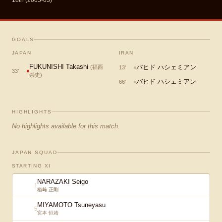
18th (2005-03)
GOALS
JAPAN
IRAN
FUKUNISHI Takashi
バヒド ハシェミアン
(
福西
13
'
33
'
崇史
)
バヒド ハシェミアン
66
'
HIGHLIGHTS
No highlights available for this match.
JAPAN SQUAD
STARTING XI
NARAZAKI Seigo
1
楢﨑 正剛
MIYAMOTO Tsuneyasu
5
宮本 恒靖