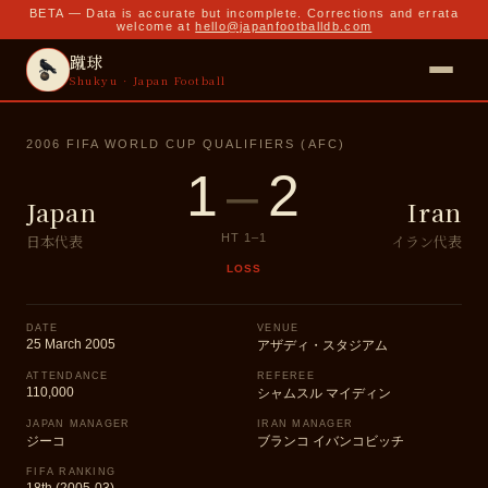
BETA — Data is accurate but incomplete. Corrections and errata
welcome at
hello@japanfootballdb.com
蹴球
Shukyu · Japan Football
2006 FIFA WORLD CUP QUALIFIERS (AFC)
1
–
2
Japan
Iran
日本代表
イラン代表
HT
1
–
1
LOSS
DATE
VENUE
25 March 2005
アザディ・スタジアム
ATTENDANCE
REFEREE
110,000
シャムスル マイディン
JAPAN MANAGER
IRAN MANAGER
ジーコ
ブランコ イバンコビッチ
FIFA RANKING