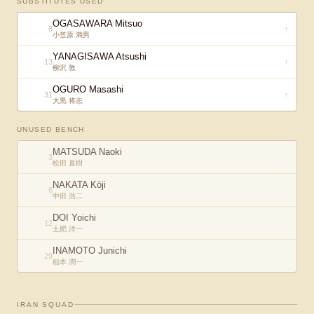
SUBSTITUTES USED
OGASAWARA Mitsuo
8
↑
小笠原 満男
YANAGISAWA Atsushi
13
↑
柳沢 敦
OGURO Masashi
31
↑
大黒 将志
UNUSED BENCH
MATSUDA Naoki
3
松田 直樹
NAKATA Kōji
6
中田 浩二
DOI Yoichi
12
土肥 洋一
INAMOTO Junichi
29
稲本 潤一
IRAN
SQUAD