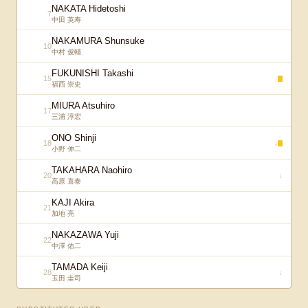
NAKATA Hidetoshi
7
中田 英寿
NAKAMURA Shunsuke
10
中村 俊輔
FUKUNISHI Takashi
15
福西 崇史
MIURA Atsuhiro
17
三浦 淳宏
ONO Shinji
18
↓
小野 伸二
TAKAHARA Naohiro
20
↓
高原 直泰
KAJI Akira
21
加地 亮
NAKAZAWA Yuji
22
中澤 佑二
TAMADA Keiji
28
↓
玉田 圭司