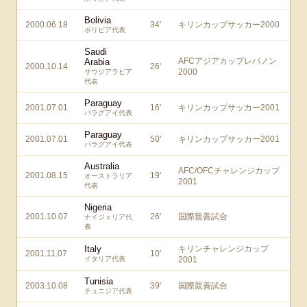
Bolivia
2000.06.18
34
'
キリンカップサッカー2000
ボリビア代表
Saudi
AFCアジアカップレバノン
Arabia
2000.10.14
26
'
2000
サウジアラビア
代表
Paraguay
2001.07.01
16
'
キリンカップサッカー2001
パラグアイ代表
Paraguay
2001.07.01
50
'
キリンカップサッカー2001
パラグアイ代表
Australia
AFC/OFCチャレンジカップ
2001.08.15
19
'
オーストラリア
2001
代表
Nigeria
2001.10.07
26
'
国際親善試合
ナイジェリア代
表
Italy
キリンチャレンジカップ
2001.11.07
10
'
イタリア代表
2001
Tunisia
2003.10.08
39
'
国際親善試合
チュニジア代表