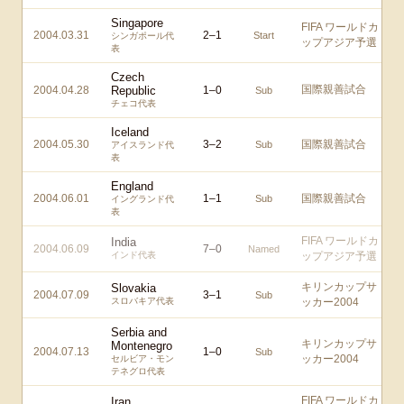
Singapore
FIFA ワールドカ
2004.03.31
2
–
1
Start
シンガポール代
ップアジア予選
表
Czech
国際親善試合
2004.04.28
Republic
1
–
0
Sub
チェコ代表
Iceland
2004.05.30
3
–
2
国際親善試合
Sub
アイスランド代
表
England
2004.06.01
1
–
1
国際親善試合
Sub
イングランド代
表
FIFA ワールドカ
India
2004.06.09
7
–
0
Named
インド代表
ップアジア予選
キリンカップサ
Slovakia
2004.07.09
3
–
1
Sub
スロバキア代表
ッカー2004
Serbia and
キリンカップサ
Montenegro
2004.07.13
1
–
0
Sub
ッカー2004
セルビア・モン
テネグロ代表
FIFA ワールドカ
Iran