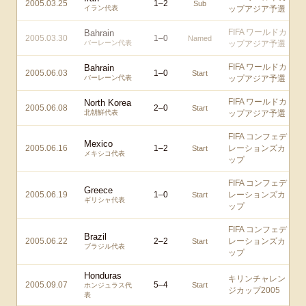
2005.03.25
1
–
2
Sub
イラン代表
ップアジア予選
FIFA ワールドカ
Bahrain
2005.03.30
1
–
0
Named
バーレーン代表
ップアジア予選
FIFA ワールドカ
Bahrain
2005.06.03
1
–
0
Start
バーレーン代表
ップアジア予選
FIFA ワールドカ
North Korea
2005.06.08
2
–
0
Start
北朝鮮代表
ップアジア予選
FIFA コンフェデ
Mexico
2005.06.16
1
–
2
レーションズカ
Start
メキシコ代表
ップ
FIFA コンフェデ
Greece
2005.06.19
1
–
0
レーションズカ
Start
ギリシャ代表
ップ
FIFA コンフェデ
Brazil
2005.06.22
2
–
2
レーションズカ
Start
ブラジル代表
ップ
Honduras
キリンチャレン
2005.09.07
5
–
4
Start
ホンジュラス代
ジカップ2005
表