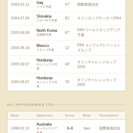
Iraq
2004.02.12
47
'
国際親善試合
イラク代表
Slovakia
2004.07.09
81
'
キリンカップサッカー2004
スロバキア代表
FIFA ワールドカップアジア
North Korea
2005.06.08
67
'
北朝鮮代表
予選
FIFA コンフェデレーション
Mexico
2005.06.16
12
'
メキシコ代表
ズカップ
Honduras
キリンチャレンジカップ
2005.09.07
48
'
ホンジュラス代
2005
表
Honduras
キリンチャレンジカップ
2005.09.07
70
'
ホンジュラス代
2005
表
ALL APPEARANCES (
73
)
Date
Opponent
Score
Role
Tournament
Australia
1998.02.15
3
–
0
国際親善試合
Start
オーストラリア
代表