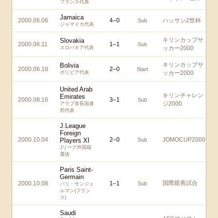
フランス代表
Jamaica
2000.06.06
4
–
0
ハッサン2世杯
Sub
ジャマイカ代表
キリンカップサ
Slovakia
2000.06.11
1
–
1
Sub
スロバキア代表
ッカー2000
キリンカップサ
Bolivia
2000.06.18
2
–
0
Start
ボリビア代表
ッカー2000
United Arab
キリンチャレン
Emirates
2000.08.16
3
–
1
Sub
ジ2000
アラブ首長国連
邦代表
J.League
Foreign
2000.10.04
2
–
0
JOMOCUP2000
Players XI
Sub
Jリーグ外国籍
選抜
Paris Saint-
Germain
国際親善試合
2000.10.08
1
–
1
Sub
パリ・サンジェ
ルマン(フラン
ス)
Saudi