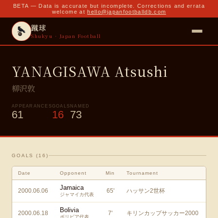
BETA — Data is accurate but incomplete. Corrections and errata
welcome at
hello@japanfootballdb.com
蹴球
Shukyu · Japan Football
YANAGISAWA Atsushi
柳沢敦
APPEARANCES
GOALS
NAMED
61
16
73
GOALS (
16
)
Date
Opponent
Min
Tournament
Jamaica
2000.06.06
65
'
ハッサン2世杯
ジャマイカ代表
Bolivia
2000.06.18
7
'
キリンカップサッカー2000
ボリビア代表