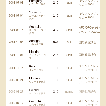
キリンカップサ
Paraguay
2001.07.01
2
–
0
Start
パラグアイ代表
ッカー2001
Yugoslavia
キリンカップサ
2001.07.04
1
–
0
Start
ユーゴスラビア
ッカー2001
代表
Australia
AFC/OFCチャレ
2001.08.15
3
–
0
Start
オーストラリア
ンジカップ2001
代表
Senegal
2001.10.04
0
–
2
国際親善試合
Sub
セネガル代表
Nigeria
2001.10.07
2
–
2
国際親善試合
Start
ナイジェリア代
表
キリンチャレン
Italy
2001.11.07
1
–
1
Start
イタリア代表
ジカップ2001
キリンチャレン
Ukraine
2002.03.21
1
–
0
Start
ウクライナ代表
ジカップ2002
Poland
2002.03.27
2
–
0
国際親善試合
Named
ポーランド代表
キリンチャレン
Costa Rica
2002.04.17
1
–
1
Start
コスタリカ代表
ジカップ2002