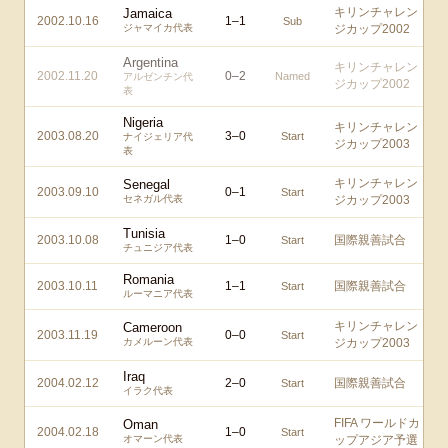
キリンチャレン
Jamaica
2002.10.16
1
–
1
Sub
ジャマイカ代表
ジカップ2002
Argentina
キリンチャレン
2002.11.20
0
–
2
Named
アルゼンチン代
ジカップ2002
表
Nigeria
キリンチャレン
2003.08.20
3
–
0
Start
ナイジェリア代
ジカップ2003
表
キリンチャレン
Senegal
2003.09.10
0
–
1
Start
セネガル代表
ジカップ2003
Tunisia
2003.10.08
1
–
0
国際親善試合
Start
チュニジア代表
Romania
2003.10.11
1
–
1
国際親善試合
Start
ルーマニア代表
キリンチャレン
Cameroon
2003.11.19
0
–
0
Start
カメルーン代表
ジカップ2003
Iraq
2004.02.12
2
–
0
国際親善試合
Start
イラク代表
FIFA ワールドカ
Oman
2004.02.18
1
–
0
Start
オマーン代表
ップアジア予選