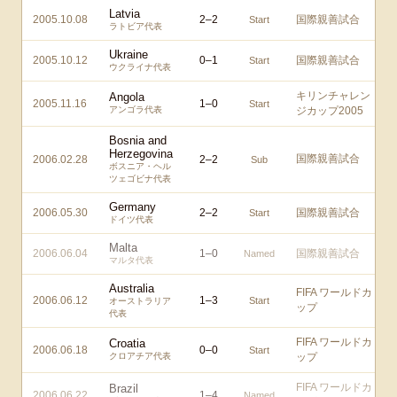
Latvia
2005.10.08
2
–
2
国際親善試合
Start
ラトビア代表
Ukraine
2005.10.12
0
–
1
国際親善試合
Start
ウクライナ代表
キリンチャレン
Angola
2005.11.16
1
–
0
Start
アンゴラ代表
ジカップ2005
Bosnia and
Herzegovina
国際親善試合
2006.02.28
2
–
2
Sub
ボスニア・ヘル
ツェゴビナ代表
Germany
2006.05.30
2
–
2
国際親善試合
Start
ドイツ代表
Malta
2006.06.04
1
–
0
国際親善試合
Named
マルタ代表
Australia
FIFA ワールドカ
2006.06.12
1
–
3
Start
オーストラリア
ップ
代表
FIFA ワールドカ
Croatia
2006.06.18
0
–
0
Start
クロアチア代表
ップ
FIFA ワールドカ
Brazil
2006.06.22
1
–
4
Named