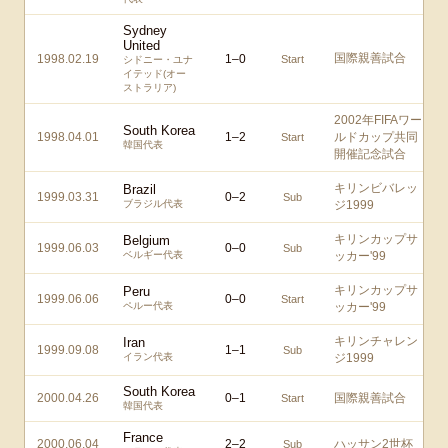
Sydney
United
国際親善試合
1998.02.19
1
–
0
Start
シドニー・ユナ
イテッド(オー
ストラリア)
2002年FIFAワー
South Korea
1998.04.01
1
–
2
ルドカップ共同
Start
韓国代表
開催記念試合
キリンビバレッ
Brazil
1999.03.31
0
–
2
Sub
ブラジル代表
ジ1999
キリンカップサ
Belgium
1999.06.03
0
–
0
Sub
ベルギー代表
ッカー'99
キリンカップサ
Peru
1999.06.06
0
–
0
Start
ペルー代表
ッカー'99
キリンチャレン
Iran
1999.09.08
1
–
1
Sub
イラン代表
ジ1999
South Korea
2000.04.26
0
–
1
国際親善試合
Start
韓国代表
France
2000.06.04
2
–
2
ハッサン2世杯
Sub