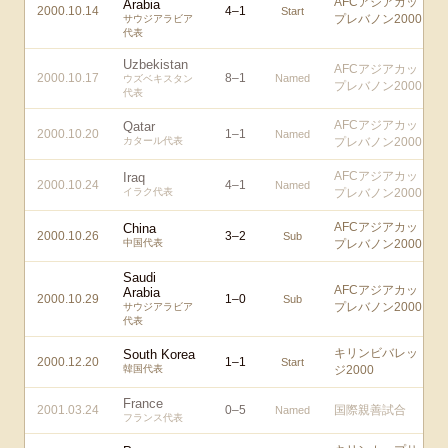
AFCアジアカッ
Arabia
2000.10.14
4
–
1
Start
プレバノン2000
サウジアラビア
代表
Uzbekistan
AFCアジアカッ
2000.10.17
8
–
1
Named
ウズベキスタン
プレバノン2000
代表
AFCアジアカッ
Qatar
2000.10.20
1
–
1
Named
カタール代表
プレバノン2000
AFCアジアカッ
Iraq
2000.10.24
4
–
1
Named
イラク代表
プレバノン2000
AFCアジアカッ
China
2000.10.26
3
–
2
Sub
中国代表
プレバノン2000
Saudi
AFCアジアカッ
Arabia
2000.10.29
1
–
0
Sub
プレバノン2000
サウジアラビア
代表
キリンビバレッ
South Korea
2000.12.20
1
–
1
Start
韓国代表
ジ2000
France
2001.03.24
0
–
5
国際親善試合
Named
フランス代表