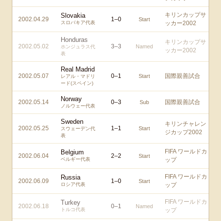
キリンカップサ
Slovakia
2002.04.29
1
–
0
Start
スロバキア代表
ッカー2002
Honduras
キリンカップサ
2002.05.02
3
–
3
Named
ホンジュラス代
ッカー2002
表
Real Madrid
2002.05.07
0
–
1
国際親善試合
Start
レアル・マドリ
ード(スペイン)
Norway
2002.05.14
0
–
3
国際親善試合
Sub
ノルウェー代表
Sweden
キリンチャレン
2002.05.25
1
–
1
Start
スウェーデン代
ジカップ2002
表
FIFA ワールドカ
Belgium
2002.06.04
2
–
2
Start
ベルギー代表
ップ
FIFA ワールドカ
Russia
2002.06.09
1
–
0
Start
ロシア代表
ップ
FIFA ワールドカ
Turkey
2002.06.18
0
–
1
Named
トルコ代表
ップ