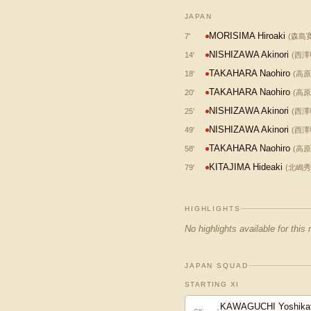
JAPAN
MORISIMA Hiroaki
7
'
(
森島
NISHIZAWA Akinori
14
'
(
西澤
TAKAHARA Naohiro
18
'
(
高原
TAKAHARA Naohiro
20
'
(
高原
NISHIZAWA Akinori
25
'
(
西澤
NISHIZAWA Akinori
49
'
(
西澤
TAKAHARA Naohiro
58
'
(
高原
KITAJIMA Hideaki
79
'
(
北嶋秀
HIGHLIGHTS
No highlights available for this
JAPAN SQUAD
STARTING XI
KAWAGUCHI Yoshika