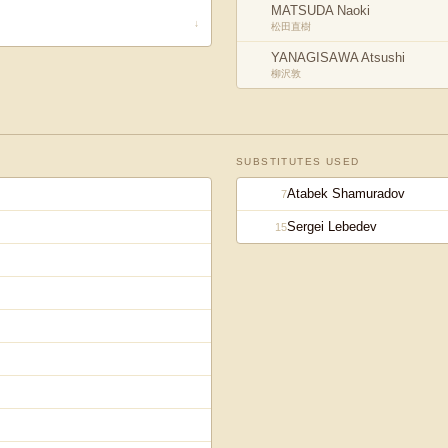
MATSUDA Naoki
↓
松田直樹
YANAGISAWA Atsushi
柳沢敦
SUBSTITUTES USED
Atabek Shamuradov
7
Sergei Lebedev
15