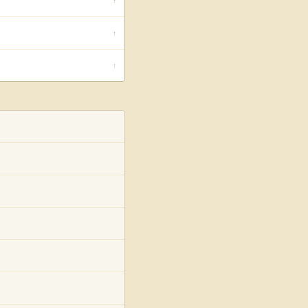
↑
↑
↑