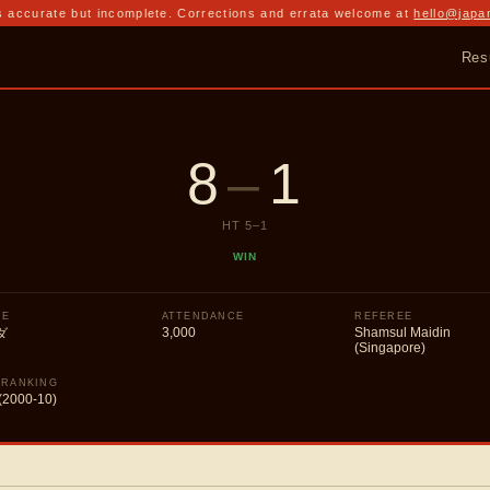
 accurate but incomplete. Corrections and errata welcome at
hello@japa
Res
8
–
1
HT
5
–
1
WIN
UE
ATTENDANCE
REFEREE
3,000
Shamsul Maidin
ダ
(Singapore)
 RANKING
(2000-10)