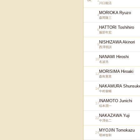
1
GK
川口能活
MORIOKA Ryuzo
4
森岡隆三
HATTORI Toshihiro
6
服部年宏
NISHIZAWA Akinori
9
西澤明訓
NANAMI Hiroshi
10
名波浩
MORISIMA Hiroaki
12
森島寛晃
NAKAMURA Shunsuk
14
中村俊輔
INAMOTO Junichi
17
稲本潤一
NAKAZAWA Yuji
22
中澤佑二
MYOJIN Tomokazu
24
明神智和