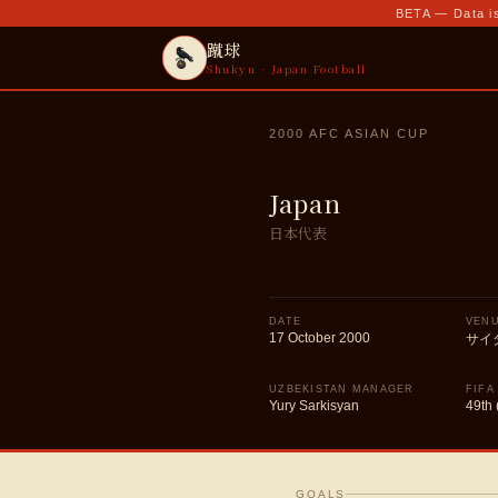
BETA — Data is
蹴球
Shukyu · Japan Football
2000 AFC ASIAN CUP
Japan
日本代表
DATE
VEN
17 October 2000
サイ
UZBEKISTAN MANAGER
FIFA
Yury Sarkisyan
49th 
GOALS