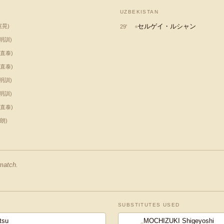
UZBEKISTAN
セルゲイ・ルシャン
寛晃
)
29
'
明訓
)
直泰
)
直泰
)
明訓
)
明訓
)
直泰
)
朗
)
 match.
SUBSTITUTES USED
tsu
MOCHIZUKI Shigeyoshi