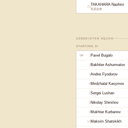
TAKAHARA Naohiro
29
高原直泰
UZBEKISTAN
SQUAD
STARTING XI
Pavel Bugalo
1
GK
Bakhtier Ashurmatov
2
Andrei Fyodorov
3
Mirdzhalal Kasymov
4
Sergei Lushan
5
Nikolay Shirshov
8
Mukhtar Kurbanov
9
Maksim Shatskikh
10