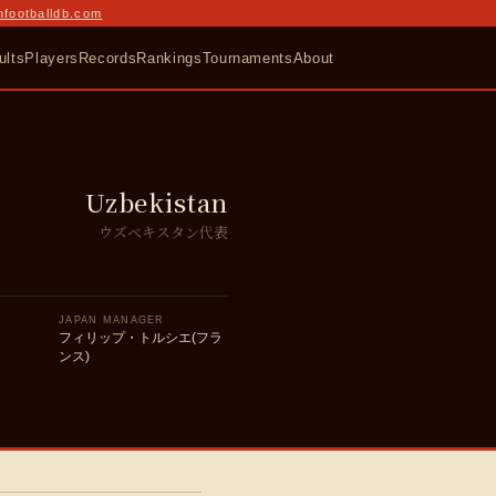
nfootballdb.com
ults
Players
Records
Rankings
Tournaments
About
Uzbekistan
ウズベキスタン代表
JAPAN MANAGER
フィリップ・トルシエ(フラ
ンス)