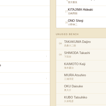
8
望月重良
KITAJIMA Hideaki
27
北嶋秀朗
ONO Shinji
30
小野伸二
UNUSED BENCH
TAKAKUWA Daijiro
GK
高桑大二朗
SHIMODA Takashi
GK
↓
下田崇
KAIMOTO Keiji
e
海本慶治
MIURA Atsuhiro
↓
三浦淳宏
OKU Daisuke
奥大介
KUBO Tatsuhiko
久保竜彦