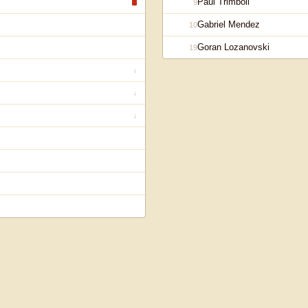
Paul Trimboli
9
Gabriel Mendez
10
Goran Lozanovski
19
↓
↓
↓