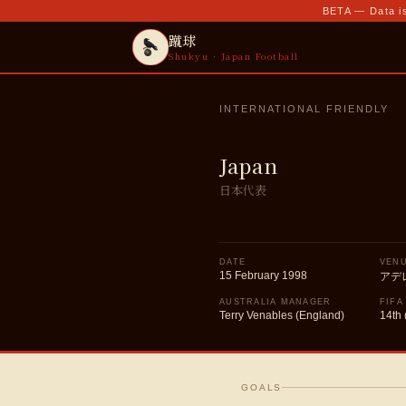
BETA — Data is
蹴球
Shukyu · Japan Football
INTERNATIONAL FRIENDLY
Japan
日本代表
DATE
VEN
15 February 1998
アデ
AUSTRALIA MANAGER
FIFA
Terry Venables (England)
14th 
GOALS