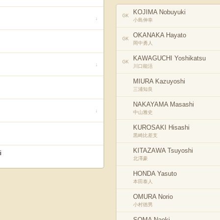
KOJIMA Nobuyuki
GK
↓
小島伸幸
OKANAKA Hayato
GK
岡中勇人
KAWAGUCHI Yoshikatsu
GK
↓
川口能活
MIURA Kazuyoshi
三浦知良
NAKAYAMA Masashi
↓
中山雅史
KUROSAKI Hisashi
黒崎比差支
KITAZAWA Tsuyoshi
i
北澤豪
HONDA Yasuto
本田泰人
OMURA Norio
小村徳男
SOMA Naoki