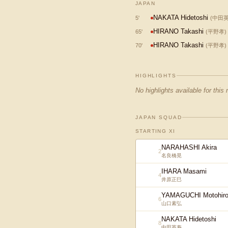
JAPAN
NAKATA Hidetoshi
5
'
(
中田
HIRANO Takashi
65
'
(
平野孝
)
HIRANO Takashi
70
'
(
平野孝
)
HIGHLIGHTS
No highlights available for this
JAPAN SQUAD
STARTING XI
NARAHASHI Akira
2
名良橋晃
IHARA Masami
4
井原正巳
YAMAGUCHI Motohir
6
山口素弘
NAKATA Hidetoshi
8
中田英寿