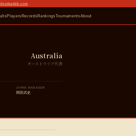
nfootballdb.com
ults
Players
Records
Rankings
Tournaments
About
Australia
オーストラリア代表
JAPAN MANAGER
)
岡田武史