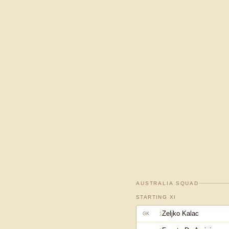
AUSTRALIA
SQUAD
STARTING XI
Zeljko Kalac
1
GK