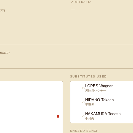
AUSTRALIA
—
英寿
)
 match.
SUBSTITUTES USED
LOPES Wagner
12
呂比須ワグナー
HIRANO Takashi
22
平野孝
o
NAKAMURA Tadashi
29
中村忠
UNUSED BENCH