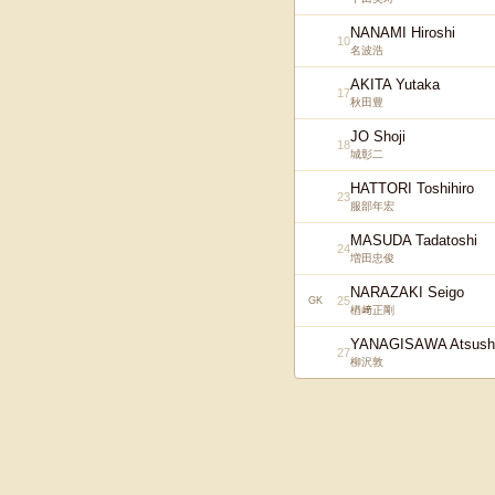
NANAMI Hiroshi
10
名波浩
AKITA Yutaka
17
秋田豊
JO Shoji
18
城彰二
HATTORI Toshihiro
23
服部年宏
MASUDA Tadatoshi
24
増田忠俊
NARAZAKI Seigo
25
GK
楢﨑正剛
YANAGISAWA Atsush
27
柳沢敦