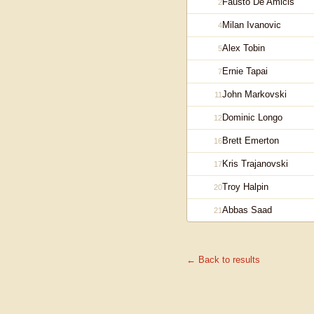
Fausto De Amicis
2
Milan Ivanovic
4
Alex Tobin
5
Ernie Tapai
7
John Markovski
11
Dominic Longo
12
Brett Emerton
16
Kris Trajanovski
17
Troy Halpin
20
Abbas Saad
21
← Back to results