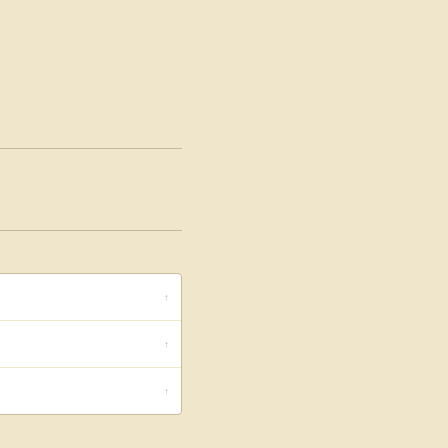
↑
↑
↑