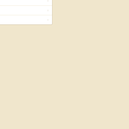
↑
↑
↑