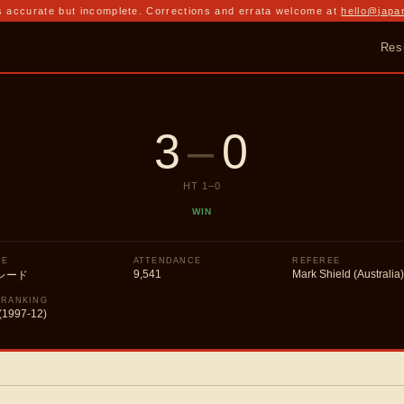
 accurate but incomplete. Corrections and errata welcome at
hello@japa
Res
3
–
0
HT
1
–
0
WIN
UE
ATTENDANCE
REFEREE
9,541
Mark Shield (Australia
レード
 RANKING
(1997-12)