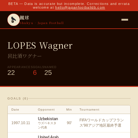
BETA — Data is accurate but incomplete. Corrections and errata
welcome at
hello@japanfootballdb.com
蹴球
Shukyu · Japan Football
LOPES Wagner
呂比須ワグナー
APPEARANCES
GOALS
NAMED
22
6
25
GOALS (
6
)
Date
Opponent
Min
Tournament
Uzbekistan
FIFAワールドカップフラン
1997.10.11
90
'
ウズベキスタ
ス'98アジア地区最終予選
ン代表
United Arab